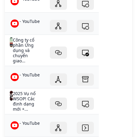
- YouTube
Công ty cổ
phần Ứng
dụng và
chuyển
giao...
- YouTube
2025 Vụ nổ
WSOP! Các
định dạng
mới +...
- YouTube