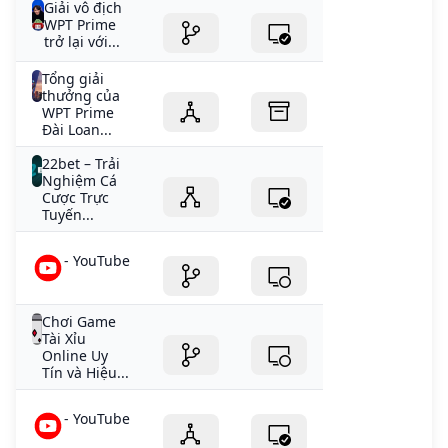
Giải vô địch
WPT Prime
trở lại với...
Tổng giải
thưởng của
WPT Prime
Đài Loan...
22bet – Trải
Nghiệm Cá
Cược Trực
Tuyến...
- YouTube
Chơi Game
Tài Xỉu
Online Uy
Tín và Hiệu...
- YouTube