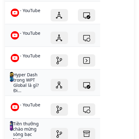
- YouTube
- YouTube
- YouTube
Hyper Dash
trong WPT
Global là gì?
Đi...
- YouTube
Tiền thưởng
chào mừng
sòng bạc