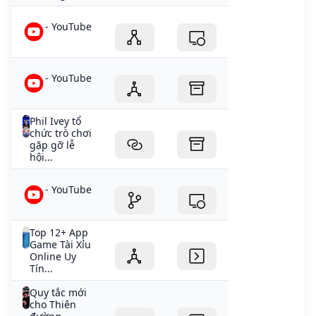
- YouTube
- YouTube
Phil Ivey tổ
chức trò chơi
gặp gỡ lễ
hội...
- YouTube
Top 12+ App
Game Tài Xỉu
Online Uy
Tín...
Quy tắc mới
cho Thiên