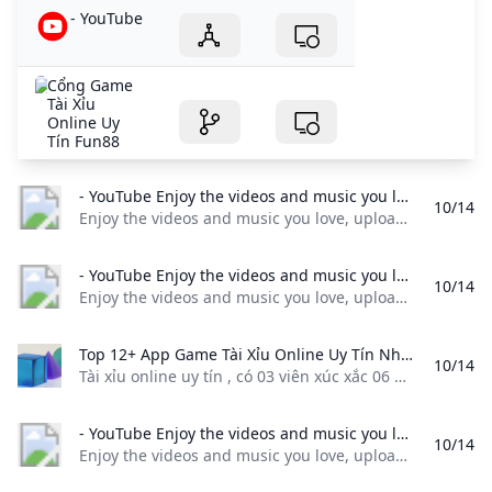
- YouTube
Cổng Game
Tài Xỉu
Online Uy
Tín Fun88
tài xỉu online uy tín
game tài xỉu
app tài xỉu online
- YouTube Enjoy the videos and music you love upload original content and share it all with friends family and the world on YouTube.
🥁 - YouTube game tài xỉu online uy tín game tài xỉu onlin
10/14
- YouTube
Hướng Dẫn Chi Tiết Về Fun88 Đăng Nhập
Enjoy the videos and music you love, upload original content, and share it all with friends, family, and the world on YouTube.
- YouTube
Hướng dẫn rút tiền toàn cầu của WPT: Tiền mặt được thực 
- YouTube
WPT Global Cow Boy: Quan điểm của người chơi
- YouTube
- YouTube
- YouTube Enjoy the videos and music you love upload original content and share it all with friends family and the world on YouTube.
- YouTube
10/14
- YouTube
WPT Global tổ chức sự kiện ở những quốc gia và khu vực n
Enjoy the videos and music you love, upload original content, and share it all with friends, family, and the world on YouTube.
- YouTube
WPT Global Million Hyper PKO Showdown: Chi tiết & Hướng
RR88 là App Gì? Cẩm nang App Cá cược RR88 cho Người mớ
Top 10+ App Game Tài Xỉu Online Uy Tín Đổi Tiền Thật
- YouTube
Game đánh bài rút tiền uy tín
Top 12+ App Game Tài Xỉu Online Uy Tín Nhất - Microsoft Community Hub Tài xỉu online uy tín có 03 viên xúc xắc 06 mặt được đánh số chấm từ 1-6 nhà cái sẽ lấy tổng của 03 mặt xúc xắc xuất hiện để ra một con số cuối cùng cho..
Sử dụng mã tiền thưởng WPT777 để yêu cầu ưu đãi đặc bi
10/14
- YouTube
WPT Australia Returns: Thời điểm quan trọng của poker tiề
Tài xỉu online uy tín , có 03 viên xúc xắc 06 mặt được đánh số chấm từ 1-6, nhà cái sẽ lấy tổng của 03 mặt xúc xắc xuất hiện để ra một con số cuối cùng
Đối tác toàn cầu của WPT với Câu lạc bộ bài Poker & Sòng
Sự trở lại của Shevliakov giành giải thưởng hàng triệu eu
Đánh Đề Online 1 Ăn Bao Nhiêu? Tỷ Lệ Ăn Cao Nhất 2026
Tiêu đề EPT củng cố danh tiếng của Stephen Song như 
Mua bán Nokia 8800 chính hãng bảo hành 12 tháng
- YouTube
- YouTube Enjoy the videos and music you love upload original content and share it all with friends family and the world on YouTube.
Chơi Tiến Lên Miền Nam Offline: Hướng Dẫn Tải Game và
10/14
- YouTube
Rake Chase là gì?
Enjoy the videos and music you love, upload original content, and share it all with friends, family, and the world on YouTube.
game tài xỉu
tài xỉu online
game tài xỉu online
- YouTube