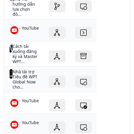
hướng dẫn
lựa chọn
đồ...
- YouTube
Cách tải
xuống đăng
ký và Master
WPT...
Nhà tài trợ
Tiêu đề WPT
Global Now
cho...
- YouTube
- YouTube