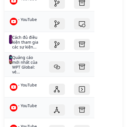
- YouTube
Cách đủ điều
kiện tham gia
các sự kiện...
Quảng cáo
mới nhất của
WPT Global:
vé...
- YouTube
- YouTube
- YouTube