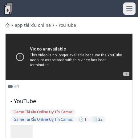
Ope
app tài xỉu online
- YouTube
Home
tài xỉu online uy tín
tài xỉu online uy tín
tài xỉu online
- YouTube
Lịch trình giải đấu toàn cầu WPT 2025
Những quốc gia nào bị hạn chế trên WPT Global?
Là poker trực tuyến được gian lận?
Tài Xỉu Online Uy Tín: Tiêu Chí Kiểm Tra Thay Vì Tin Quảng 
- YouTube
- YouTube
- YouTube
RR88 là App Gì? Cẩm nang App Cá cược RR88 cho Người 
Cuộc đua gay cấn dành cho Cầu thủ xuất sắc nhất WPT mùa
Là poker trực tuyến được gian lận?
Trang Uy Tín: Nhận Diện & Chọn Lựa An Toàn Trên Môi T
WPT Global tổ chức sự kiện ở những quốc gia và khu vực n
Martin Tsvetanov giành chiến thắng trong sự kiện chính Eu
Công ty cổ phần Ứng dụng và chuyển giao công nghệ xây
- YouTube
Vui Cùng Dafabet – Khám Phá Thế Giới Cá Cược Đẳng Cấp
Sử dụng mã tiền thưởng WPT777 để yêu cầu ưu đãi đặc b
#1
- YouTube
Các quy tắc và lựa chọn cá cược ban đầu cho roulette là gì?
Tùy chọn thanh toán tại EVERYGAME Poker: Giao dịch n
app tài xỉu online
- YouTube
Bitstarz không cần tiền thưởng lên tới 5 BTC và 200 vòng q
Nguồn gốc của cái tên Roulette là gì?
- YouTube
Luật Chơi Poker Online tại DA88
Texas Holdem Flop có nghĩa là gì?
Kinh nghiệm chơi game tài xỉu online uy tín TXMD - tài xỉu
- YouTube
Sách hướng dẫn giải đấu WPT Playground 2024
Hướng dẫn sự kiện WPT Paris 2024
Cách chơi WPT Global trên máy tính của bạn 2024
- YouTube
Game Tài Xỉu Online Uy Tín Camac
- YouTube
tài xỉu online uy tín
app tài xỉu online
tài xỉu online uy tín
Game Tài Xỉu Online Uy Tín Camac
🕒 1
🗒️ 22
Giải vô địch WPT Prime trở lại với Jereld Sam Shining
Các giải đấu poker trực tuyến hàng đầu để xem và chơi và
Sòng bạc trực tuyến đáng tin cậy nhất: WPT Global
Sun Win Máy Chủ ở Đâu? Tóm Tắt Vắn Gọn & Đáng Tin C
game tài xỉu
- YouTube
Giải vô địch WPT khơi dậy tinh thần của huyền thoại Poker
Giải vô địch WPT khơi dậy tinh thần của huyền thoại Poker
- YouTube
Bạn có biết trò chơi poker trực tuyến WPTGO