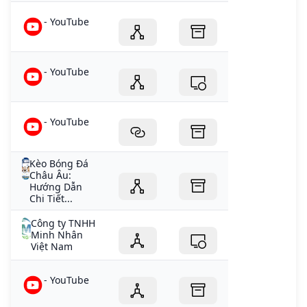
- YouTube
- YouTube
- YouTube
Kèo Bóng Đá
Châu Âu:
Hướng Dẫn
Chi Tiết...
Công ty TNHH
Minh Nhân
Việt Nam
- YouTube