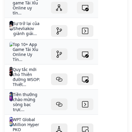
game Tài Xỉu
Online uy
tín...
Sự trở lại của
Shevliakov
giành giải...
Top 10+ App
Game Tài Xỉu
Online Uy
Tín...
Quy tắc mới
cho Thiên
đường WSOP:
Thiết...
Tiền thưởng
chào mừng
sòng bạc
trực...
WPT Global
Million Hyper
PKO