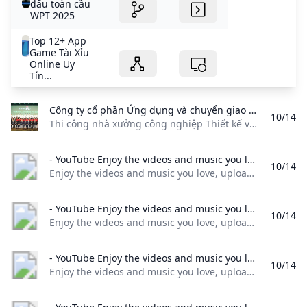
đấu toàn cầu
WPT 2025
Top 12+ App
Game Tài Xỉu
Online Uy
Tín...
tài xỉu online
app tài xỉu online
tài xỉu online uy tín
Công ty cổ phần Ứng dụng và chuyển giao công nghệ xây dựng - CJSC Thi công nhà xưởng công nghiệp
2025 Vụ nổ WSOP! Các định dạng mới + Giải thưởng lớn n
10/14
Game Bài Là Gì? Khám Phá Thế Giới Trò Chơi Bài Đa Dạng
Chơi Tiến Lên Miền Nam Offline: Hướng Dẫn Tải Game và C
Thi công nhà xưởng công nghiệp Thiết kế và thi công Dân dụng Công nghiệp NHÀ MÁY SẢN XUẤT COOLER MASTER VIỆT NAM NHÀ MÁY PEGAVISION VIỆT NAM️ NHÀ MÁY VINACOREMAX VIỆT NAM - GIAI ĐOẠN I ️ TRUNG TÂM LOGISTICS ICD VĨNH PHÚC Trung tâm cứu hộ Gấu Việt Nam cơ sở 2 - GĐ 1 DỰ ÁN NHÀ MÁY MCC VIỆT NAM CÁN MỐC 500,000 GIỜ LÀM VIỆC AN TOÀN
Bitstarz không cần tiền thưởng lên tới 5 BTC và 200 vòng
- YouTube
Các giải đấu hàng ngày từ WPT Global
Hướng Dẫn Chi Tiết Về Fun88 Đăng Nhập
Game Tài Xỉu Online: Chơi Thử Bảo Vệ Tài Khoản Và Tránh A
- YouTube
- YouTube Enjoy the videos and music you love upload original content and share it all with friends family and the world on YouTube.
- YouTube
10/14
Trang Uy Tín: Nhận Diện & Chọn Lựa An Toàn Trên Môi Trư
- YouTube
Enjoy the videos and music you love, upload original content, and share it all with friends, family, and the world on YouTube.
- YouTube
Đánh Tài Xỉu Trên Mạng Bị Phạt Như Thế Nào? Mức Phạt & 
Ngày 20-25 tháng 9 năm 2024 Giải vô địch WPT Úc
- YouTube
- YouTube
Sách hướng dẫn giải đấu WPT Playground 2024
- YouTube Enjoy the videos and music you love upload original content and share it all with friends family and the world on YouTube.
- YouTube
10/14
Vui Cùng Dafabet – Khám Phá Thế Giới Cá Cược Đẳng Cấp
Sử dụng mã tiền thưởng WPT777 để yêu cầu ưu đãi đặc biệt
Enjoy the videos and music you love, upload original content, and share it all with friends, family, and the world on YouTube.
Top 7 Ứng Dụng Chơi Game Kiếm Tiền Uy Tín Nhất 2026 – 
Tài xỉu online uy tín - App tài xỉu online kiếm tiền
🎡 - YouTube game tài xỉu online uy tín camac game tài xỉu 
- YouTube
- YouTube
Khám Phá Trò Chơi Tài Xỉu Online - tài xỉu online uy tín 10nh
- YouTube Enjoy the videos and music you love upload original content and share it all with friends family and the world on YouTube.
- YouTube
10/14
Các giải đấu poker trực tuyến hàng đầu để xem và chơi và
- YouTube
Enjoy the videos and music you love, upload original content, and share it all with friends, family, and the world on YouTube.
game tài xỉu online
tài xỉu online
game tài xỉu
- YouTube
68 Game Bài Trụ Số Ở Đâu?
WPT Global Million Hyper PKO Showdown: Chi tiết & Hướng