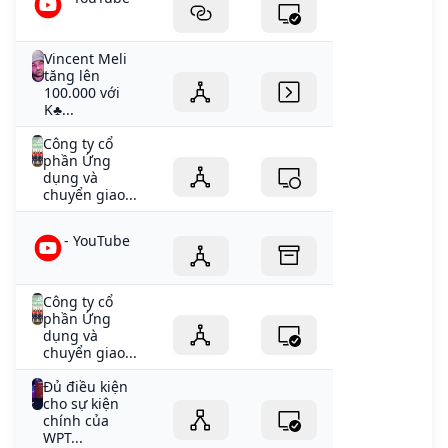
Vincent Meli
tăng lên
100.000 với
K♣️...
Công ty cổ
phần Ứng
dụng và
chuyển giao...
- YouTube
Công ty cổ
phần Ứng
dụng và
chuyển giao...
Đủ điều kiện
cho sự kiện
chính của
WPT...