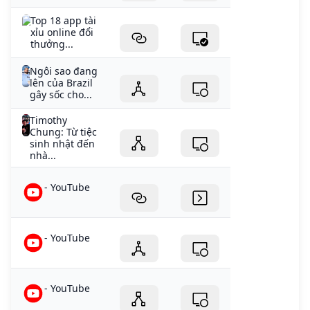
Top 18 app tài
xỉu online đổi
thưởng...
Ngôi sao đang
lên của Brazil
gây sốc cho...
Timothy
Chung: Từ tiệc
sinh nhật đến
nhà...
- YouTube
- YouTube
- YouTube