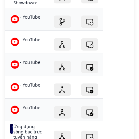
Showdown:...
- YouTube
- YouTube
- YouTube
- YouTube
- YouTube
Ứng dụng
sòng bạc trực
tuyến hàng