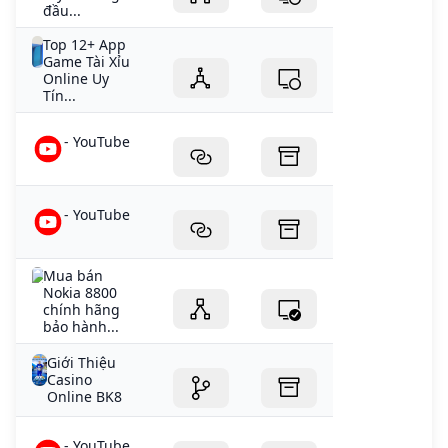
đầu...
Top 12+ App
Game Tài Xỉu
Online Uy
Tín...
- YouTube
- YouTube
Mua bán
Nokia 8800
chính hãng
bảo hành...
Giới Thiệu
Casino
Online BK8
- YouTube