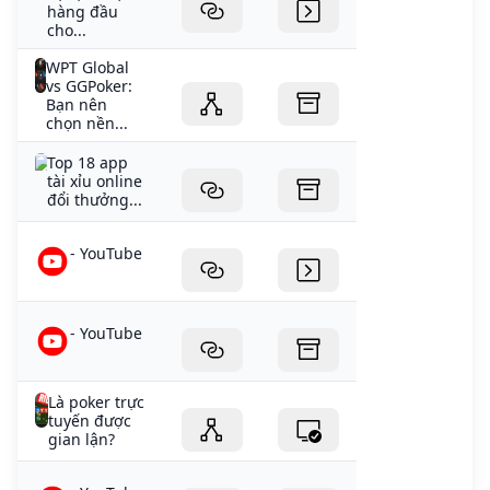
hàng đầu
cho...
WPT Global
vs GGPoker:
Bạn nên
chọn nền...
Top 18 app
tài xỉu online
đổi thưởng...
- YouTube
- YouTube
Là poker trực
tuyến được
gian lận?