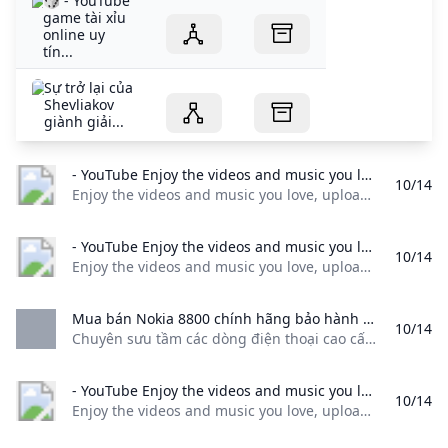
🎲 - YouTube
game tài xỉu
online uy
tín...
Sự trở lại của
Shevliakov
giành giải...
game tài xỉu
tài xỉu online
app tài xỉu online
- YouTube Enjoy the videos and music you love upload original content and share it all with friends family and the world on YouTube.
Hướng Dẫn Cách Chơi Tài Xỉu Nhận Thưởng Rủng Rỉnh Tại
10/14
- YouTube
- YouTube
Enjoy the videos and music you love, upload original content, and share it all with friends, family, and the world on YouTube.
- YouTube
Tôi có thể chơi GGPoker ở Mỹ không?
Đối tác toàn cầu của WPT với Câu lạc bộ bài Poker & Sòng b
- YouTube
- YouTube
Frank Stepuchin dẫn đầu RRPO WPT Seminole 2024 sau ngà
- YouTube Enjoy the videos and music you love upload original content and share it all with friends family and the world on YouTube.
- YouTube
10/14
- YouTube
- YouTube
Enjoy the videos and music you love, upload original content, and share it all with friends, family, and the world on YouTube.
Luật Chơi Poker Online tại DA88
- YouTube
Giải vô địch WPT khơi dậy tinh thần của huyền thoại Poker
Cách tải xuống WPTGO và bắt đầu
Top 18 app tài xỉu online đổi thưởng tiền mặt uy tín 2024 ✔
- YouTube
Mua bán Nokia 8800 chính hãng bảo hành 12 tháng Chuyên sưu tầm các dòng điện thoại cao cấp dành cho doanh nhân như Nokia 8800 Vertu Goldvish Mobiado... 100% chính hãng
- YouTube
10/14
- YouTube
Những quốc gia nào có thể chơi WPTGlobal vào năm 2024?
Chuyên sưu tầm các dòng điện thoại cao cấp dành cho doanh nhân như Nokia 8800, Vertu, Goldvish Mobiado… 100% chính hãng
Ai đã phát minh ra trò chơi roulette?
Cách bắt đầu chơi bài xì phé trực tuyến vào năm 2025: Hư
Sòng bạc tiền thưởng hàng đầu không có tiền gửi vào năm 
- YouTube
Chơi Tiến Lên Miền Nam Offline: Hướng Dẫn Tải Game và C
Khi nào và tại sao số 0 kép được thêm vào bánh xe roulett
- YouTube Enjoy the videos and music you love upload original content and share it all with friends family and the world on YouTube.
- YouTube
10/14
68 Game Bài Trụ Số Ở Đâu?
- YouTube
Enjoy the videos and music you love, upload original content, and share it all with friends, family, and the world on YouTube.
tài xỉu online
game tài xỉu online
tài xỉu online uy tín
Lễ hội mùa xuân toàn cầu WPT: 7.000.000 đô la giải thư