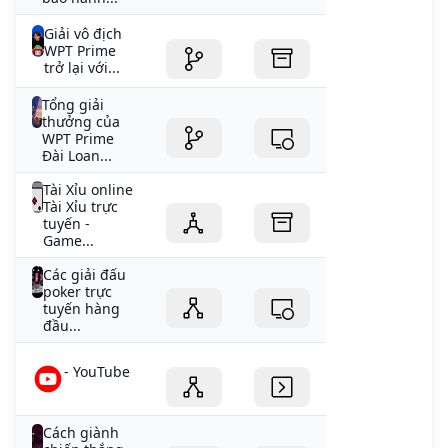
Ngôi sao đang lên của Brazil gây sốc cho tất cả mọi ngư
Giải vô địch
- YouTube
WPT Prime
22bet – Trải Nghiệm Cá Cược Trực Tuyến Đẳng Cấp
trở lại với...
🥁 - YouTube game tài xỉu online uy tín game tài xỉu onlin
Tổng giải
game tài xỉu
thưởng của
Công nghệ đã ảnh hưởng đến trò chơi roulette như thế 
WPT Prime
Hướng Dẫn Cách Chơi Tài Xỉu Nhận Thưởng Rủng Rỉnh Tại
Đài Loan...
Sun Win Máy Chủ ở Đâu? Tóm Tắt Vắn Gọn & Đáng Tin Cậ
Tài Xỉu online
RR88 là App Gì? Cẩm nang App Cá cược RR88 cho Người 
Tài Xỉu trực
tuyến -
- YouTube
Game...
- YouTube
TOP 15 trang game Tài Xỉu Online uy tín nhất tại Việt Na
Các giải đấu
poker trực
Cuộc đua gay cấn dành cho Cầu thủ xuất sắc nhất WPT m
tuyến hàng
Chơi Game Bài Tiến Lên Miền Nam Miễn Phí
đầu...
Mẹo mới toàn cầu của WPT: Xem trước cá cược tuần 6 c
- YouTube
Cách giành