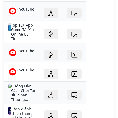
- YouTube
Top 12+ App
Game Tài Xỉu
Online Uy
Tín...
- YouTube
- YouTube
Hướng Dẫn
Cách Chơi Tài
Xỉu Nhận
Thưởng...
Cách giành
chiến thắng
tại các vị trí...