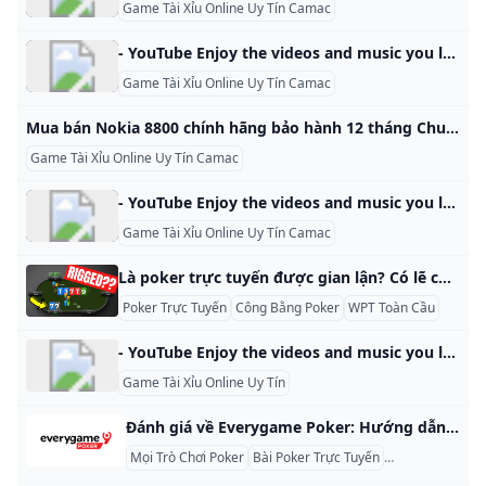
Công ty cổ phần Ứng dụng và chuyển giao công nghệ xây
Game Tài Xỉu Online Uy Tín Camac
Giới Thiệu Casino Online BK8
Cách giành chiến thắng tại trực tuyến Blackjack: Chiến 
- YouTube
Tải Game PC Miễn Phí Ở Đâu? 5+ Địa Chỉ Uy Tín 2026
Store Thí Nghiệm
- YouTube
Tiền thưởng chào mừng sòng bạc trực tuyến không có ti
- YouTube Enjoy the videos and music you love, upload original content, and share it all with friends, family, and the world on YouTube.
Tiền thưởng chào mừng sòng bạc trực tuyến không có ti
- YouTube
Game Tài Xỉu Online: Chơi Thử Bảo Vệ Tài Khoản Và Trán
Game Tài Xỉu Online Uy Tín Camac
Những quốc gia nào bị hạn chế trên WPT Global?
Top 5 Nhà Cái Uy Tín Nhất Việt Nam 2024
Chơi bài xì phé trực tuyến trên Android: Hướng dẫn năm
game tài xỉu online
Các quy tắc và lựa chọn cá cược ban đầu cho roulette là g
Mua bán Nokia 8800 chính hãng bảo hành 12 tháng Chuyên sưu tầm các dòng điện thoại cao cấp dành cho doanh nhân như Nokia 8800, Vertu, Goldvish Mobiado… 100% chính hãng
tài xỉu online
WPT Global có ứng dụng di động không?
Ai có nhiều vòng tay WSOP nhất?
Sun Win Máy Chủ ở Đâu? Tóm Tắt Vắn Gọn & Đáng Tin Cậ
Game Tài Xỉu Online Uy Tín Camac
Một phát bắn - Giải đấu Freezeout của WPT Global
app tài xỉu online
- YouTube
- YouTube Enjoy the videos and music you love, upload original content, and share it all with friends, family, and the world on YouTube.
- YouTube
WPT Global có ứng dụng di động không?
Hướng dẫn rút tiền toàn cầu của WPT: Tiền mặt được thự
- YouTube
- YouTube
- YouTube
Game Tài Xỉu Online Uy Tín Camac
Game Nổ Hũ Là Gì?
- YouTube
Phil Ivey tổ chức trò chơi gặp gỡ lễ hội tại Wynn Las Veg
game tài xỉu
Là poker trực tuyến được gian lận? Có lẽ câu hỏi thường gặp nhất của tất cả những người chơi mới để chơi bài xì phé trực tuyến là:Â là poker trực tuyến được gian lận? ÂKhi có tiền thật bị đe dọa, việc tự hỏi liệu các trò chơi có công bằng không. Câu trả lời ngắn gọn?Các trang web poker trực tuyến hợp pháp không được gian lận. Nhưng bạn phải chọn đúng trang web.
WPT Global: Sự lựa chọn hàng đầu cho người chơi poker
Đánh bạc online được hiểu như thế nào? Người tham gia 
- YouTube
Lịch thi WPT Châu Á Thái Bình Dương 2024-2025
Poker Trực Tuyến
Công Bằng Poker
WPT Toàn Cầu
Trang Uy Tín: Nhận Diện & Chọn Lựa An Toàn Trên Môi T
- YouTube
Cuộc đua gay cấn dành cho Cầu thủ xuất sắc nhất WPT m
Tùy chọn thanh toán tại EVERYGAME Poker: Giao dịch n
- YouTube
- YouTube
Cuộc thi Discord nóng lên: Hãy tham gia hành động!
game tài xỉu online
Hướng Dẫn Cách Chơi Tài Xỉu Nhận Thưởng Rủng Rỉnh Tại
- YouTube Enjoy the videos and music you love, upload original content, and share it all with friends, family, and the world on YouTube.
Luật Chơi Poker Online tại DA88
Phil Ivey tổ chức trò chơi gặp gỡ lễ hội tại Wynn Las Veg
Vui Cùng Dafabet – Khám Phá Thế Giới Cá Cược Đẳng Cấ
Giải vô địch WPT Prime trở lại với Jereld Sam Shining
Sách hướng dẫn giải đấu WPT Australia 2024
Game Tài Xỉu Online Uy Tín
Là poker trực tuyến được gian lận?
Đánh giá về Everygame Poker: Hướng dẫn chơi Poker trự
Bitstarz không cần tiền thưởng lên tới 5 BTC và 200 vòng
- YouTube
Tài Xỉu Online Là Gì? Luật Chơi Xác Suất Và Rủi Ro
Cuộc thi Discord nóng lên: Hãy tham gia hành động!
game tài xỉu online
- YouTube
🎡 - YouTube game tài xỉu online uy tín camac game tài xỉ
Đánh giá về Everygame Poker: Hướng dẫn chơi Poker trực tuyến của bạn Everygame Poker đã khẳng định mình là một người chơi nổi bật trong thế giới poker trực tuyến kể từ khi thành lập vào năm 1996. Được biết đến với nền tảng thân thiện với người dùng và nhiều trò chơi khác nhau, Everygame mang đến cho người chơi trải nghiệm poker thú vị. Bài đánh giá này khám phá các tính năng, chương trình khuyến mãi và tùy chọn chơi trò chơi có sẵn tại Everygame Poker.
Ứng dụng sòng bạc trực tuyến hàng đầu năm 2025
Chơi Tiến Lên Miền Nam Offline: Hướng Dẫn Tải Game và
Lễ hội mùa xuân toàn cầu WPT: 7.000.000 đô la giải thư
- YouTube
Mọi Trò Chơi Poker
Bài Poker Trực Tuyến
Khuyến Mãi Pok
Timothy Chung: Từ tiệc sinh nhật đến nhà vô địch WPT P
Ứng dụng sòng bạc trực tuyến hàng đầu năm 2025
Chán Quá Nên Chơi Game Gì? Top Tựa Thư Giãn Nông Trạ