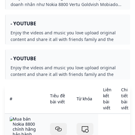
Tài Xỉu Uy Tín: Cách Chọn Nền Tảng An Toàn
Trang Ghi Lô Đề Uy Tín 2026: Top 5 Nhà Cái Đáng Tin Cậy
Chơi Tiến Lên Miền Nam Offline: Hướng Dẫn Tải Game và
Top 7 Game Tài Xỉu Uy Tín 2026 - Thắng Lớn Không Lừa Đ
doanh nhân như Nokia 8800 Vertu Goldvish Mobiado...
Mẹo mới toàn cầu của WPT: Xem trước cá cược tuần 6 c
WPT Global có ứng dụng di động không?
Cập nhật game tài xỉu online uy tín và xu hướng 2025
100% chính hãng
Một phát bắn - Giải đấu Freezeout của WPT Global
- YouTube
- YouTube
- YouTube
- YouTube
- YOUTUBE
Top game hay nhất hiện nay 2026
Cuộc đua gay cấn dành cho Cầu thủ xuất sắc nhất WPT m
- YouTube
TP trong WPT poker là gì?
- YouTube
Tài xỉu online uy tín - App tài xỉu online kiếm tiền
Enjoy the videos and music you love upload original
- YouTube
- YouTube
Ứng dụng sòng bạc trực tuyến hàng đầu năm 2025
content and share it all with friends family and the
- YouTube
Cách giành chiến thắng tại trực tuyến Blackjack: Chiến 
world on YouTube.
- YouTube
- YouTube
- YOUTUBE
WPT Global Cow Boy: Quan điểm của người chơi
Phần thưởng chào mừng mới của WPT Global: lên tới $ 
Enjoy the videos and music you love upload original
content and share it all with friends family and the
world on YouTube.
app tài xỉu online
Liên
Chi
- YouTube
Tiêu đề
kết
tiết
#
Từ khóa
bài viết
bài
bài
Top 10+ App Game Tài Xỉu Online Uy Tín Đổi Tiền Thật
viết
viết
- YouTube
- YouTube
Mua bán
Trò chơi roulette lần đầu tiên được chơi ở đâu và khi nào
Nokia 8800
chính hãng
- YouTube
bảo hành...