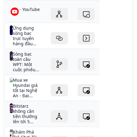
- YouTube
Ứng dụng
sòng bạc
trực tuyến
hàng đầu...
Sòng bạc
toàn cầu
WPT: Một
cuộc phiêu...
Mua xe
Hyundai giá
tốt tại Nghệ
An - Đại...
Bitstarz
không cần
tiền thưởng
lên tới 5...
Khám Phá