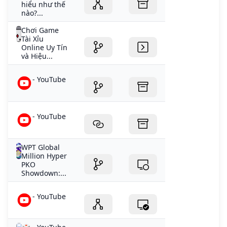
hiểu như thế
nào?...
Chơi Game
Tài Xỉu
Online Uy Tín
và Hiệu...
- YouTube
- YouTube
WPT Global
Million Hyper
PKO
Showdown:...
- YouTube