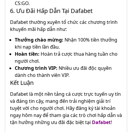
CS:GO.
6. Ưu Đãi Hấp Dẫn Tại Dafabet
Dafabet thường xuyên tổ chức các chương trình
khuyến mãi hấp dẫn như:
Thưởng chào mừng:
Nhận 100% tiền thưởng
khi nạp tiền lần đầu.
Hoàn tiền:
Hoàn trả cược thua hàng tuần cho
người chơi.
Chương trình VIP:
Nhiều ưu đãi độc quyền
dành cho thành viên VIP.
Kết Luận
Dafabet là một nền tảng cá cược trực tuyến uy tín
và đáng tin cậy, mang đến trải nghiệm giải trí
tuyệt vời cho người chơi. Hãy đăng ký tài khoản
ngay hôm nay để tham gia các trò chơi hấp dẫn và
tận hưởng những ưu đãi đặc biệt tại
Dafabet
!