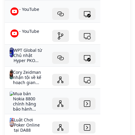
- YouTube
- YouTube
WPT Global từ
Chủ nhật
Hyper PKO...
Cory Zeidman
nhận tội về kế
hoạch gian...
Mua bán
Nokia 8800
chính hãng
bảo hành...
Luật Chơi
Poker Online
tại DA88