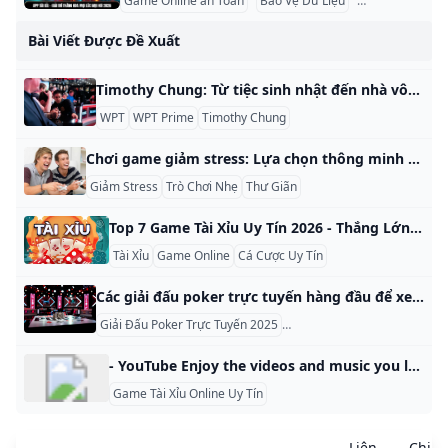
Là poker trực tuyến được gian lận?
- YouTube
Chán Quá Nên Chơi Game Gì? Top Tựa Thư Giãn Nông Trạ
QMV CHÚC MỪNG KHAI TRƯƠNG 10 CHỈ
Game Online an Toàn
Bảo Vệ Dữ Liệu
Nhận Biết App 
- YouTube
- YouTube
- YouTube
Các giải đấu poker trực tuyến hàng đầu để xem và chơi 
app tài xỉu online
tài xỉu online
Bài Viết Được Đề Xuất
Bitstarz không cần tiền thưởng lên tới 5 BTC và 200 vòng
Tổng giải thưởng của WPT Prime Đài Loan là bao nhiêu
- YouTube
game tài xỉu online uy tín camac 德州约局吧 we
Đánh Tài Xỉu Trên Mạng Bị Phạt Như Thế Nào? Mức Phạt 
- YouTube
Một số vụ bê bối và tranh cãi nổi tiếng về roulette trong s
Đối tác toàn cầu của WPT với Câu lạc bộ bài Poker & Sòng
App Tài Xỉu Online: Cách Kiểm Tra Trước Khi Cài Đặt
- YouTube
Cách tải xuống WPTGO và bắt đầu
tài xỉu online
game tài xỉu
🎲 - YouTube game tài xỉu online uy tín game tài xỉu onlin
Timothy Chung: Từ tiệc sinh nhật đến nhà vô địch WPT Prime UK Giải vô địch WPT Prime 2024 Giải vô địch WPT Prime trị giá 1.100 USD, 5.000.000 USD GTD sẽ diễn ra từ ngày 8 đến ngày 14 tháng 12 tại Wynn Las Vegas như một phần của Lễ hội vô địch thế giới WPT, diễn ra từ ngày 3 đến ngày 23 tháng 12. Năm ngoái, Calvin Anderson đã giành chức vô địch WPT Prime Championship 2023, đứng đầu kỷ lục 10.
11 ứng dụng và trò chơi poker hay nhất dành cho Androi
Giới Thiệu Casino Online BK8
- YouTube
- YouTube
Chơi Game Bài Tiến Lên Miền Nam Miễn Phí
- YouTube
Tiền thưởng chào mừng sòng bạc trực tuyến không có ti
game tài xỉu online uy tín camac 德州约局吧 we
WPT
WPT Prime
Timothy Chung
- YouTube
Top 1 Game Thế Giới Là Gì? Cập Nhật 2026
Giới Thiệu Casino Online BK8
- YouTube
game tài xỉu online uy tín camac 德州约局吧 we
- YouTube
Nguồn gốc của cái tên Roulette là gì?
- YouTube
Martin Tsvetanov giành chiến thắng trong sự kiện chính 
Mẹo mới toàn cầu của WPT: Xem trước cá cược tuần 6 c
- YouTube
- YouTube
tài xỉu online uy tín
Cập nhật game tài xỉu online uy tín và xu hướng 2025
- YouTube
Công ty cổ phần Ứng dụng và chuyển giao công nghệ xây
Cách tải xuống WPTGO và bắt đầu
Chơi game giảm stress: Lựa chọn thông minh cho ngày làm việc căng thẳng Lựa chọn trò chơi dựa trên mục tiêu thư giãn Ví dụ cụ thể: Ghép hình 1000 mảnh dễ ở mức dễ để não bộ được thư giãn, cho thời gian chơi khoảng 15–20 phút mỗi session. Các trò như jigsaw phong cảnh hoặc hình động vật thân thiện giúp giảm căng thẳng nhanh chóng so với môn thể thao cạnh tranh. Tùy chọn thay thế: Phiêu lưu nhẹ với nhạc nền êm và tốc độ chậm, ví dụ một game khám phá thành phố cổ có đồ họa pastel và không có thời hạn hoàn thành nhiệm vụ, giúp người chơi cảm thấy an tâm khi đi dạo ảo.
- YouTube
Tài xỉu Sunwin is fundraising for H & H Activity Center
- YouTube
- YouTube
Giải vô địch WPT khơi dậy tinh thần của huyền thoại Pok
Bạn có biết trò chơi poker trực tuyến WPTGO
Giảm Stress
Trò Chơi Nhẹ
Thư Giãn
Top 7 Ứng Dụng Chơi Game Kiếm Tiền Uy Tín Nhất 2026 – 
- YouTube
Bạn có thể chơi WPT Global ở đâu? Các quốc gia được hỗ 
Công ty TNHH Minh Nhân Việt Nam
- YouTube
- YouTube
tài xỉu online
Game Bài Là Gì? Khám Phá Thế Giới Trò Chơi Bài Đa Dạng
- YouTube
Chán Quá Nên Chơi Game Gì? Top Tựa Thư Giãn Nông Trạ
- YouTube
Hyper Dash trong WPT Global là gì? Đi sâu vào hành độn
Top 7 Game Tài Xỉu Uy Tín 2026 - Thắng Lớn Không Lừa Đảo Các Game Tài Xỉu Uy Tín Nhất 2026: Chọn Sân Chơi An Toàn Dễ Dàng Tài xỉu online đang rất phổ biến ở Việt Nam vì chơi đơn giản, chỉ đoán tổng điểm xúc xắc là Tài (trên 10) hay Xỉu (dưới 11), với tỷ lệ thưởng 1:1 hấp dẫn. Ví dụ, các nền tảng như 789Club có hơn 1 triệu người chơi mỗi ngày, sử dụng công nghệ MD5 để chứng minh kết quả công bằng, không ai can thiệp được.
Sự ra đời của sòng bạc trực tuyến đã tác động đến trò ch
Trang Ghi Lô Đề Uy Tín 2026: Top 5 Nhà Cái Đáng Tin Cậy
Tài xỉu Sunwin is fundraising for H & H Activity Center
- YouTube
Phil Ivey tổ chức trò chơi gặp gỡ lễ hội tại Wynn Las Veg
- YouTube
Tài Xỉu
Game Online
Cá Cược Uy Tín
- YouTube
- YouTube
Tài Xỉu Online Uy Tín: Tiêu Chí Kiểm Tra Thay Vì Tin Quản
Quy tắc mới cho Thiên đường WSOP: Thiết bị điện tử và H
Các giải đấu poker trực tuyến hàng đầu để xem và chơi 
- YouTube
tài xỉu online
Giới Thiệu Casino Online BK8
WPT Global Cow Boy: Quan điểm của người chơi
game tài xỉu
Rake Chase là gì?
- YouTube
tài xỉu online uy tín
Các giải đấu poker trực tuyến hàng đầu để xem và chơi vào năm 2025 Poker trực tuyến vẫn là một trong những trò chơi trực tuyến phổ biến nhất vào năm 2025. Cho dù bạn là người chơi rec hay một chuyên gia, lịch trình giải đấu đã chín muồi với giá trị, mang đến cho người chơi từ khắp nơi trên thế giới cơ hội chiến đấu với những cảnh báo khổng lồ. Đây là một danh sách của các giải đấu poker trực tuyến tốt nhất mà bạn sẽ không muốn bỏ lỡ năm nay â và tại saoWPT toàn cầuđang nhận phí.
tranphunt
- YouTube
Frank Stepuchin dẫn đầu RRPO WPT Seminole 2024 sau n
- YouTube
Tài Xỉu Uy Tín: Cách Chọn Nền Tảng An Toàn
- YouTube
- YouTube
Giải Đấu Poker Trực Tuyến 2025
Giải Đấu Poker Tốt Nhất 202
11 ứng dụng và trò chơi poker hay nhất dành cho Androi
Một phát bắn - Giải đấu Freezeout của WPT Global
Game Nổ Hũ Là Gì?
Chơi Game Tài Xỉu Online Uy Tín và Hiệu Quả - nhóm kéo 
app tài xỉu online
app tài xỉu online
Frank Stepuchin dẫn đầu RRPO WPT Seminole 2024 sau n
tài xỉu online
- YouTube
Ngôi sao đang lên của Brazil gây sốc cho tất cả mọi ngư
- YouTube
- YouTube Enjoy the videos and music you love, upload original content, and share it all with friends, family, and the world on YouTube.
Phil Ivey tổ chức trò chơi gặp gỡ lễ hội tại Wynn Las Veg
- YouTube
Hyper Dash trong WPT Global là gì? Đi sâu vào hành độn
TP trong WPT poker là gì?
68 Game Bài Trụ Số Ở Đâu?
Sử dụng mã tiền thưởng WPT777 để yêu cầu ưu đãi đặc bi
WSOP USA Top 8 Câu hỏi thường gặp
Store Thí Nghiệm
Martin Tsvetanov giành chiến thắng trong sự kiện chính 
2025 Vụ nổ WSOP! Các định dạng mới + Giải thưởng lớn n
tranphunt
Đánh giá về Everygame Poker: Hướng dẫn chơi Poker trự
Game Tài Xỉu Online Uy Tín
RR88 là App Gì? Cẩm nang App Cá cược RR88 cho Người 
Khi nào và tại sao số 0 kép được thêm vào bánh xe roule
Top 12+ App Game Tài Xỉu Online Uy Tín Nhất - Microso
game tài xỉu online
- YouTube
Hướng Dẫn Cách Chơi Tài Xỉu Nhận Thưởng Rủng Rỉnh Tại
App Tài Xỉu Online: Cách Kiểm Tra Trước Khi Cài Đặt
WPT Global: Sự lựa chọn hàng đầu cho người chơi poker
game tài xỉu online
game tài xỉu online
Kinh nghiệm chơi game tài xỉu online uy tín TXMD - tài x
Top 7 Game Tài Xỉu Uy Tín 2026 - Thắng Lớn Không Lừa Đ
TOP 15 trang game Tài Xỉu Online uy tín nhất tại Việt Na
🥁 - YouTube game tài xỉu online uy tín game tài xỉu onlin
tranphunt
- YouTube
- YouTube
Chơi Tài Xỉu Bị Phạt Tù Bao Nhiêu? Cảnh Báo Sốc 2026
game tài xỉu online
Liên
Chi