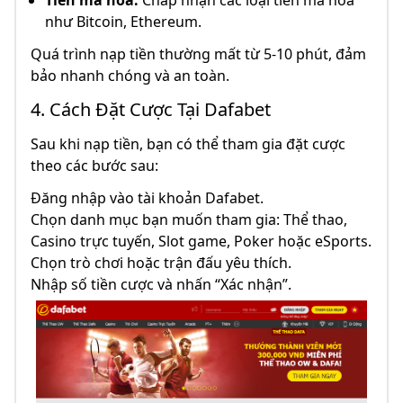
Tiền mã hóa:
Chấp nhận các loại tiền mã hóa
như Bitcoin, Ethereum.
Quá trình nạp tiền thường mất từ 5-10 phút, đảm
bảo nhanh chóng và an toàn.
4. Cách Đặt Cược Tại Dafabet
Sau khi nạp tiền, bạn có thể tham gia đặt cược
theo các bước sau:
Đăng nhập vào tài khoản Dafabet.
Chọn danh mục bạn muốn tham gia: Thể thao,
Casino trực tuyến, Slot game, Poker hoặc eSports.
Chọn trò chơi hoặc trận đấu yêu thích.
Nhập số tiền cược và nhấn “Xác nhận”.