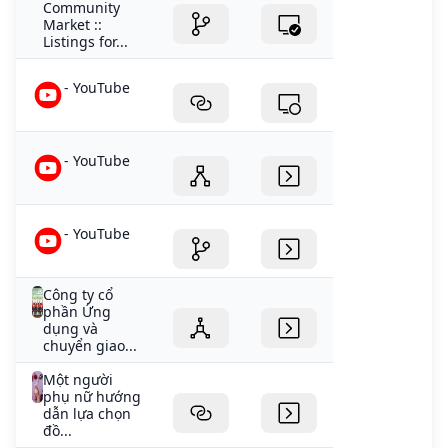
Community
Market ::
Listings for...
- YouTube
- YouTube
- YouTube
Công ty cổ
phần Ứng
dụng và
chuyển giao...
Một người
phụ nữ hướng
dẫn lựa chọn
đồ...