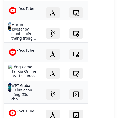
- YouTube
Martin
Tsvetanov
giành chiến
thắng trong...
- YouTube
Cổng Game
Tài Xỉu Online
Uy Tín Fun88
WPT Global:
Sự lựa chọn
hàng đầu
cho...
- YouTube