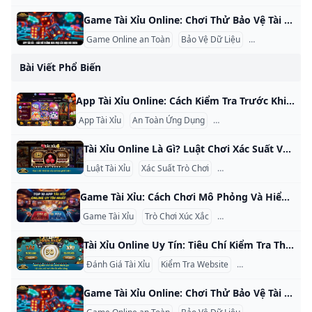
- YouTube
WPT Global: Sự lựa chọn hàng đầu cho người chơi poker
game tài xỉu
Game Tài Xỉu Online: Chơi Thử Bảo Vệ Tài Khoản Và Tránh App Giả Game Tài Xỉu Online: Chơi Thử, Bảo Vệ Tài Khoản Và Tránh App Giả Khi tìm kiếm game tài xỉu online, người dùng có thể gặp cả trò chơi mô phỏng, ứng dụng có giao dịch tiền thật và những tệp cài đặt giả mạo. Việc phân loại đúng ngay từ đầu giúp hạn chế nguy cơ mất dữ liệu, mất tiền hoặc truy cập nhầm dịch vụ không phù hợp với pháp luật địa phương.
Chơi Game Tài Xỉu Online Uy Tín và Hiệu Quả - nhóm kéo 
Sách hướng dẫn giải đấu WPT Playground 2024
- YouTube
- YouTube
Game Online an Toàn
Bảo Vệ Dữ Liệu
Nhận Biết App 
Top game hay nhất hiện nay 2026
- YouTube
game tài xỉu online
app tài xỉu online
tài xỉu online uy tín
Bài Viết Phổ Biến
Giới Thiệu Casino Online BK8
- YouTube
- YouTube
- YouTube
- YouTube
- YouTube
Bạn không thể tải xuống và chơi WPT Poker Global ở các
- YouTube
22bet – Trải Nghiệm Cá Cược Trực Tuyến Đẳng Cấp
game tài xỉu online
- YouTube
App Tài Xỉu Online: Cách Kiểm Tra Trước Khi Cài Đặt App Tài Xỉu Online: Cách Kiểm Tra Trước Khi Cài Đặt Việc tìm kiếm một app tài xỉu online thường đưa người dùng đến hàng loạt trang tải APK, quảng cáo trên mạng xã hội và đường dẫn không rõ nguồn gốc. Không phải ứng dụng nào xuất hiện trên kết quả tìm kiếm cũng an toàn, hợp pháp hoặc phù hợp với nhu cầu của bạn. Trước khi cài đặt, người dùng nên kiểm tra kỹ nguồn phát hành, quyền truy cập và cơ chế hoạt động của ứng dụng.
Phần thưởng chào mừng mới của WPT Global: lên tới $ 
tranphunt
Top trang web game online hay nhất 2026
Một người phụ nữ hướng dẫn lựa chọn đồ chơi tình dục
Top 7 Ứng Dụng Chơi Game Kiếm Tiền Uy Tín Nhất 2026 – 
Top 10+ App Game Tài Xỉu Online Uy Tín Đổi Tiền Thật
App Tài Xỉu
An Toàn Ứng Dụng
Bảo Mật Tài Khoản
- YouTube
Các giải đấu poker trực tuyến hàng đầu để xem và chơi 
- YouTube
Tài xỉu online uy tín - App tài xỉu online kiếm tiền
QMV CHÚC MỪNG KHAI TRƯƠNG 10 CHỈ
- YouTube
Tổng giải thưởng của WPT Prime Đài Loan là bao nhiêu
Ngôi sao đang lên của Brazil gây sốc cho tất cả mọi ngư
- YouTube
- YouTube
Kinh nghiệm chơi game tài xỉu online uy tín TXMD - tài x
Top 10 app game tài xỉu online uy tín nhất việt nam
Tài Xỉu Online Là Gì? Luật Chơi Xác Suất Và Rủi Ro Tài Xỉu Online Là Gì? Luật Chơi, Xác Suất Và Rủi Ro Tài xỉu online là phiên bản trực tuyến của trò chơi sử dụng ba viên xúc xắc. Người tham gia dự đoán tổng điểm hoặc một dạng kết quả cụ thể trước khi xúc xắc được mở. Luật chi tiết và tỷ lệ trả thưởng có thể khác nhau giữa các phiên bản, vì vậy người chơi cần đọc bảng luật trước mỗi phiên.
Sách hướng dẫn giải đấu WPT Australia 2024
- YouTube
- YouTube
- YouTube
- YouTube
Luật Tài Xỉu
Xác Suất Trò Chơi
Chơi Có Trách Nhiệm
Hướng dẫn sự kiện WPT Paris 2024
- YouTube
Chơi Game Tài Xỉu Online Uy Tín và Hiệu Quả - nhóm kéo 
- YouTube
Paulius Plausinaitis thắng GGMmillion$ SHR với số tiền 
Frank Stepuchin dẫn đầu RRPO WPT Seminole 2024 sau n
Cập nhật game tài xỉu online uy tín và xu hướng 2025
WPT Global từ Chủ nhật Hyper PKO Showdown: Mua thấp
Quảng cáo mới nhất của WPT Global: vé cho một số tiền 
Game Tài Xỉu: Cách Chơi Mô Phỏng Và Hiểu Bảng Kết Quả Game Tài Xỉu: Cách Chơi Mô Phỏng Và Hiểu Bảng Kết Quả Game tài xỉu có luật cơ bản đơn giản nhưng thường được bổ sung nhiều bảng thống kê, lựa chọn phụ và hiệu ứng trực quan. Người mới nên bắt đầu bằng chế độ mô phỏng để hiểu cách tính kết quả trước khi cân nhắc bất kỳ hình thức nào liên quan đến tiền thật. Một vòng chơi diễn ra như thế nào?
Top Web Game Online Hay Nhất 2026
Phil Ivey tổ chức trò chơi gặp gỡ lễ hội tại Wynn Las Veg
- YouTube
Chơi game giảm stress: Lựa chọn thông minh cho ngày l
Game Tài Xỉu
Trò Chơi Xúc Xắc
Hướng Dẫn Người Mới
WPT Global có ứng dụng di động không?
Máy đánh bạc trả tiền thật mà không cần đặt cọc Chơi mi
Chán Quá Nên Chơi Game Gì? Top Tựa Thư Giãn Nông Trạ
Tài xỉu Sunwin is fundraising for H & H Activity Center
tài xỉu online uy tín
game tài xỉu online
Làm cho Phil Ivey cười có thể biến thành một ngày trả lươ
Tài Xỉu Online Uy Tín: Tiêu Chí Kiểm Tra Thay Vì Tin Quảng Cáo Tài Xỉu Online Uy Tín: Tiêu Chí Kiểm Tra Thay Vì Tin Quảng Cáo Cụm từ tài xỉu online uy tín xuất hiện trên rất nhiều website, nhưng “uy tín” không phải chứng nhận pháp lý và cũng không thể được xác định chỉ qua giao diện đẹp. Người dùng cần kiểm tra bằng các tiêu chí có thể xác minh, đồng thời hiểu rằng một nền tảng hoạt động ở nước ngoài không mặc nhiên được phép cung cấp dịch vụ tại Việt Nam.
tài xỉu online uy tín
Poker toàn cầu có phải là tiền thật không?
Game Tài Xỉu Online: Chơi Thử Bảo Vệ Tài Khoản Và Trán
Cuộc thi Discord nóng lên: Hãy tham gia hành động!
🎲 - YouTube game tài xỉu online uy tín game tài xỉu onlin
Đánh Giá Tài Xỉu
Kiểm Tra Website
Phòng Tránh Lừa 
Cory Zeidman nhận tội về kế hoạch gian lận cá cược thể 
Top 7 Game Tài Xỉu Uy Tín 2026 - Thắng Lớn Không Lừa Đ
game tài xỉu online
- YouTube
Game Tài Xỉu Online: Chơi Thử Bảo Vệ Tài Khoản Và Tránh App Giả Game Tài Xỉu Online: Chơi Thử, Bảo Vệ Tài Khoản Và Tránh App Giả Khi tìm kiếm game tài xỉu online, người dùng có thể gặp cả trò chơi mô phỏng, ứng dụng có giao dịch tiền thật và những tệp cài đặt giả mạo. Việc phân loại đúng ngay từ đầu giúp hạn chế nguy cơ mất dữ liệu, mất tiền hoặc truy cập nhầm dịch vụ không phù hợp với pháp luật địa phương.
- YouTube
Chơi Tiến Lên Miền Nam Offline: Hướng Dẫn Tải Game và
- YouTube
- YouTube