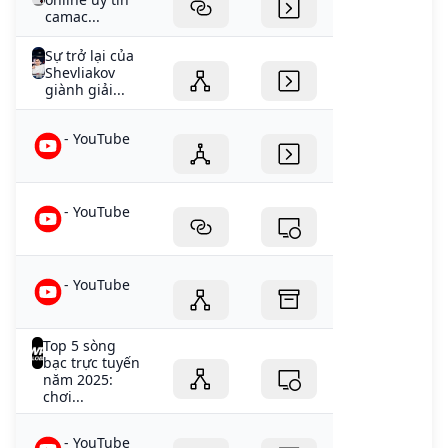
camac...
Sự trở lại của
Shevliakov
giành giải...
- YouTube
- YouTube
- YouTube
Top 5 sòng
bạc trực tuyến
năm 2025:
chơi...
- YouTube