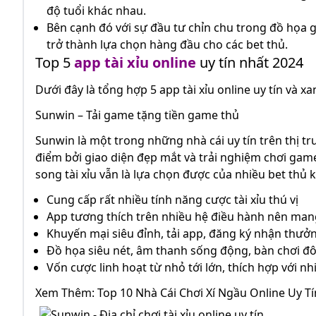
độ tuổi khác nhau.
Bên cạnh đó với sự đầu tư chỉn chu trong đồ họa g
trở thành lựa chọn hàng đầu cho các bet thủ.
Top 5
app tài xỉu online
uy tín nhất 2024
Dưới đây là tổng hợp 5 app tài xỉu online uy tín và 
Sunwin – Tải game tặng tiền game thủ
Sunwin là một trong những nhà cái uy tín trên thị t
điểm bởi giao diện đẹp mắt và trải nghiệm chơi ga
song tài xỉu vẫn là lựa chọn được của nhiều bet thủ 
Cung cấp rất nhiều tính năng cược tài xỉu thú vị
App tương thích trên nhiều hệ điều hành nên man
Khuyến mại siêu đỉnh, tải app, đăng ký nhận thưởng 
Đồ họa siêu nét, âm thanh sống động, bàn chơi đ
Vốn cược linh hoạt từ nhỏ tới lớn, thích hợp với n
Xem Thêm: Top 10 Nhà Cái Chơi Xí Ngầu Online Uy T