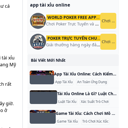
WPT Global Cow Boy: Quan điểm của người ch
Hướng dẫn rút tiền toàn cầu của WPT: Tiền mặ
app tài xỉu online
app tài xỉu online
hư cá
Game Tài Xỉu: Cách Chơi Mô Phỏng Và Hiểu Bả
Quy tắc mới cho Thiên đường WSOP: Thiết bị đi
Tài Xỉu Online Là Gì? Luật Chơi Xác Suất Và Rủi
Giới Thiệu Casino Online Vip79
game tài xỉu
WPT Global tổ chức sự kiện ở những quốc gia 
WORLD POKER FREE APP777
Tiền thưởn
Chơi ngay
anf115 真金APP下載頻道 微扑克 俱乐部 Wepoker官网 微扑克官网 wepoker俱
- YouTube
- YouTube
Cách giành chiến thắng tại trực tuyến Blackja
Chơi Poker Trực Tuyến và Thắng Tiền Thật.
- YouTube
🥁 - YouTube game tài xỉu online uy tín game tà
Doug Polk phải đối mặt với phản ứng dữ dội kh
- YouTube
- YouTube
Quy tắc mới cho Thiên đường WSOP: Thiết bị đi
POKER TRỰC TUYẾN CHUYÊN NGHIỆP, GIÀNH GIẢI THƯỞNG HẤP DẪN
Chơi ngay
Tài Xỉu Online Uy Tín: Tiêu Chí Kiểm Tra Thay 
Chơi game giảm stress: Lựa chọn thông minh 
- YouTube
Giải thưởng hàng ngày đảm bảo 10,000 USD
Casino Trực Tuyến Uy Tín Nhất 2026: Top 10 N
Quảng cáo mới nhất của WPT Global: vé cho mộ
2025 Vụ nổ WSOP! Các định dạng mới + Giải th
Game Tài Xỉu: Cách Chơi Mô Phỏng Và Hiểu Bả
Sun Win Máy Chủ ở Đâu? Tóm Tắt Vắn Gọn & Đ
tài xỉu
tài xỉu online
Bài Viết Mới Nhất
- YouTube
Kinh nghiệm chơi game tài xỉu online uy tín TX
 sang Mỹ
Quy tắc mới cho Thiên đường WSOP: Thiết bị đi
- YouTube
WPT Global: Sự lựa chọn hàng đầu cho người 
- YouTube
app tài xỉu online
App Tài Xỉu Online: Cách Kiểm Tra Trước Khi Cài Đặt App Tài Xỉu Online: Cách Kiểm Tra Trước Khi Cài Đặt Việc tìm kiếm một app tài xỉu online thường đưa người dùng đến hàng loạt trang tải APK, quảng cáo trên mạng xã hội và đường dẫn không rõ nguồn gốc. Không phải ứng dụng nào xuất hiện trên kết quả tìm kiếm cũng an toàn, hợp pháp hoặc phù hợp với nhu cầu của bạn. Trước khi cài đặt, người dùng nên kiểm tra kỹ nguồn phát hành, quyền truy cập và cơ chế hoạt động của ứng dụng.
Chơi Tài Xỉu Bị Phạt Tù Bao Nhiêu? Cảnh Báo S
game tài xỉu
- YouTube
- YouTube
App Tài Xỉu
An Toàn Ứng Dụng
Bảo Mật T
ch rất
- YouTube
Các quy tắc và lựa chọn cá cược ban đầu cho ro
- YouTube
2025 Vụ nổ WSOP! Các định dạng mới + Giải th
- YouTube
- YouTube
Một số vụ bê bối và tranh cãi nổi tiếng về roule
Tài Xỉu Online Là Gì? Luật Chơi Xác Suất Và Rủi Ro Tài Xỉu Online Là Gì? Luật Chơi, Xác Suất Và Rủi Ro Tài xỉu online là phiên bản trực tuyến của trò chơi sử dụng ba viên xúc xắc. Người tham gia dự đoán tổng điểm hoặc một dạng kết quả cụ thể trước khi xúc xắc được mở. Luật chi tiết và tỷ lệ trả thưởng có thể khác nhau giữa các phiên bản, vì vậy người chơi cần đọc bảng luật trước mỗi phiên.
- YouTube
Mua xe Hyundai giá tốt tại Nghệ An - Đại Lý 
Game nổ hũ là game gì?
Luật Tài Xỉu
Xác Suất Trò Chơi
Chơi Có 
ây giờ.
- YouTube
Trang Uy Tín: Nhận Diện & Chọn Lựa An Toàn 
- YouTube
no ở
Những quốc gia nào bị hạn chế trên WPT Glob
Bạn có biết trò chơi poker trực tuyến WPTGO
Sự ra đời của sòng bạc trực tuyến đã tác động
Game Tài Xỉu: Cách Chơi Mô Phỏng Và Hiểu Bảng Kết Quả Game Tài Xỉu: Cách Chơi Mô Phỏng Và Hiểu Bảng Kết Quả Game tài xỉu có luật cơ bản đơn giản nhưng thường được bổ sung nhiều bảng thống kê, lựa chọn phụ và hiệu ứng trực quan. Người mới nên bắt đầu bằng chế độ mô phỏng để hiểu cách tính kết quả trước khi cân nhắc bất kỳ hình thức nào liên quan đến tiền thật. Một vòng chơi diễn ra như thế nào?
Ai đã phát minh ra trò chơi roulette?
Những quốc gia nào có thể chơi WPTGlobal v
- YouTube
Game Tài Xỉu
Trò Chơi Xúc Xắc
Hướng D
Chơi game giảm stress: Lựa chọn thông minh 
Làm cho Phil Ivey cười có thể biến thành một n
Ngôi sao đang lên của Brazil gây sốc cho tất 