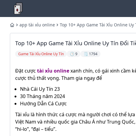
app tài xỉu online
Top 10+ App Game Tài Xỉu Online Uy T
Home
game tài xỉu online
app tài xỉu online
Top 10+ App Game Tài Xỉu Online Uy Tín Đổi Ti
App Tài Xỉu Online: Cách Kiểm Tra Trước Khi Cài Đặt
Trò chơi roulette lần đầu tiên được chơi ở đâu và khi n
Game nổ hũ là game gì?
- YouTube
Game Tài Xỉu Online Uy Tín
🕒 9
🗒️ 1794
WSOP USA Top 8 Câu hỏi thường gặp
QMV CHÚC MỪNG KHAI TRƯƠNG 10 CHỈ
- YouTube
WPT Global từ Chủ nhật Hyper PKO Showdown: Mua th
Đặt cược
tài xỉu online
xanh chín, có gái xinh cầm k
Trò chơi roulette lần đầu tiên được chơi ở đâu và khi n
Tổng giải thưởng của WPT Prime Đài Loan là bao nhiêu
cược thủ thất vọng. Tham gia ngay để
🥁 - YouTube game tài xỉu online uy tín game tài xỉu onl
Sách hướng dẫn giải đấu WPT Playground 2024
Tôi có thể chơi GGPoker ở Mỹ không?
James Obst giành chức vô địch WPT Australia và giành 
Nhà Cái Uy Tín 23
Đánh bạc online được hiểu như thế nào? Người tham gi
Game Nổ Hũ Là Gì?
30 Tháng năm 2024
Tài Xỉu Uy Tín: Cách Chọn Nền Tảng An Toàn
Tiền thưởng chào mừng sòng bạc trực tuyến không có 
Hướng Dẫn Cá Cược
Game Tài Xỉu: Cách Chơi Mô Phỏng Và Hiểu Bảng Kết 
- YouTube
Tài xỉu là hình thức cá cược mà người chơi có thể lựa
tài xỉu online uy tín
tài xỉu online
Việt Nam và nhiều quốc gia Châu Á như Trung Quốc, P
Top 10+ App Game Tài Xỉu Online Uy Tín Đổi Tiền Thật
Trò chơi roulette lần đầu tiên được chơi ở đâu và khi n
“hi-lo”, “đại – tiểu”.
Làm cho Phil Ivey cười có thể biến thành một ngày trả l
Top 10 Game Tài Xỉu Uy Tín 2026 - Thắng Lớn An Toàn