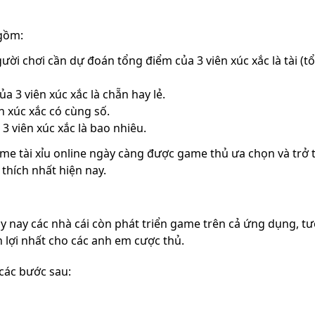
 gồm:
 người chơi cần dự đoán tổng điểm của 3 viên xúc xắc là tài (
 3 viên xúc xắc là chẵn hay lẻ.
n xúc xắc có cùng số.
 viên xúc xắc là bao nhiêu.
ame tài xỉu online ngày càng được game thủ ưa chọn và trở
hích nhất hiện nay.
gày nay các nhà cái còn phát triển game trên cả ứng dụng, t
n lợi nhất cho các anh em cược thủ.
 các bước sau: