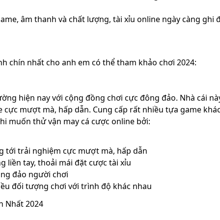
ame, âm thanh và chất lượng, tài xỉu online ngày càng ghi 
xanh chín nhất cho anh em có thể tham khảo chơi 2024:
rường hiện nay với cộng đồng chơi cực đông đảo. Nhà cái nà
me cực mượt mà, hấp dẫn. Cung cấp rất nhiều tựa game khá
khi muốn thử vận may cá cược online bởi:
g tới trải nghiệm cực mượt mà, hấp dẫn
liền tay, thoải mái đặt cược tài xỉu
ông đảo người chơi
hiều đối tượng chơi với trình độ khác nhau
ín Nhất 2024