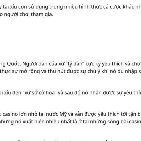
 tài xỉu còn sử dụng trong nhiều hình thức cá cược khác n
o người chơi tham gia.
ài xỉu online uy tín wepoker h5 微撲克 WPK 约局 VX加di
 ngày đầu tiên
ông chi tiêu
tiền gửi 2025
ung Quốc. Người dân của xứ “tỷ dân” cực kỳ yêu thích và chơi 
ỉ thực sự mở rộng và thu hút được sự chú ý khi nó du nhập
 xỉu đến “xứ sở cờ hoa” và sau đó nó nhận được sự yêu thí
casino lớn nhỏ tại nước Mỹ và vẫn được yêu thích tới tận b
i nhưng nó xuất hiện nhiều nhất là ở tại những sòng bài casi