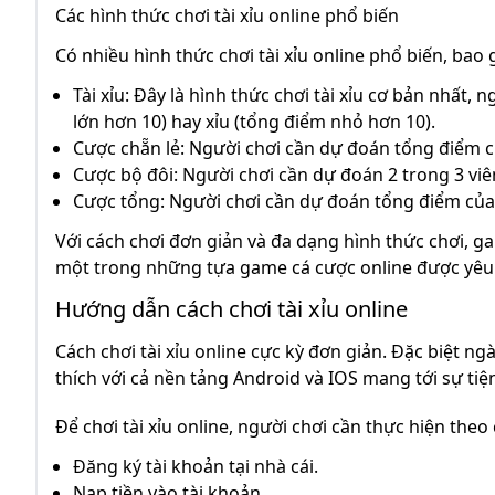
Các hình thức chơi tài xỉu online phổ biến
Có nhiều hình thức chơi tài xỉu online phổ biến, bao
Tài xỉu: Đây là hình thức chơi tài xỉu cơ bản nhất,
lớn hơn 10) hay xỉu (tổng điểm nhỏ hơn 10).
Cược chẵn lẻ: Người chơi cần dự đoán tổng điểm của
Cược bộ đôi: Người chơi cần dự đoán 2 trong 3 viê
Cược tổng: Người chơi cần dự đoán tổng điểm của 3
Với cách chơi đơn giản và đa dạng hình thức chơi, g
một trong những tựa game cá cược online được yêu t
Hướng dẫn cách chơi tài xỉu online
Cách chơi tài xỉu online cực kỳ đơn giản. Đặc biệt n
thích với cả nền tảng Android và IOS mang tới sự tiệ
Để chơi tài xỉu online, người chơi cần thực hiện theo
Đăng ký tài khoản tại nhà cái.
Nạp tiền vào tài khoản.