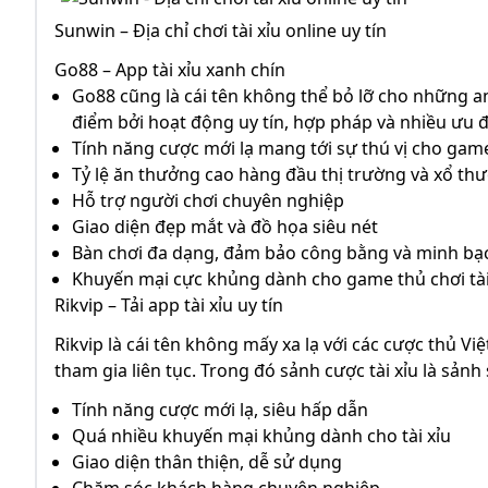
Sunwin – Địa chỉ chơi tài xỉu online uy tín
Go88 – App tài xỉu xanh chín
Go88 cũng là cái tên không thể bỏ lỡ cho những anh
điểm bởi hoạt động uy tín, hợp pháp và nhiều ưu 
Tính năng cược mới lạ mang tới sự thú vị cho gam
Tỷ lệ ăn thưởng cao hàng đầu thị trường và xổ thư
Hỗ trợ người chơi chuyên nghiệp
Giao diện đẹp mắt và đồ họa siêu nét
Bàn chơi đa dạng, đảm bảo công bằng và minh bạ
Khuyến mại cực khủng dành cho game thủ chơi tài 
Rikvip – Tải app tài xỉu uy tín
Rikvip là cái tên không mấy xa lạ với các cược thủ Vi
tham gia liên tục. Trong đó sảnh cược tài xỉu là sản
Tính năng cược mới lạ, siêu hấp dẫn
Quá nhiều khuyến mại khủng dành cho tài xỉu
Giao diện thân thiện, dễ sử dụng
Chăm sóc khách hàng chuyên nghiệp