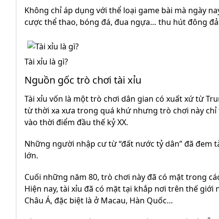
- YouTube
- YouTube
Không chỉ áp dụng với thể loại game bài mà ngày nay
- YouTube
- YouTube
cược thể thao, bóng đá, đua ngựa… thu hút đông đả
- YouTube
- YouTube
- YouTube
Steam Community Market :: Listings for game t
Một phát bắn - Giải đấu Freezeout của WPT Global
Frank Stepuchin dẫn đầu RRPO WPT Seminole 2024 sau
Tài xỉu là gì?
WSOP USA Top 8 Câu hỏi thường gặp
Không có tiền gửi miễn phí tại WPT Global - chơi mà kh
Ngày 20-25 tháng 9 năm 2024 Giải vô địch WPT Úc
Tiền thưởng chào mừng sòng bạc trực tuyến không có 
Nguồn gốc trò chơi tài xỉu
Lịch trình giải đấu toàn cầu WPT 2025
- YouTube
Tài xỉu vốn là một trò chơi dân gian có xuất xứ từ Tr
từ thời xa xưa trong quá khứ nhưng trò chơi này ch
vào thời điểm đầu thế kỷ XX.
Những người nhập cư từ “đất nước tỷ dân” đã đem tài
lớn.
Cuối những năm 80, trò chơi này đã có mặt trong các 
Hiện nay, tài xỉu đã có mặt tại khắp nơi trên thế giớ
Châu Á, đặc biệt là ở Macau, Hàn Quốc…