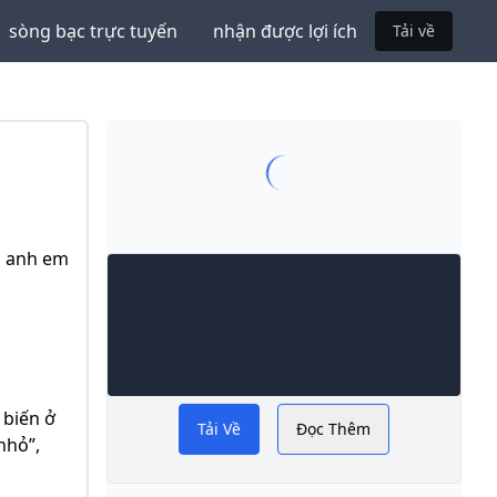
sòng bạc trực tuyến
nhận được lợi ích
Tải về
game tài xỉu online
Texas Holdem Flop có nghĩa là gì?
Chơi Game Bài Tiến Lên Miền Nam Miễn Phí
- YouTube
- YouTube
àm anh em
Top 1 Game Thế Giới Là Gì? Cập Nhật 2026
tài xỉu online
al content and share it all with … 😈
- YouTube
Giải vô địch tiền thưởng vàng: Cú sút hàng tu
- YouTube
- YouTube
Top 18 app tài xỉu online đổi thưởng tiền mặt u
Tương lai của trò chơi roulette là gì?
WPT Global ¥ 110 CN ¥ triệu Chủ nhật Hyper
QMV CHÚC MỪNG KHAI TRƯƠNG 10 CHỈ
- YouTube
- YouTube
 biến ở
tài xỉu online uy tín
- YouTube
Tải Về
Đọc Thêm
nhỏ”,
Cách bắt đầu chơi bài xì phé trực tuyến vào 
22bet – Trải Nghiệm Cá Cược Trực Tuyến Đẳng
- YouTube
Cách đủ điều kiện tham gia các sự kiện trực 