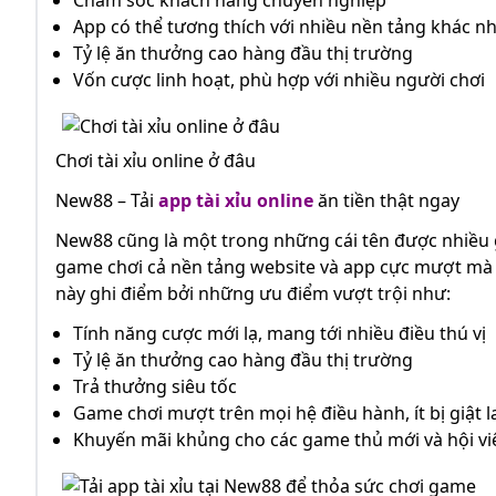
App có thể tương thích với nhiều nền tảng khác n
Tỷ lệ ăn thưởng cao hàng đầu thị trường
Vốn cược linh hoạt, phù hợp với nhiều người chơi
Chơi tài xỉu online ở đâu
New88 – Tải
app tài xỉu online
ăn tiền thật ngay
New88 cũng là một trong những cái tên được nhiều ga
game chơi cả nền tảng website và app cực mượt mà m
này ghi điểm bởi những ưu điểm vượt trội như:
Tính năng cược mới lạ, mang tới nhiều điều thú vị
Tỷ lệ ăn thưởng cao hàng đầu thị trường
Trả thưởng siêu tốc
Game chơi mượt trên mọi hệ điều hành, ít bị giật l
Khuyến mãi khủng cho các game thủ mới và hội viê