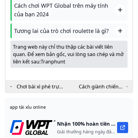
Cách chơi WPT Global trên máy tính
của bạn 2024
Tương lai của trò chơi roulette là gì?
game tài xỉu online
Trang web này chỉ thu thập các bài viết liên
Hướng dẫn rút tiền toàn cầu của WPT: Tiền mặt được t
quan. Để xem bản gốc, vui lòng sao chép và mở
Sự ra đời của sòng bạc trực tuyến đã tác động đến trò
liên kết sau:
Tranphunt
Kinh nghiệm chơi game tài xỉu online uy tín TXMD - tài
game tài xỉu online
Bạn có thể chơi WPT Global ở đâu? Các quốc gia được h
Game Tài Xỉu: Cách Chơi Mô Phỏng Và Hiểu Bảng Kết 
- YouTube
Máy đánh bạc trả tiền thật mà không cần đặt cọc Chơi
Chơi bài xì phé trực
Cách giành chiến
2025 Vụ nổ WSOP! Các định dạng mới + Giải thưởng lớ
WPT Global: Sự lựa chọn hàng đầu cho người chơi pok
tuyến trên Android:
thắng tại trực tuyến
Top 10 app game tài xỉu online uy tín nhất việt nam
Trò chơi roulette lần đầu tiên được chơi ở đâu và khi n
Hướng dẫn năm
Blackjack: Chiến lược
game tài xỉu
Tài Xỉu Online Là Gì? Luật Chơi Xác Suất Và Rủi Ro
app tài xỉu online
🥁 - YouTube game tài xỉu online uy tín game tài xỉu on
2025
cho năm 2025
- YouTube
- YouTube
Tương lai của trò chơi roulette là gì?
QMV CHÚC MỪNG KHAI TRƯƠNG 10 CHỈ
Công ty cổ phần Ứng dụng và chuyển giao công nghệ x
WPT Global tổ chức sự kiện ở những quốc gia và khu 
Texas Holdem Flop có nghĩa là gì?
Nhận 100% hoàn tiền khi nạp lần đầu
game tài xỉu online
Cuộc đua gay cấn dành cho Cầu thủ xuất sắc nhất WPT
Top 7 Game Tài Xỉu Uy Tín 2026 - Thắng Lớn Không Lừa Đ
Giải thưởng hàng ngày đảm bảo 10,000 USD
Cách đủ điều kiện tham gia các sự kiện trực tuyến củ