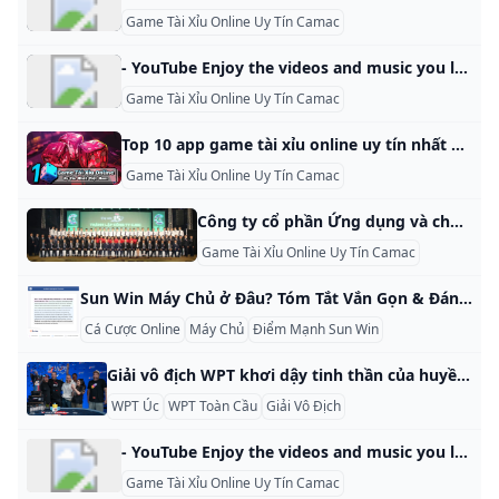
Tùy chọn thanh toán tại EVERYGAME Poker: Giao dịch n
- YouTube
- YouTube
- YouTube
Game Tài Xỉu Online Uy Tín Camac
Giới Thiệu Casino Online BK8
22bet – Trải Nghiệm Cá Cược Trực Tuyến Đẳng Cấp
Sòng bạc toàn cầu WPT: Một cuộc phiêu lưu đầy thú vị
Sử dụng đô la hộ chiếu toàn cầu WPT để vào các sự kiện 
Timothy Chung: Từ tiệc sinh nhật đến nhà vô địch WPT P
Tài Xỉu online Tài Xỉu trực tuyến - Game App Tài Xỉu uy tín
Martin Tsvetanov giành chiến thắng trong sự kiện chính 
- YouTube Enjoy the videos and music you love, upload original content, and share it all with friends, family, and the world on YouTube.
Sòng bạc trực tuyến đáng tin cậy nhất: WPT Global
- YouTube
Trang Ghi Lô Đề Uy Tín 2026: Top 5 Nhà Cái Đáng Tin Cậy
Game Tài Xỉu Online Uy Tín Camac
Phil Ivey tổ chức trò chơi gặp gỡ lễ hội tại Wynn Las Veg
- YouTube
Giải vô địch WPT khơi dậy tinh thần của huyền thoại Pok
game tài xỉu online
Một phát bắn - Giải đấu Freezeout của WPT Global
Top 10 app game tài xỉu online uy tín nhất việt nam Top 10 ứng dụng, game tài xỉu đánh bạc trực tuyến uy tín hàng đầu tại Việt Nam. Giới thiệu các app cá cược online an toàn, đáng tin cậy với nhiều khuyến mãi lớn. by BSCN January 28, 2024 Top 10 ứng dụng, game tài xỉu đánh bạc trực tuyến uy tín hàng đầu tại Việt Nam. Giới thiệu các app cá cược online an toàn, đáng tin cậy với nhiều khuyến mãi lớn.
tài xỉu online uy tín
Đánh giá về Everygame Poker: Hướng dẫn chơi Poker trự
- YouTube
Tương lai của trò chơi roulette là gì?
Game Tài Xỉu Online Uy Tín Camac
Cách bắt đầu chơi bài xì phé trực tuyến vào năm 2025: 
app tài xỉu online
- YouTube
Công ty cổ phần Ứng dụng và chuyển giao công nghệ xây dựng - CJSC Thi công nhà xưởng công nghiệp Thiết kế và thi công Dân dụng Công nghiệp NHÀ MÁY SẢN XUẤT COOLER MASTER VIỆT NAM NHÀ MÁY PEGAVISION VIỆT NAM️ NHÀ MÁY VINACOREMAX VIỆT NAM - GIAI ĐOẠN I ️ TRUNG TÂM LOGISTICS ICD VĨNH PHÚC Trung tâm cứu hộ Gấu Việt Nam cơ sở 2 - GĐ 1 DỰ ÁN NHÀ MÁY MCC VIỆT NAM CÁN MỐC 500,000 GIỜ LÀM VIỆC AN TOÀN
- YouTube
QMV CHÚC MỪNG KHAI TRƯƠNG 10 CHỈ
Tài xỉu Sunwin is fundraising for H & H Activity Center
Tùy chọn thanh toán tại EVERYGAME Poker: Giao dịch n
Store Thí Nghiệm
- YouTube
Game Tài Xỉu Online Uy Tín Camac
- YouTube
- YouTube
- YouTube
game tài xỉu
Sun Win Máy Chủ ở Đâu? Tóm Tắt Vắn Gọn & Đáng Tin Cậy Sun Win có máy chủ đặt tại Philippines, nơi trụ sở chính của tập đoàn Suncity – một nhóm giải trí và cá cược lớn nổi tiếng tại Châu Á hoạt động. Máy chủ này giúp người chơi tại Việt Nam và các quốc gia Châu Á truy cập nhanh chóng với tốc độ ổn định, giảm thiểu tình trạng giật lag khi chơi game. Đơn vị đã được cấp phép hoạt động hợp pháp từ Ủy ban Giám sát Cá cược Quốc tế (ICGC) có trụ sở tại Vương quốc Anh, đảm bảo yếu tố pháp lý rõ ràng cho mọi hoạt động cá cược.
Top 10 Game Tài Xỉu Uy Tín 2026 - Thắng Lớn An Toàn
- YouTube
Roulette đóng vai trò gì trong văn hóa đại chúng chẳng
Game đánh bài rút tiền uy tín
Cá Cược Online
Máy Chủ
Điểm Mạnh Sun Win
Công ty cổ phần Ứng dụng và chuyển giao công nghệ xây
Sòng bạc tiền thưởng hàng đầu không có tiền gửi vào nă
- YouTube
- YouTube
- YouTube
Top 12+ App Game Tài Xỉu Online Uy Tín Nhất - Microso
TP trong WPT poker là gì?
tài xỉu online
- YouTube
Giải vô địch WPT khơi dậy tinh thần của huyền thoại Poker người Úc James Obst Giải vô địch WPT khơi dậy tinh thần của huyền thoại Poker người Úc James Obst Sau hơn ba năm rưỡi vắng bóng trong poker trực tiếp, James Obst đã có sự trở lại ngoạn mục, đỉnh cao là chiến thắng gần đây của anh tại Giải vô địch WPT Australia. Sự trở lại đầy thắng lợi Chiến thắng của Obst tại Giải vô địch WPT Australia là một câu chuyện đáng chú ý.
Trang Ghi Lô Đề Uy Tín 2026: Top 5 Nhà Cái Đáng Tin Cậy
Hướng Dẫn Chi Tiết Về Fun88 Đăng Nhập
Tài Xỉu Online Là Gì? Luật Chơi Xác Suất Và Rủi Ro
Roulette đóng vai trò gì trong văn hóa đại chúng chẳng
- YouTube
WPT Úc
WPT Toàn Cầu
Giải Vô Địch
Không có tiền gửi miễn phí tại WPT Global - chơi mà khôn
Cách tải xuống đăng ký và Master WPT Global: 2025 Guid
22bet – Trải Nghiệm Cá Cược Trực Tuyến Đẳng Cấp
Đủ điều kiện cho sự kiện chính của WPT Global thông qu
- YouTube
Doug Polk phải đối mặt với phản ứng dữ dội khi chơi tron
tài xỉu online
- YouTube
Cách tải xuống WPTGO và bắt đầu
- YouTube Enjoy the videos and music you love, upload original content, and share it all with friends, family, and the world on YouTube.
Giải vô địch WPT khơi dậy tinh thần của huyền thoại Pok
- YouTube
- YouTube
- YouTube
Game Tài Xỉu Online Uy Tín Camac
- YouTube