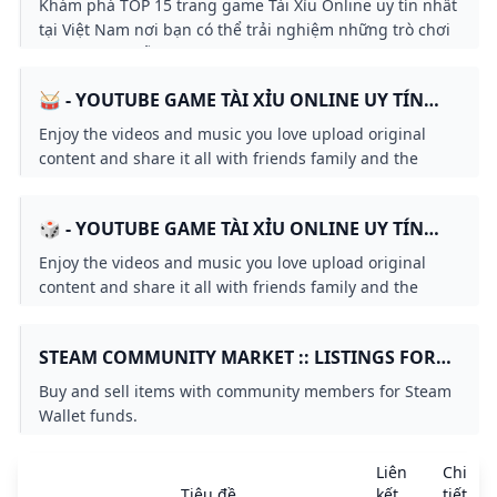
- YouTube
LARGEST HK SHOPPING PLATFORM
Rake Chase là gì?
- YouTube
Khám phá TOP 15 trang game Tài Xỉu Online uy tín nhất
- YouTube
🎲 - YouTube game tài xỉu online uy tín game tài xỉu onlin
Tiêu đề EPT củng cố danh tiếng của Stephen Song như 
- YouTube
tại Việt Nam nơi bạn có thể trải nghiệm những trò chơi
- YouTube
Công ty cổ phần Ứng dụng và chuyển giao công nghệ xây
Top 5 Nhà Cái Uy Tín Nhất Việt Nam 2024
cá cược hấp dẫn và nhận nhiều khuyến mãi lớn. Tìm
Cách Tính Điểm Tài Xỉu Chuẩn Xác 2026 - Người Mới読 Cần
Hướng Dẫn Cách Chơi Tài Xỉu Nhận Thưởng Rủng Rỉnh Tại
- YouTube
Tương lai của trò chơi roulette là gì?
hiểu ngay để lựa chọn nền tảng chơi an toàn chất
- YouTube
🥁 - YOUTUBE GAME TÀI XỈU ONLINE UY TÍN
WPT Global từ Chủ nhật Hyper PKO Showdown: Mua thấp
- YouTube
lượng!
Nguồn gốc của cái tên Roulette là gì?
GAME TÀI XỈU ONLINE UY TÍN ENJOY THE
- YouTube
- YouTube
Công ty cổ phần Ứng dụng và chuyển giao công nghệ xây
Enjoy the videos and music you love upload original
VIDEOS AND MUSIC YOU LOVE UPLOAD
Một số vụ bê bối và tranh cãi nổi tiếng về roulette trong s
Chơi Tài Xỉu Bị Phạt Tù Bao Nhiêu? Cảnh Báo Sốc 2026
Timothy Chung: Từ tiệc sinh nhật đến nhà vô địch WPT P
content and share it all with friends family and the
ORIGINAL CONTENT AND SHARE IT ALL WITH …
Đối tác toàn cầu của WPT với Câu lạc bộ bài Poker & Sòng
- YouTube
world on YouTube.
😈
- YouTube
- YouTube
🎲 - YOUTUBE GAME TÀI XỈU ONLINE UY TÍN
- YouTube
Các giải đấu poker trực tuyến hàng đầu để xem và chơi 
GAME TÀI XỈU ONLINE UY TÍN ENJOY THE
Enjoy the videos and music you love upload original
VIDEOS AND MUSIC YOU LOVE UPLOAD
content and share it all with friends family and the
ORIGINAL CONTENT AND SHARE IT ALL WITH …
world on YouTube.
🌟
STEAM COMMUNITY MARKET :: LISTINGS FOR
GAME TÀI XỈU ONLINE UY TÍN WEPOKER H5 微撲
Buy and sell items with community members for Steam
克 WPK 约局 VX加DIANF115 真金APP下載頻道 微扑
Wallet funds.
克 俱乐部 WEPOKER官网 微扑克官网 WEPOKER俱
乐部 微扑克俱乐部 GAME TÀI XỈU ONLINE UY TÍN
game tài xỉu
Liên
Chi
CAMAC .SWV
🎲 - YouTube game tài xỉu online uy tín game tài xỉu onlin
Tiêu đề
kết
tiết