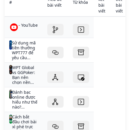
#
Từ khóa
bài viết
bài
bài
Hướng Dẫn Chi Tiết Về Fun88 Đăng Nhập
viết
viết
- YouTube
Giới Thiệu Casino Online BK8
- YouTube
QMV CHÚC MỪNG KHAI TRƯƠNG 10 CHỈ
- YouTube
Cách Tính Điểm Tài Xỉu Chuẩn Xác 2026 - Người Mới読 Cần
Sử dụng mã
Đủ điều kiện cho sự kiện chính của WPT Global thông qu
tiền thưởng
WPT777 để
- YouTube
yêu cầu...
Trang Uy Tín: Nhận Diện & Chọn Lựa An Toàn Trên Môi T
WPT Global
app tài xỉu online
vs GGPoker:
Top 18 app tài xỉu online đổi thưởng tiền mặt uy tín 2024
Bạn nên
Top 10+ App Game Tài Xỉu Online Uy Tín Đổi Tiền Thật
chọn nền...
Top 10 Game Tài Xỉu Uy Tín 2026 - Thắng Lớn An Toàn
Đánh bạc
- YouTube
online được
hiểu như thế
- YouTube
nào?...
Vui Cùng Dafabet – Khám Phá Thế Giới Cá Cược Đẳng Cấ
Quảng cáo mới nhất của WPT Global: vé cho một số tiền 
Cách bắt
đầu chơi bài
- YouTube
xì phé trực