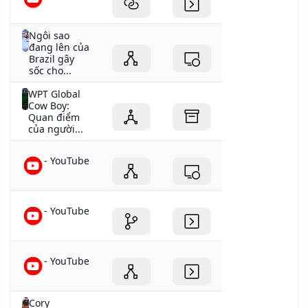
Ngôi sao
đang lên của
Brazil gây
sốc cho...
WPT Global
Cow Boy:
Quan điểm
của người...
- YouTube
- YouTube
- YouTube
Cory