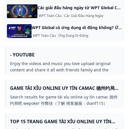
WPT Global Cow Boy: Quan điểm của người chơi
Tổng giải thưởng của WPT Prime Đài Loan là bao nhiêu
game tài xỉu
- YouTube
- YouTube
- YouTube
Các giải đấu hàng ngày từ WPT Global Các giải đấu hàng ngày từ WPT Global đã trở thành một vật cố định cho người chơi đang tìm kiếm sự cạnh tranh chất lượng, ổn định trong lĩnh vực trực tuyến. Các trò chơi rủi ro cộng với tập trung vào các sự kiện gần hơn đáng kể đến hàng ngày, cho phép người chơi thường xuyên kiểm tra kỹ năng cửa hàng của họ để lấy tiền mặt và giải thưởng.
- YouTube
Chơi Tài Xỉu Bị Phạt Tù Bao Nhiêu? Cảnh Báo Sốc 2026
- YouTube
- YouTube
WPT Toàn Cầu
Các Giải Đấu Hàng Ngày
Poker Trực Tu
Game Tài Xỉu: Cách Chơi Mô Phỏng Và Hiểu Bảng Kết Qu
- YouTube
Game Online Uy Tín Nhất 2026: Top 16 Sân Chơi Kiếm Tiề
tài xỉu online uy tín
tài xỉu online uy tín
TP trong WPT poker là gì?
Tổng giải thưởng của WPT Prime Đài Loan là bao nhiêu
Chơi Game Bài Tiến Lên Miền Nam Miễn Phí
WPT Global có ứng dụng di động không? Ứng dụng di động toàn cầu WPT: Tính năng, tính khả dụng và cách tải xuống WPT Global, một trong những nền tảng poker trực tuyến phát triển nhanh nhất, cung cấp ứng dụng di động tiện lợi và thân thiện với người dùng cho cả thiết bị iOS và Android. Bài viết này sẽ hướng dẫn bạn về các tính năng, phạm vi cung cấp và quy trình tải xuống của ứng dụng.
Game Tài Xỉu: Cách Chơi Mô Phỏng Và Hiểu Bảng Kết Qu
- YouTube
WPT Global: Sự lựa chọn hàng đầu cho người chơi poker
- YouTube
Phần thưởng chào mừng mới của WPT Global: lên tới $ 
Top 12+ App Game Tài Xỉu Online Uy Tín Nhất - Microso
WPT Toàn Cầu
Ứng Dụng Di Động
Bài Poker Trực Tuyến
- YouTube
- YouTube
Ứng dụng sòng bạc trực tuyến hàng đầu năm 2025
tài xỉu online
WPT Global Million Hyper PKO Showdown: Chi tiết & Hướ
app tài xỉu online
tài xỉu online
Tổng giải thưởng của WPT Prime Đài Loan là bao nhiêu
WPT Global Cow Boy: Quan điểm của người chơi
Rake Chase là gì?
- YouTube
Những quốc gia nào có thể chơi WPTGlobal vào năm 202
Những quốc gia nào bị hạn chế trên WPT Global?
Công ty cổ phần Ứng dụng và chuyển giao công nghệ xây
WPT Global ¥ 110 CN ¥ triệu Chủ nhật Hyper PKO Show
Các quy tắc và lựa chọn cá cược ban đầu cho roulette là g
Sách hướng dẫn giải đấu WPT Playground 2024
- YOUTUBE
Tài Xỉu Online Là Gì? Luật Chơi Xác Suất Và Rủi Ro
- YouTube
- YouTube
Cách giành chiến thắng tại trực tuyến Blackjack: Chiến 
Cory Zeidman nhận tội về kế hoạch gian lận cá cược thể 
WPT Global từ Chủ nhật Hyper PKO Showdown: Mua thấp
tài xỉu online
- YouTube
Tùy chọn thanh toán tại EVERYGAME Poker: Giao dịch n
Enjoy the videos and music you love upload original
- YouTube
- YouTube
Top 5 Nhà Cái Uy Tín Nhất Việt Nam 2024
Top trang web game online hay nhất 2026
Sun Win Máy Chủ ở Đâu? Tóm Tắt Vắn Gọn & Đáng Tin Cậ
Timothy Chung: Từ tiệc sinh nhật đến nhà vô địch WPT P
Hướng dẫn rút tiền toàn cầu của WPT: Tiền mặt được thự
content and share it all with friends family and the
- YouTube
Texas Holdem Flop có nghĩa là gì?
🥁 - YouTube game tài xỉu online uy tín game tài xỉu onlin
Hướng Dẫn Chi Tiết Về Fun88 Đăng Nhập
- YouTube
Bạn không thể tải xuống và chơi WPT Poker Global ở các
world on YouTube.
Sòng bạc toàn cầu WPT: Một cuộc phiêu lưu đầy thú vị
Game Online Uy Tín Nhất 2026: Top 16 Sân Chơi Kiếm Tiề
Ai đã phát minh ra trò chơi roulette?
Chơi Game Bài Tiến Lên Miền Nam Miễn Phí
game tài xỉu
- YouTube
Game Tài Xỉu: Cách Chơi Mô Phỏng Và Hiểu Bảng Kết Qu
Không có tiền gửi miễn phí tại WPT Global - chơi mà khôn
Cuộc thi Discord nóng lên: Hãy tham gia hành động!
- YouTube
Các quy tắc và lựa chọn cá cược ban đầu cho roulette là g
GAME TÀI XỈU ONLINE UY TÍN CAMAC 德州约局吧
Đánh Đề Online 1 Ăn Bao Nhiêu? Tỷ Lệ Ăn Cao Nhất 2026
Tổng giải thưởng của WPT Prime Đài Loan là bao nhiêu
Store Thí Nghiệm
- YouTube
Vui Cùng Dafabet – Khám Phá Thế Giới Cá Cược Đẳng Cấ
Bitstarz không cần tiền thưởng lên tới 5 BTC và 200 vòng
WPT Australia Returns: Thời điểm quan trọng của poker t
WEPOKER 作弊挂（了解 维客服薇：DIANF115）
Top 12+ App Game Tài Xỉu Online Uy Tín Nhất - Microso
Game Tài Xỉu Online: Chơi Thử Bảo Vệ Tài Khoản Và Trán
Quy tắc mới cho Thiên đường WSOP: Thiết bị điện tử và H
Search results for game tài xỉu online uy tín camac 德州
Game Tài Xỉu: Cách Chơi Mô Phỏng Và Hiểu Bảng Kết Qu
Chơi Tiến Lên Miền Nam Offline: Hướng Dẫn Tải Game và
app tài xỉu online
WEPOKER透视作弊器/德州扑克透视外挂 德扑之星作
Trang Ghi Lô Đề Uy Tín 2026: Top 5 Nhà Cái Đáng Tin Cậy
Ngôi sao đang lên của Brazil gây sốc cho tất cả mọi ngư
约局吧 wepoker 作弊挂（了解 维客服薇：dianf115）
- YouTube
Lịch thi WPT Châu Á Thái Bình Dương 2024-2025
Top 1 Game Thế Giới Là Gì? Cập Nhật 2026
Vui Cùng Dafabet – Khám Phá Thế Giới Cá Cược Đẳng Cấ
弊器微扑克外挂/德州扑克辅助器外挂 WPK透视挂辅
- YouTube
Giải vô địch WPT Prime trở lại với Jereld Sam Shining
wepoker透视作弊器/德州扑克透视外挂 德扑之星作弊器微扑
Sòng bạc trực tuyến đáng tin cậy nhất: WPT Global
Sử dụng đô la hộ chiếu toàn cầu WPT để vào các sự kiện 
Công ty TNHH Minh Nhân Việt Nam
Đánh giá về Everygame Poker: Hướng dẫn chơi Poker trự
助 微扑克外挂 微扑克 俱乐部约局 GAME TÀI XỈU
Tổng giải thưởng của WPT Prime Đài Loan là bao nhiêu
克外挂/德州扑克辅助器外挂 wpk透视挂辅助 微扑克外挂 微
WPT Global vs GGPoker: Bạn nên chọn nền tảng poker n
game tài xỉu online
game tài xỉu
TOP 15 TRANG GAME TÀI XỈU ONLINE UY TÍN
WPT Global Cow Boy: Quan điểm của người chơi
ONLINE UY TÍN NNCC .RJP HKTVMALL THE
扑克 俱乐部约局 game tài xỉu online uy tín nncc .rjp on
- YouTube
Paulius Plausinaitis thắng GGMmillion$ SHR với số tiền 
- YouTube
Cách chơi WPT Global trên máy tính của bạn 2024
NHẤT TẠI VIỆT NAM
HKTVmall The Largest HK Shopping Platform