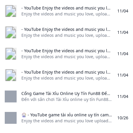
Cách bắt đầu chơi bài xì phé trực tuyến vào năm 2025: 
Cuộc thi Discord nóng lên: Hãy tham gia hành động!
Những quốc gia nào có thể chơi WPTGlobal vào năm 2024?
- YouTube Enjoy the videos and music you love upload original content and share it all with friends family and the world on YouTube.
11/04
Enjoy the videos and music you love, upload original content, and share it all with friends, family, and the world on YouTube.
- YouTube Enjoy the videos and music you love upload original content and share it all with friends family and the world on YouTube.
11/04
Enjoy the videos and music you love, upload original content, and share it all with friends, family, and the world on YouTube.
- YouTube Enjoy the videos and music you love upload original content and share it all with friends family and the world on YouTube.
11/04
Enjoy the videos and music you love, upload original content, and share it all with friends, family, and the world on YouTube.
- YouTube Enjoy the videos and music you love upload original content and share it all with friends family and the world on YouTube.
11/04
Enjoy the videos and music you love, upload original content, and share it all with friends, family, and the world on YouTube.
Cổng Game Tài Xỉu Online Uy Tín Fun88 Đến với sân chơi Tài Xỉu online uy tín Fun88 bạn sẽ được trải nghiệm không khí sòng bạc chân thực ngay tại nhà với nhiều tiện ích và ưu đãi hấp dẫn.
11/04
Đến với sân chơi Tài Xỉu online uy tín Fun88, bạn sẽ được trải nghiệm không khí sòng bạc chân thực ngay tại nhà, với nhiều tiện ích và ưu đãi hấp dẫn. Fun88 là một trong những nhà cái trực tuyến hàng đầu châu Á, được thành lập từ năm 2008. Với hơn 15 năm kinh nghiệm trong lĩnh vực cá cược trực tuyến, Fun88 đã xây dựng được một nền tảng vững chắc và uy tín trên thị trường.
🎡 - YouTube game tài xỉu online uy tín camac game tài xỉu online uy tín Enjoy the videos and music you love upload original content and share it all with … 🎲 Enjoy the videos and music you love upload original content and share it all with friends family and the world on YouTube.
10/26
Enjoy the videos and music you love upload original content and share it all with friends family and the world on YouTube. 5. Cách chơi WPT Global trên máy tính của bạn 2024 Cách chơi WPT Global trên máy tính của bạn Tải xuống phần mềm 1. Truy cập Trang web chính thức: Truy cập trang web WPT Global hoặc sử dụng các liên kết liên kết được cung cấp bởi các trang tin tức poker.