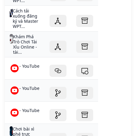
WPT...
Cách tải
xuống đăng
ký và Master
WPT...
Khám Phá
Trò Chơi Tài
Xỉu Online -
tài...
- YouTube
- YouTube
- YouTube
Chơi bài xì
phé trực