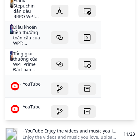
Frank
Stepuchin
dẫn đầu
RRPO WPT...
Điều khoản
tiền thưởng
toàn cầu của
WPT:...
Tổng giải
thưởng của
WPT Prime
Đài Loan...
- YouTube
- YouTube
game tài xỉu online
game tài xỉu
tài xỉu online
- YouTube Enjoy the videos and music you love upload original content and share it all with friends family and the world on YouTube.
Cách đủ điều kiện tham gia các sự kiện trực tuyến của 
11/23
Tài xỉu online uy tín - App tài xỉu online kiếm tiền
Ai có nhiều vòng tay WSOP nhất?
Enjoy the videos and music you love, upload original content, and share it all with friends, family, and the world on YouTube.
Vui Cùng Dafabet – Khám Phá Thế Giới Cá Cược Đẳng Cấ