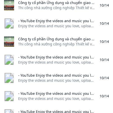
Công ty cổ phần Ứng dụng và chuyển giao công nghệ xây dựng - CJSC Thi công nhà xưởng công nghiệp
10/14
Thi công nhà xưởng công nghiệp Thiết kế và thi công Dân dụng Công nghiệp NHÀ MÁY SẢN XUẤT COOLER MASTER VIỆT NAM NHÀ MÁY PEGAVISION VIỆT NAM️ NHÀ MÁY VINACOREMAX VIỆT NAM - GIAI ĐOẠN I ️ TRUNG TÂM LOGISTICS ICD VĨNH PHÚC Trung tâm cứu hộ Gấu Việt Nam cơ sở 2 - GĐ 1 DỰ ÁN NHÀ MÁY MCC VIỆT NAM CÁN MỐC 500,000 GIỜ LÀM VIỆC AN TOÀN
- YouTube Enjoy the videos and music you love upload original content and share it all with friends family and the world on YouTube.
10/14
Enjoy the videos and music you love, upload original content, and share it all with friends, family, and the world on YouTube.
Công ty cổ phần Ứng dụng và chuyển giao công nghệ xây dựng - CJSC Thi công nhà xưởng công nghiệp
10/14
Thi công nhà xưởng công nghiệp Thiết kế và thi công Dân dụng Công nghiệp NHÀ MÁY SẢN XUẤT COOLER MASTER VIỆT NAM NHÀ MÁY PEGAVISION VIỆT NAM️ NHÀ MÁY VINACOREMAX VIỆT NAM - GIAI ĐOẠN I ️ TRUNG TÂM LOGISTICS ICD VĨNH PHÚC Trung tâm cứu hộ Gấu Việt Nam cơ sở 2 - GĐ 1 DỰ ÁN NHÀ MÁY MCC VIỆT NAM CÁN MỐC 500,000 GIỜ LÀM VIỆC AN TOÀN
- YouTube Enjoy the videos and music you love upload original content and share it all with friends family and the world on YouTube.
10/14
Enjoy the videos and music you love, upload original content, and share it all with friends, family, and the world on YouTube.
- YouTube Enjoy the videos and music you love upload original content and share it all with friends family and the world on YouTube.
10/14
Enjoy the videos and music you love, upload original content, and share it all with friends, family, and the world on YouTube.
- YouTube Enjoy the videos and music you love upload original content and share it all with friends family and the world on YouTube.
10/14
Enjoy the videos and music you love, upload original content, and share it all with friends, family, and the world on YouTube.
- YouTube Enjoy the videos and music you love upload original content and share it all with friends family and the world on YouTube.