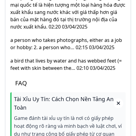
WPT Global tổ chức sự kiện ở những quốc gia và khu 
mại quốc tế là hiện tượng một loại hàng hóa được
Mẹo mới toàn cầu của WPT: Xem trước cá cược tuần 6
xuất khẩu sang nước khác với giá thấp hơn giá
- YouTube
bán của mặt hàng đó tại thị trường nội địa của
nước xuất khẩu. 02:20 03/04/2025
a person who takes photographs, either as a job
or hobby: 2. a person who… 02:15 03/04/2025
a bird that lives by water and has webbed feet (=
feet with skin between the… 02:10 03/04/2025
game tài xỉu online
tài xỉu online uy tín
FAQ
Game Online Uy Tín Nhất 2026: Top 16 Sân Chơi Kiếm T
Tài Xỉu Online Uy Tín: Tiêu Chí Kiểm Tra Thay Vì Tin Qu
- YouTube
- YouTube
game tài xỉu
Tài Xỉu Uy Tín: Cách Chọn Nền Tảng An
Công nghệ đã ảnh hưởng đến trò chơi roulette như th
Đánh Đề Online 1 Ăn Bao Nhiêu? Tỷ Lệ Ăn Cao Nhất 20
- YouTube
Toàn
Kinh nghiệm chơi game tài xỉu online uy tín TXMD - tài
Chơi Tiến Lên Miền Nam Offline: Hướng Dẫn Tải Game 
Nguồn gốc của cái tên Roulette là gì?
Cách giành chiến thắng tại trực tuyến Blackjack: Chiế
Chơi Game Tài Xỉu Online Uy Tín và Hiệu Quả - nhóm ké
Tài Xỉu Online Là Gì? Luật Chơi Xác Suất Và Rủi Ro
Game đánh tài xỉu uy tín là nơi có giấy phép
Sách hướng dẫn giải đấu WPT Playground 2024
- YouTube
- YouTube
hoạt động rõ ràng và minh bạch về luật chơi, ví
- YouTube
WPT Global có ứng dụng di động không?
Cập nhật game tài xỉu online uy tín và xu hướng 2025
dụ như trang công bố giấy phép từ cơ quan