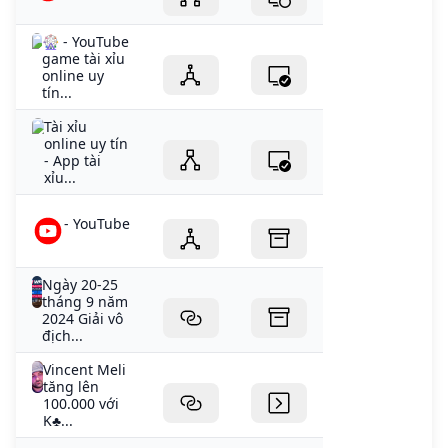
🎡 - YouTube
game tài xỉu
online uy
tín...
Tài xỉu
online uy tín
- App tài
xỉu...
- YouTube
Ngày 20-25
tháng 9 năm
2024 Giải vô
địch...
Vincent Meli
tăng lên
100.000 với
K♣️...