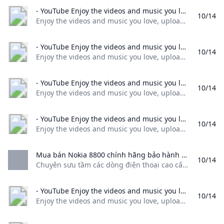
- YouTube Enjoy the videos and music you love upload original content and share it all with friends family and the world on YouTube.
10/14
Enjoy the videos and music you love, upload original content, and share it all with friends, family, and the world on YouTube.
- YouTube Enjoy the videos and music you love upload original content and share it all with friends family and the world on YouTube.
10/14
Enjoy the videos and music you love, upload original content, and share it all with friends, family, and the world on YouTube.
- YouTube Enjoy the videos and music you love upload original content and share it all with friends family and the world on YouTube.
10/14
Enjoy the videos and music you love, upload original content, and share it all with friends, family, and the world on YouTube.
- YouTube Enjoy the videos and music you love upload original content and share it all with friends family and the world on YouTube.
10/14
Enjoy the videos and music you love, upload original content, and share it all with friends, family, and the world on YouTube.
Mua bán Nokia 8800 chính hãng bảo hành 12 tháng Chuyên sưu tầm các dòng điện thoại cao cấp dành cho doanh nhân như Nokia 8800 Vertu Goldvish Mobiado... 100% chính hãng
10/14
Chuyên sưu tầm các dòng điện thoại cao cấp dành cho doanh nhân như Nokia 8800, Vertu, Goldvish Mobiado… 100% chính hãng
- YouTube Enjoy the videos and music you love upload original content and share it all with friends family and the world on YouTube.
10/14
Enjoy the videos and music you love, upload original content, and share it all with friends, family, and the world on YouTube.