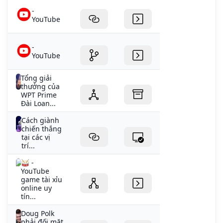
-
YouTube
-
YouTube
Tổng giải
thưởng của
WPT Prime
Đài Loan...
Cách giành
chiến thắng
tại các vị
trí...
🥁 -
YouTube
game tài xỉu
online uy
tín...
Doug Polk
phải đối mặt