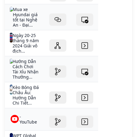
Mua xe
Hyundai giá
tốt tại Nghệ
An - Đại...
Ngày 20-25
tháng 9 năm
2024 Giải vô
địch...
Hướng Dẫn
Cách Chơi
Tài Xỉu Nhận
Thưởng...
Kèo Bóng Đá
Châu Âu:
Hướng Dẫn
Chi Tiết...
-
YouTube
WPT Global