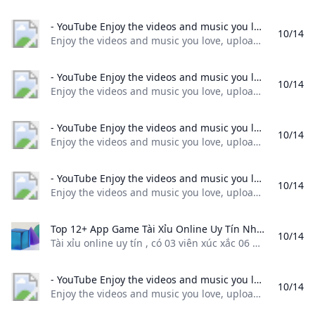
App Tài Xỉu Online: Cách Kiểm Tra Trước Khi Cài Đặt
- YouTube
- YouTube
Cách giành chiến thắng tại trực tuyến Blackjack: Chiến lượ
- YouTube
- YouTube Enjoy the videos and music you love upload original content and share it all with friends family and the world on YouTube.
Chơi bài xì phé trực tuyến trên Android: Hướng dẫn năm
10/14
- YouTube
Game nổ hũ là game gì?
Enjoy the videos and music you love, upload original content, and share it all with friends, family, and the world on YouTube.
game tài xỉu
tài xỉu online
app tài xỉu online
Top 12+ App Game Tài Xỉu Online Uy Tín Nhất - Microso
- YouTube
11 ứng dụng và trò chơi poker hay nhất dành cho Android
- YouTube Enjoy the videos and music you love upload original content and share it all with friends family and the world on YouTube.
- YouTube
10/14
- YouTube
- YouTube
Enjoy the videos and music you love, upload original content, and share it all with friends, family, and the world on YouTube.
Khi nào và tại sao số 0 kép được thêm vào bánh xe roule
Kèo Bóng Đá Châu Âu: Hướng Dẫn Chi Tiết và Cách Đọc Kè
- YouTube
- YouTube
- YouTube
- YouTube
- YouTube Enjoy the videos and music you love upload original content and share it all with friends family and the world on YouTube.
WPT Global Million Hyper PKO Showdown: Chi tiết & Hướ
10/14
Game Online Uy Tín Nhất 2026: Top 16 Sân Chơi Kiếm Tiền 
- YouTube
Enjoy the videos and music you love, upload original content, and share it all with friends, family, and the world on YouTube.
Bạn không thể tải xuống và chơi WPT Poker Global ở các
WPT Global ¥ 110 CN ¥ triệu Chủ nhật Hyper PKO Showdo
- YouTube
Top 18 app tài xỉu online đổi thưởng tiền mặt uy tín 2024
🥁 - YouTube game tài xỉu online uy tín game tài xỉu online 
Top 10+ App Game Tài Xỉu Online Uy Tín Đổi Tiền Thật
- YouTube Enjoy the videos and music you love upload original content and share it all with friends family and the world on YouTube.
🎲 - YouTube game tài xỉu online uy tín game tài xỉu onlin
10/14
- YouTube
Sự trở lại của Shevliakov giành giải thưởng hàng triệu eu
Enjoy the videos and music you love, upload original content, and share it all with friends, family, and the world on YouTube.
- YouTube
Hướng dẫn sự kiện WPT Paris 2024
Giải vô địch thế giới WPT 2024 khai mạc tại Wynn Las Vegas:
Tổng giải thưởng của WPT Prime Đài Loan là bao nhiêu
Top 5 sòng bạc trực tuyến năm 2025: chơi ở đâu và giành c
Khám Phá Trò Chơi Tài Xỉu Online - tài xỉu online uy tín 10nh
Top 12+ App Game Tài Xỉu Online Uy Tín Nhất - Microsoft Community Hub Tài xỉu online uy tín có 03 viên xúc xắc 06 mặt được đánh số chấm từ 1-6 nhà cái sẽ lấy tổng của 03 mặt xúc xắc xuất hiện để ra một con số cuối cùng cho..
10/14
Tài xỉu online uy tín , có 03 viên xúc xắc 06 mặt được đánh số chấm từ 1-6, nhà cái sẽ lấy tổng của 03 mặt xúc xắc xuất hiện để ra một con số cuối cùng
- YouTube Enjoy the videos and music you love upload original content and share it all with friends family and the world on YouTube.
10/14
Enjoy the videos and music you love, upload original content, and share it all with friends, family, and the world on YouTube.