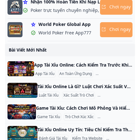
Nhận 100% Hoàn Tiền Khi Nạp Lần Đầu
Tài Xỉu Online Uy Tín: Tiêu Chí Kiểm Tra Thay Vì Tin Quản
- YouTube
Top 10 Game Tài Xỉu Uy Tín 2026 - Thắng Lớn An Toàn
Tài Xỉu Online Uy Tín: Tiêu Chí Kiểm Tra Thay Vì Tin Quản
Chơi ngay
🎡 - YouTube game tài xỉu online uy tín camac game tài xỉ
Poker trực tuyến chuyên nghiệp, giành giải thưởng
Top 7 Game Tài Xỉu Uy Tín 2026 - Thắng Lớn Không Lừa Đ
Nguồn gốc của cái tên Roulette là gì?
- YouTube
- YouTube
Phần thưởng chào mừng mới của WPT Global: lên tới $ 
World Poker Global App
- YouTube
Đủ điều kiện cho sự kiện chính của WPT Global thông qu
- YouTube
Chơi ngay
- YouTube
World Poker Free App777
App Tài Xỉu Online: Cách Kiểm Tra Trước Khi Cài Đặt
WSOP USA Top 8 Câu hỏi thường gặp
Game Bài Là Gì? Khám Phá Thế Giới Trò Chơi Bài Đa Dạng
game tài xỉu
🎲 - YouTube game tài xỉu online uy tín game tài xỉu onlin
game tài xỉu online
Bitstarz không cần tiền thưởng lên tới 5 BTC và 200 vòng
Bài Viết Mới Nhất
Hướng Dẫn Chi Tiết Về Fun88 Đăng Nhập
68 Game Bài Trụ Số Ở Đâu?
Top 12+ App Game Tài Xỉu Online Uy Tín Nhất - Microso
Đối tác toàn cầu của WPT với Câu lạc bộ bài Poker & Sòng
Đủ điều kiện cho sự kiện chính của WPT Global thông qu
game tài xỉu
WPT Global vs GGPoker: Bạn nên chọn nền tảng poker n
App Tài Xỉu Online: Cách Kiểm Tra Trước Khi Cài Đặt App Tài Xỉu Online: Cách Kiểm Tra Trước Khi Cài Đặt Việc tìm kiếm một app tài xỉu online thường đưa người dùng đến hàng loạt trang tải APK, quảng cáo trên mạng xã hội và đường dẫn không rõ nguồn gốc. Không phải ứng dụng nào xuất hiện trên kết quả tìm kiếm cũng an toàn, hợp pháp hoặc phù hợp với nhu cầu của bạn. Trước khi cài đặt, người dùng nên kiểm tra kỹ nguồn phát hành, quyền truy cập và cơ chế hoạt động của ứng dụng.
app tài xỉu online
game tài xỉu online uy tín camac 德州约局吧 we
- YouTube
Mua xe Hyundai giá tốt tại Nghệ An - Đại Lý Hyundai Quả
App Tài Xỉu
An Toàn Ứng Dụng
Bảo Mật Tài Khoản
Mua xe Hyundai giá tốt tại Nghệ An - Đại Lý Hyundai Quả
- YouTube
Texas Holdem Flop có nghĩa là gì?
Tài Xỉu online Tài Xỉu trực tuyến - Game App Tài Xỉu uy tín
Khám Phá Trò Chơi Tài Xỉu Online - tài xỉu online uy tín 1
Sách hướng dẫn giải đấu WPT Playground 2024
Điều khoản tiền thưởng toàn cầu của WPT: Tiền mặt được
Tài Xỉu Online Là Gì? Luật Chơi Xác Suất Và Rủi Ro Tài Xỉu Online Là Gì? Luật Chơi, Xác Suất Và Rủi Ro Tài xỉu online là phiên bản trực tuyến của trò chơi sử dụng ba viên xúc xắc. Người tham gia dự đoán tổng điểm hoặc một dạng kết quả cụ thể trước khi xúc xắc được mở. Luật chi tiết và tỷ lệ trả thưởng có thể khác nhau giữa các phiên bản, vì vậy người chơi cần đọc bảng luật trước mỗi phiên.
Game Online Uy Tín Nhất 2026: Top 16 Sân Chơi Kiếm Tiề
- YouTube
Hướng dẫn sự kiện WPT Paris 2024
Sòng bạc toàn cầu WPT: Một cuộc phiêu lưu đầy thú vị
Doug Polk phải đối mặt với phản ứng dữ dội khi chơi tron
Luật Tài Xỉu
Xác Suất Trò Chơi
Chơi Có Trách Nhiệm
- YouTube
2025 Vụ nổ WSOP! Các định dạng mới + Giải thưởng lớn n
11 ứng dụng và trò chơi poker hay nhất dành cho Androi
- YouTube
- YouTube
Đối tác toàn cầu của WPT với Câu lạc bộ bài Poker & Sòng
Kinh nghiệm chơi game tài xỉu online uy tín TXMD - tài x
Game Tài Xỉu: Cách Chơi Mô Phỏng Và Hiểu Bảng Kết Quả Game Tài Xỉu: Cách Chơi Mô Phỏng Và Hiểu Bảng Kết Quả Game tài xỉu có luật cơ bản đơn giản nhưng thường được bổ sung nhiều bảng thống kê, lựa chọn phụ và hiệu ứng trực quan. Người mới nên bắt đầu bằng chế độ mô phỏng để hiểu cách tính kết quả trước khi cân nhắc bất kỳ hình thức nào liên quan đến tiền thật. Một vòng chơi diễn ra như thế nào?
Texas Holdem Flop có nghĩa là gì?
Hướng Dẫn Chi Tiết Về Fun88 Đăng Nhập
Một số vụ bê bối và tranh cãi nổi tiếng về roulette trong s
Công nghệ đã ảnh hưởng đến trò chơi roulette như thế 
- YouTube
Game Tài Xỉu
Trò Chơi Xúc Xắc
Hướng Dẫn Người Mới
Tài Xỉu Uy Tín: Cách Chọn Nền Tảng An Toàn
Kèo Bóng Đá Châu Âu: Hướng Dẫn Chi Tiết và Cách Đọc 
Chơi game giảm stress: Lựa chọn thông minh cho ngày l
Tài xỉu Sunwin is fundraising for H & H Activity Center
tài xỉu online uy tín
Chơi Game Tài Xỉu Online Uy Tín và Hiệu Quả - nhóm kéo 
Tài Xỉu Online Uy Tín: Tiêu Chí Kiểm Tra Thay Vì Tin Quảng Cáo Tài Xỉu Online Uy Tín: Tiêu Chí Kiểm Tra Thay Vì Tin Quảng Cáo Cụm từ tài xỉu online uy tín xuất hiện trên rất nhiều website, nhưng “uy tín” không phải chứng nhận pháp lý và cũng không thể được xác định chỉ qua giao diện đẹp. Người dùng cần kiểm tra bằng các tiêu chí có thể xác minh, đồng thời hiểu rằng một nền tảng hoạt động ở nước ngoài không mặc nhiên được phép cung cấp dịch vụ tại Việt Nam.
- YouTube
- YouTube
Các quy tắc và lựa chọn cá cược ban đầu cho roulette là g
Đánh Giá Tài Xỉu
Kiểm Tra Website
Phòng Tránh Lừa 