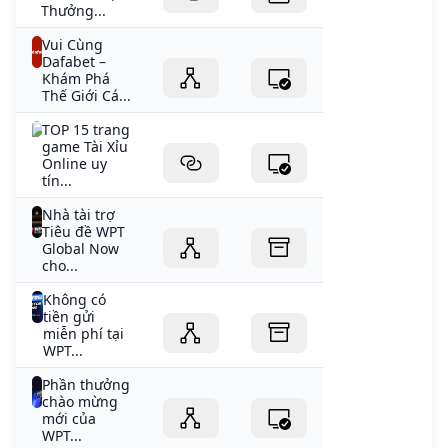
Thưởng...
Vui Cùng
Dafabet –
Khám Phá
Thế Giới Cá...
TOP 15 trang
game Tài Xỉu
Online uy
tín...
Nhà tài trợ
Tiêu đề WPT
Global Now
cho...
Không có
tiền gửi
miễn phí tại
WPT...
Phần thưởng
chào mừng
mới của
WPT...