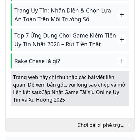
Hướng Dẫn Cách Chơi Tài Xỉu Nhận Thưởng Rủng Rỉnh T
Công ty cổ phần Ứng dụng và chuyển giao công nghệ x
Tùy chọn thanh toán tại EVERYGAME Poker: Giao dịch
68 Game Bài Trụ Số Ở Đâu?
Trang Uy Tín: Nhận Diện & Chọn Lựa
- YouTube
- YouTube
Ai có nhiều vòng tay WSOP nhất?
An Toàn Trên Môi Trường Số
WPT Global: Sự lựa chọn hàng đầu cho người chơi pok
- YouTube
Quy tắc mới cho Thiên đường WSOP: Thiết bị điện tử và
Cách chơi WPT Global trên máy tính của bạn 2024
- YouTube
Tài Xỉu online Tài Xỉu trực tuyến - Game App Tài Xỉu uy t
Top 7 Ứng Dụng Chơi Game Kiếm Tiền
🎡 - YouTube game tài xỉu online uy tín camac game tài 
Uy Tín Nhất 2026 – Rút Tiền Thật
Luật Chơi Poker Online tại DA88
Rake Chase là gì?
tài xỉu online
Trang web này chỉ thu thập các bài viết liên
Top 5 Nhà Cái Uy Tín Nhất Việt Nam 2024
quan. Để xem bản gốc, vui lòng sao chép và mở
- YouTube
liên kết sau:
Cập Nhật Game Tài Xỉu Online Uy
- YouTube
Tín Và Xu Hướng 2025
Tài Xỉu Online Uy Tín: Tiêu Chí Kiểm Tra Thay Vì Tin Qu
app tài xỉu online
- YouTube
Top 5 Nhà Cái Uy Tín Nhất Việt Nam 2024
Giải vô địch tiền thưởng vàng: Cú sút hàng tuần của b
Poker toàn cầu có phải là tiền thật không?
Chơi bài xì phé trực
- YouTube
- YouTube
tuyến trên Android:
- YouTube
- YouTube
Hướng dẫn năm