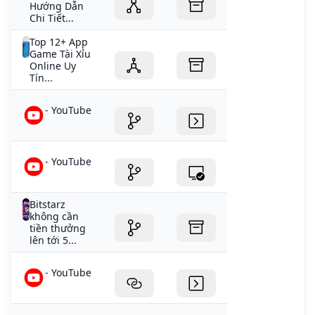
Hướng Dẫn
Chi Tiết...
Top 12+ App
Game Tài Xỉu
Online Uy
Tín...
- YouTube
- YouTube
Bitstarz
không cần
tiền thưởng
lên tới 5...
- YouTube