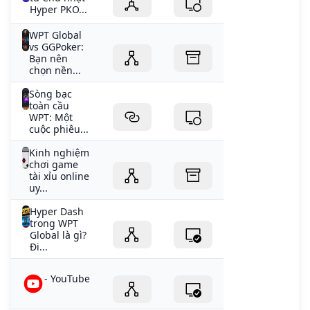
Hyper PKO...
WPT Global
vs GGPoker:
Bạn nên
chọn nền...
Sòng bạc
toàn cầu
WPT: Một
cuộc phiêu...
Kinh nghiệm
chơi game
tài xỉu online
uy...
Hyper Dash
trong WPT
Global là gì?
Đi...
- YouTube