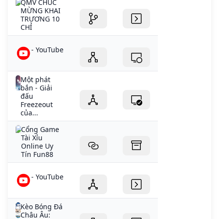
QMV CHÚC
MỪNG KHAI
TRƯƠNG 10
CHỈ
- YouTube
Một phát
bắn - Giải
đấu
Freezeout
của...
Cổng Game
Tài Xỉu
Online Uy
Tín Fun88
- YouTube
Kèo Bóng Đá
Châu Âu: