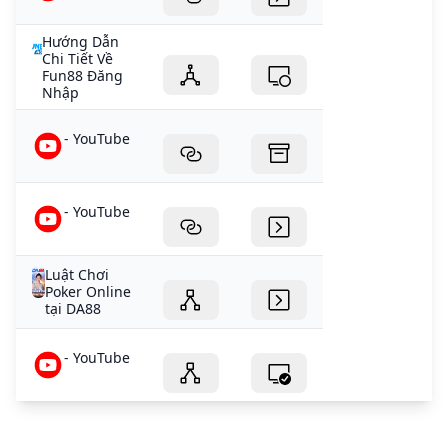
Hướng Dẫn
Chi Tiết Về
Fun88 Đăng
Nhập
- YouTube
- YouTube
Luật Chơi
Poker Online
tại DA88
- YouTube
tài xỉu online
game tài xỉu online
game tài xỉu
WPT Global Million Hyper PKO Showdown: Chi tiết & Hướ