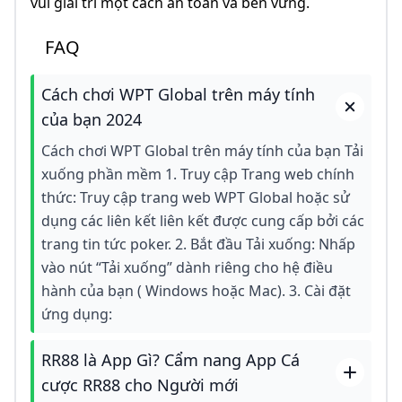
vui giải trí một cách an toàn và bền vững.
game tài xỉu
tài xỉu online
FAQ
tranphunt
- YouTube
Game Nổ Hũ Là Gì?
Cách giành chiến thắng tại trực tuyến Blackjack: Chiế
app tài xỉu online
Cách chơi WPT Global trên máy tính
Đánh Tài Xỉu Trên Mạng Bị Phạt Như Thế Nào? Mức Phạ
Bạn không thể tải xuống và chơi WPT Poker Global ở c
- YouTube
của bạn 2024
Nguồn gốc của cái tên Roulette là gì?
- YouTube
Cory Zeidman nhận tội về kế hoạch gian lận cá cược th
Đánh bạc online được hiểu như thế nào? Người tham gi
Trò chơi roulette lần đầu tiên được chơi ở đâu và khi n
- YouTube
Cách chơi WPT Global trên máy tính của bạn Tải
Cory Zeidman nhận tội về kế hoạch gian lận cá cược th
WSOP USA Top 8 Câu hỏi thường gặp
- YouTube
xuống phần mềm 1. Truy cập Trang web chính
Cách tải xuống đăng ký và Master WPT Global: 2025 Gu
- YouTube
Khi nào và tại sao số 0 kép được thêm vào bánh xe rou
thức: Truy cập trang web WPT Global hoặc sử
Sự ra đời của sòng bạc trực tuyến đã tác động đến trò
Bitstarz không cần tiền thưởng lên tới 5 BTC và 200 v
tranphunt
dụng các liên kết liên kết được cung cấp bởi các
Game đánh bài rút tiền uy tín
- YouTube
- YouTube
trang tin tức poker. 2. Bắt đầu Tải xuống: Nhấp
- YouTube
Cách tải xuống WPTGO và bắt đầu
- YouTube
vào nút “Tải xuống” dành riêng cho hệ điều
game tài xỉu online
game tài xỉu
Các quy tắc và lựa chọn cá cược ban đầu cho roulette là
hành của bạn ( Windows hoặc Mac). 3. Cài đặt
Trò chơi roulette lần đầu tiên được chơi ở đâu và khi n
- YouTube
Casino Trực Tuyến Uy Tín Nhất 2026: Top 10 Nhà Cái 
ứng dụng:
Cách Tính Điểm Tài Xỉu Chuẩn Xác 2026 - Người Mới読 C
Martin Tsvetanov giành chiến thắng trong sự kiện chín
app tài xỉu online
Lễ hội mùa xuân toàn cầu WPT: 7.000.000 đô la giải 
- YouTube
- YouTube
Martin Tsvetanov giành chiến thắng trong sự kiện chín
Nhà tài trợ Tiêu đề WPT Global Now cho Triton Poker S
RR88 là App Gì? Cẩm nang App Cá
QMV CHÚC MỪNG KHAI TRƯƠNG 10 CHỈ
- YouTube
Tài Xỉu Online Là Gì? Luật Chơi Xác Suất Và Rủi Ro
cược RR88 cho Người mới
WPT Global có ứng dụng di động không?
Cách tải xuống đăng ký và Master WPT Global: 2025 Gu
Hyper Dash trong WPT Global là gì? Đi sâu vào hành đ