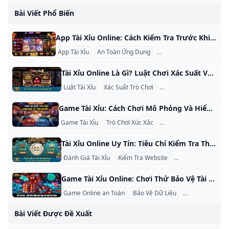
Doug Polk phải đối mặt với phản ứng dữ dội khi chơi tron
- YouTube
app tài xỉu online
tài xỉu online
app tài xỉu online
Bài Viết Phổ Biến
Những quốc gia nào có thể chơi WPTGlobal vào năm 202
- YouTube
- YouTube
Top 1 Game Thế Giới Là Gì? Cập Nhật 2026
- YouTube
- YouTube
- YouTube
- YouTube
Game Nổ Hũ Là Gì?
game tài xỉu
68 Game Bài Trụ Số Ở Đâu?
App Tài Xỉu Online: Cách Kiểm Tra Trước Khi Cài Đặt App Tài Xỉu Online: Cách Kiểm Tra Trước Khi Cài Đặt Việc tìm kiếm một app tài xỉu online thường đưa người dùng đến hàng loạt trang tải APK, quảng cáo trên mạng xã hội và đường dẫn không rõ nguồn gốc. Không phải ứng dụng nào xuất hiện trên kết quả tìm kiếm cũng an toàn, hợp pháp hoặc phù hợp với nhu cầu của bạn. Trước khi cài đặt, người dùng nên kiểm tra kỹ nguồn phát hành, quyền truy cập và cơ chế hoạt động của ứng dụng.
Tải Game PC Miễn Phí Ở Đâu? 5+ Địa Chỉ Uy Tín 2026
Giải vô địch tiền thưởng vàng: Cú sút hàng tuần của bạn
Công ty cổ phần Ứng dụng và chuyển giao công nghệ xây
WPT Global vs GGPoker: Bạn nên chọn nền tảng poker n
Một số vụ bê bối và tranh cãi nổi tiếng về roulette trong s
- YouTube
App Tài Xỉu
An Toàn Ứng Dụng
Bảo Mật Tài Khoản
- YouTube
- YouTube
Làm cho Phil Ivey cười có thể biến thành một ngày trả lươ
Các giải đấu hàng ngày từ WPT Global
Cách tải xuống WPTGO và bắt đầu
game tài xỉu online uy tín camac 德州约局吧 we
Đủ điều kiện tham quan Red Dragon Poker Tour Jeju 2025
Ứng dụng sòng bạc trực tuyến hàng đầu năm 2025
Sun Win Máy Chủ ở Đâu? Tóm Tắt Vắn Gọn & Đáng Tin Cậ
Steam Community Market :: Listings for game tà
- YouTube
Các giải đấu hàng ngày từ WPT Global
Tài Xỉu Online Là Gì? Luật Chơi Xác Suất Và Rủi Ro Tài Xỉu Online Là Gì? Luật Chơi, Xác Suất Và Rủi Ro Tài xỉu online là phiên bản trực tuyến của trò chơi sử dụng ba viên xúc xắc. Người tham gia dự đoán tổng điểm hoặc một dạng kết quả cụ thể trước khi xúc xắc được mở. Luật chi tiết và tỷ lệ trả thưởng có thể khác nhau giữa các phiên bản, vì vậy người chơi cần đọc bảng luật trước mỗi phiên.
Nhà tài trợ Tiêu đề WPT Global Now cho Triton Poker Sup
- YouTube
- YouTube
Mua xe Hyundai giá tốt tại Nghệ An - Đại Lý Hyundai Quả
Sòng bạc trực tuyến đáng tin cậy nhất: WPT Global
Luật Tài Xỉu
Xác Suất Trò Chơi
Chơi Có Trách Nhiệm
Tài Xỉu online Tài Xỉu trực tuyến - Game App Tài Xỉu uy tín
- YouTube
Bạn không thể tải xuống và chơi WPT Poker Global ở các
TOP 15 trang game Tài Xỉu Online uy tín nhất tại Việt Na
Đối tác toàn cầu của WPT với Câu lạc bộ bài Poker & Sòng
- YouTube
- YouTube
Top 12+ App Game Tài Xỉu Online Uy Tín Nhất - Microso
- YouTube
Game Tài Xỉu: Cách Chơi Mô Phỏng Và Hiểu Bảng Kết Quả Game Tài Xỉu: Cách Chơi Mô Phỏng Và Hiểu Bảng Kết Quả Game tài xỉu có luật cơ bản đơn giản nhưng thường được bổ sung nhiều bảng thống kê, lựa chọn phụ và hiệu ứng trực quan. Người mới nên bắt đầu bằng chế độ mô phỏng để hiểu cách tính kết quả trước khi cân nhắc bất kỳ hình thức nào liên quan đến tiền thật. Một vòng chơi diễn ra như thế nào?
- YouTube
Không có tiền gửi miễn phí tại WPT Global - chơi mà khôn
- YouTube
Bitstarz không cần tiền thưởng lên tới 5 BTC và 200 vòng
Game Tài Xỉu
Trò Chơi Xúc Xắc
Hướng Dẫn Người Mới
Sử dụng đô la hộ chiếu toàn cầu WPT để vào các sự kiện 
Phil Ivey tổ chức trò chơi gặp gỡ lễ hội tại Wynn Las Veg
Chơi game giảm stress: Lựa chọn thông minh cho ngày l
Giải vô địch tiền thưởng vàng: Cú sút hàng tuần của bạn
app tài xỉu online
game tài xỉu
Martin Tsvetanov giành chiến thắng trong sự kiện chính 
Tài Xỉu Online Uy Tín: Tiêu Chí Kiểm Tra Thay Vì Tin Quảng Cáo Tài Xỉu Online Uy Tín: Tiêu Chí Kiểm Tra Thay Vì Tin Quảng Cáo Cụm từ tài xỉu online uy tín xuất hiện trên rất nhiều website, nhưng “uy tín” không phải chứng nhận pháp lý và cũng không thể được xác định chỉ qua giao diện đẹp. Người dùng cần kiểm tra bằng các tiêu chí có thể xác minh, đồng thời hiểu rằng một nền tảng hoạt động ở nước ngoài không mặc nhiên được phép cung cấp dịch vụ tại Việt Nam.
tài xỉu online
Trò chơi roulette lần đầu tiên được chơi ở đâu và khi nào
- YouTube
Game đánh bài rút tiền uy tín
Bitstarz không cần tiền thưởng lên tới 5 BTC và 200 vòng
Đánh Giá Tài Xỉu
Kiểm Tra Website
Phòng Tránh Lừa 
Cuộc thi Discord nóng lên: Hãy tham gia hành động!
Cách Tính Điểm Tài Xỉu Chuẩn Xác 2026 - Người Mới読 Cần
game tài xỉu online
Mẹo mới toàn cầu của WPT: Xem trước cá cược tuần 6 c
Game Tài Xỉu Online: Chơi Thử Bảo Vệ Tài Khoản Và Tránh App Giả Game Tài Xỉu Online: Chơi Thử, Bảo Vệ Tài Khoản Và Tránh App Giả Khi tìm kiếm game tài xỉu online, người dùng có thể gặp cả trò chơi mô phỏng, ứng dụng có giao dịch tiền thật và những tệp cài đặt giả mạo. Việc phân loại đúng ngay từ đầu giúp hạn chế nguy cơ mất dữ liệu, mất tiền hoặc truy cập nhầm dịch vụ không phù hợp với pháp luật địa phương.
Một phát bắn - Giải đấu Freezeout của WPT Global
- YouTube
Giải vô địch tiền thưởng vàng: Cú sút hàng tuần của bạn
- YouTube
Game Online Uy Tín Nhất 2026: Top 16 Sân Chơi Kiếm Tiề
Cập nhật game tài xỉu online uy tín và xu hướng 2025
Top 5 Nhà Cái Uy Tín Nhất Việt Nam 2024
Game đánh bài rút tiền uy tín
Game Online an Toàn
Bảo Vệ Dữ Liệu
Nhận Biết App 
Luật Chơi Poker Online tại DA88
Bạn có thể chơi WPT Global ở đâu? Các quốc gia được hỗ 
Ngày 20-25 tháng 9 năm 2024 Giải vô địch WPT Úc
Các giải đấu hàng ngày từ WPT Global
game tài xỉu
game tài xỉu
Bài Viết Được Đề Xuất
Hướng Dẫn Cách Chơi Tài Xỉu Nhận Thưởng Rủng Rỉnh Tại
Kèo Bóng Đá Châu Âu: Hướng Dẫn Chi Tiết và Cách Đọc 
68 Game Bài Trụ Số Ở Đâu?
Game Online Uy Tín Nhất 2026: Top 16 Sân Chơi Kiếm Tiề
- YouTube
Máy đánh bạc trả tiền thật mà không cần đặt cọc Chơi mi