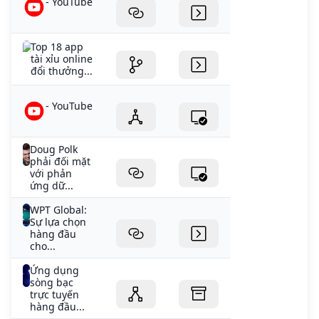
- YouTube
Top 18 app
tài xỉu online
đổi thưởng...
- YouTube
Doug Polk
phải đối mặt
với phản
ứng dữ...
WPT Global:
Sự lựa chọn
hàng đầu
cho...
Ứng dụng
sòng bạc
trực tuyến
hàng đầu...