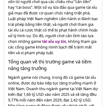
vốn từ người chơi qua các chiêu như “cân tiền”
hay “cài boss”. Một số vụ lừa đảo qua game tài xỉu
giả mạo đã được cơ quan chức năng triệt phá.
Luật pháp Việt Nam nghiêm cấm hành vi đánh bạc
trái phép bằng tiền thật, và người chơi tham gia
tài xỉu cá cược thật có thể bị phạt hành chính hoặc
xử lý hình sự. Do đó, người chơi cần tỉnh táo lựa
chọn những game
tài xỉu uy tín
, không tham gia
các cổng game không minh bạch để tránh mất
tiền và vi phạm pháp luật.
Tổng quan về thị trường game và tiềm
năng tăng trưởng
Ngành game nói chung, trong đó có game tài xỉu
online, được dự báo tiếp tục tăng trưởng mạnh ở
Việt Nam. Doanh thu ngành game tại Việt Nam dự
kiến đạt 1,66 tỷ USD vào năm 2025 và sẽ tăng đều
9,77% mỗi năm đến năm 2029, đạt 2,42 tỷ USD.
Nền tảng game di động được yêu thích nhất, với