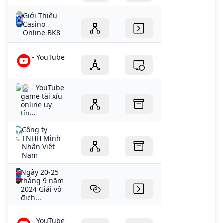
Giới Thiệu
Casino
Online BK8
- YouTube
🎡 - YouTube
game tài xỉu
online uy
tín...
Công ty
TNHH Minh
Nhân Việt
Nam
Ngày 20-25
tháng 9 năm
2024 Giải vô
địch...
- YouTube