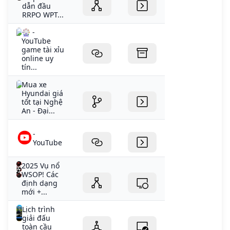
dẫn đầu
RRPO WPT...
🎡 -
YouTube
game tài xỉu
online uy
tín...
Mua xe
Hyundai giá
tốt tại Nghệ
An - Đại...
-
YouTube
2025 Vụ nổ
WSOP! Các
định dạng
mới +...
Lịch trình
giải đấu
toàn cầu