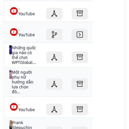
-
YouTube
-
YouTube
Những quốc
gia nào có
thể chơi
WPTGlobal...
Một người
phụ nữ
hướng dẫn
lựa chọn
đồ...
-
YouTube
Frank
Stepuchin