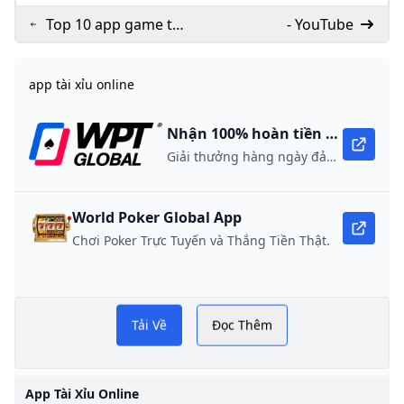
TOP 15 trang game Tài Xỉu Online uy tín nhất tại Việt 
Top trang web game online hay nhất 2026
Hướng dẫn sự kiện WPT Paris 2024
Top 10 app game tài
- YouTube
- YouTube
Nhà tài trợ Tiêu đề WPT Global Now cho Triton Poker S
xỉu online uy tín nhất
- YouTube
Các giải đấu hàng ngày từ WPT Global
việt nam
app tài xỉu online
WPT Global có ứng dụng di động không?
app tài xỉu online
Hướng Dẫn Cách Chơi Tài Xỉu Nhận Thưởng Rủng Rỉnh T
Đủ điều kiện tham quan Red Dragon Poker Tour Jeju 2025
- YouTube
Top 10 app game tài xỉu online uy tín nhất việt nam
Sòng bạc tiền thưởng hàng đầu không có tiền gửi vào nă
Ngày 20-25 tháng 9 năm 2024 Giải vô địch WPT Úc
- YouTube
Game Tài Xỉu Online: Chơi Thử Bảo Vệ Tài Khoản Và Trán
Nhận 100% hoàn tiền khi nạp lần đầu
game tài xỉu online
Cách giành chiến thắng tại trực tuyến Blackjack: Chiế
Phil Ivey tổ chức trò chơi gặp gỡ lễ hội tại Wynn Las Veg
Giải thưởng hàng ngày đảm bảo 10,000 USD
Các giải đấu hàng ngày từ WPT Global
Chán Quá Nên Chơi Game Gì? Top Tựa Thư Giãn Nông T
Tổng giải thưởng của WPT Prime Đài Loan là bao nhiêu
Sử dụng mã tiền thưởng WPT777 để yêu cầu ưu đãi đặc
- YouTube
Steam Community Market :: Listings for game tà
- YouTube
World Poker Global App
tài xỉu online
Một người phụ nữ hướng dẫn lựa chọn đồ chơi tình dục
Đánh giá về Everygame Poker: Hướng dẫn chơi Poker t
Công ty cổ phần Ứng dụng và chuyển giao công nghệ x
Các quy tắc và lựa chọn cá cược ban đầu cho roulette là g
Chơi Poker Trực Tuyến và Thắng Tiền Thật.
Martin Tsvetanov giành chiến thắng trong sự kiện chín
- YouTube
Công ty cổ phần Ứng dụng và chuyển giao công nghệ xây
- YouTube
Một phát bắn - Giải đấu Freezeout của WPT Global
Trang Uy Tín: Nhận Diện & Chọn Lựa An Toàn Trên Môi T
- YouTube
- YouTube
app tài xỉu online
PLAY
tài xỉu online
tài xỉu online
- YouTube
Tải Về
Đọc Thêm
Hướng Dẫn Chi Tiết Về Fun88 Đăng Nhập
Đánh Tài Xỉu Trên Mạng Bị Phạt Như Thế Nào? Mức Phạt 
Đủ điều kiện tham quan Red Dragon Poker Tour Jeju 2025
Chơi Game Tài Xỉu Online Uy Tín và Hiệu Quả - nhóm ké
NOW
- YouTube
Top 10 Game Tài Xỉu Uy Tín 2026 - Thắng Lớn An Toàn
Tiêu đề EPT củng cố danh tiếng của Stephen Song như 
App Tài Xỉu Online: Cách Kiểm Tra Trước Khi Cài Đặt
Hyper Dash trong WPT Global là gì? Đi sâu vào hành đ
GAME TÀI XỈU ONLINE
Giải vô địch thế giới WPT 2024 khai mạc tại Wynn Las Vega
Trang Ghi Lô Đề Uy Tín 2026: Top 5 Nhà Cái Đáng Tin Cậy
game tài xỉu
Sun Win Máy Chủ ở Đâu? Tóm Tắt Vắn Gọn & Đáng Tin
- YouTube
- YouTube
App Tài Xỉu Online