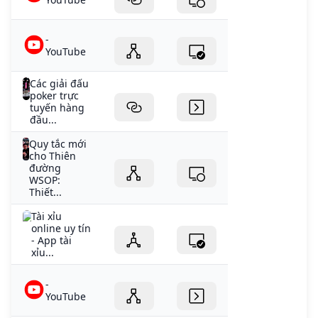
-
YouTube
Các giải đấu
poker trực
tuyến hàng
đầu...
Quy tắc mới
cho Thiên
đường
WSOP:
Thiết...
Tài xỉu
online uy tín
- App tài
xỉu...
-
YouTube