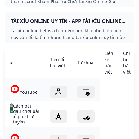
thành công! Khám Phá Trò Chơi Tài Xỉu Online Giới
Thiệu Về Trò Chơi Tài Xỉu OnlineTrò chơi tài xỉu online là
một trong những trò chơi cá cược phổ biến nhất
TÀI XỈU ONLINE UY TÍN - APP TÀI XỈU ONLINE
hiệnnay. Tuy nhiên chiến thuật này khôngđảm bảo
KIẾM TIỀN
thắng lợi và cần người
Tài xỉu online betasia.top kiếm tiền khá phổ biến hiện
nay vấn đề là tìm những trang tài xỉu online uy tín nào
để yên tâm tham gia.
tài xỉu online uy tín
Liên
Chi
Lễ hội mùa xuân toàn cầu WPT: 7.000.000 đô la giải thư
Tiêu đề
kết
tiết
#
Từ khóa
bài viết
bài
bài
Máy đánh bạc trả tiền thật mà không cần đặt cọc Chơi mi
viết
viết
Cuộc đua gay cấn dành cho Cầu thủ xuất sắc nhất WPT m
Các giải đấu poker trực tuyến hàng đầu để xem và chơi 
-
RR88 là App Gì? Cẩm nang App Cá cược RR88 cho Người 
YouTube
Hướng Dẫn Chi Tiết Về Fun88 Đăng Nhập
Roulette đóng vai trò gì trong văn hóa đại chúng chẳng
Cách bắt
Hướng dẫn sự kiện WPT Paris 2024
đầu chơi bài
xì phé trực
Cách chơi WPT Global trên máy tính của bạn 2024
tuyến...
Ngôi sao đang lên của Brazil gây sốc cho tất cả mọi ngư
app tài xỉu online
-