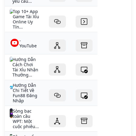
yêu cầu...
Top 10+ App
Game Tài Xỉu
Online Uy
Tín...
-
YouTube
Hướng Dẫn
Cách Chơi
Tài Xỉu Nhận
Thưởng...
Hướng Dẫn
Chi Tiết Về
Fun88 Đăng
Nhập
Sòng bạc
toàn cầu
WPT: Một
cuộc phiêu...