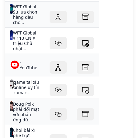
WPT Global:
Sự lựa chọn
hàng đầu
cho...
WPT Global
¥ 110 CN ¥
triệu Chủ
nhật...
-
YouTube
game tài xỉu
online uy tín
camac...
Doug Polk
phải đối mặt
với phản
ứng dữ...
Chơi bài xì
phé trực