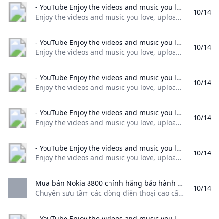
- YouTube Enjoy the videos and music you love upload original content and share it all with friends family and the world on YouTube.
10/14
Enjoy the videos and music you love, upload original content, and share it all with friends, family, and the world on YouTube.
- YouTube Enjoy the videos and music you love upload original content and share it all with friends family and the world on YouTube.
10/14
Enjoy the videos and music you love, upload original content, and share it all with friends, family, and the world on YouTube.
- YouTube Enjoy the videos and music you love upload original content and share it all with friends family and the world on YouTube.
10/14
Enjoy the videos and music you love, upload original content, and share it all with friends, family, and the world on YouTube.
- YouTube Enjoy the videos and music you love upload original content and share it all with friends family and the world on YouTube.
10/14
Enjoy the videos and music you love, upload original content, and share it all with friends, family, and the world on YouTube.
- YouTube Enjoy the videos and music you love upload original content and share it all with friends family and the world on YouTube.
10/14
Enjoy the videos and music you love, upload original content, and share it all with friends, family, and the world on YouTube.
Mua bán Nokia 8800 chính hãng bảo hành 12 tháng Chuyên sưu tầm các dòng điện thoại cao cấp dành cho doanh nhân như Nokia 8800 Vertu Goldvish Mobiado... 100% chính hãng
10/14
Chuyên sưu tầm các dòng điện thoại cao cấp dành cho doanh nhân như Nokia 8800, Vertu, Goldvish Mobiado… 100% chính hãng
- YouTube Enjoy the videos and music you love upload original content and share it all with friends family and the world on YouTube.