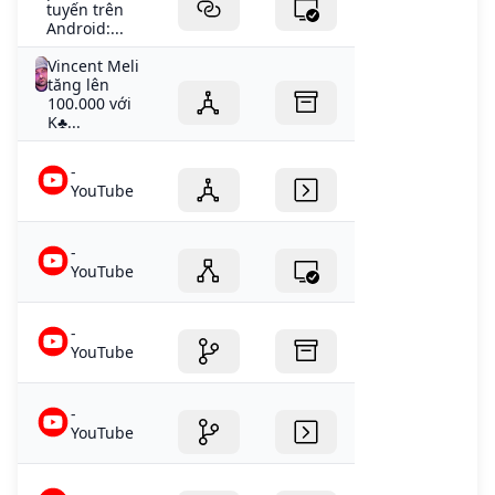
tuyến trên
Android:...
Vincent Meli
tăng lên
100.000 với
K♣️...
-
YouTube
-
YouTube
-
YouTube
-
YouTube
-