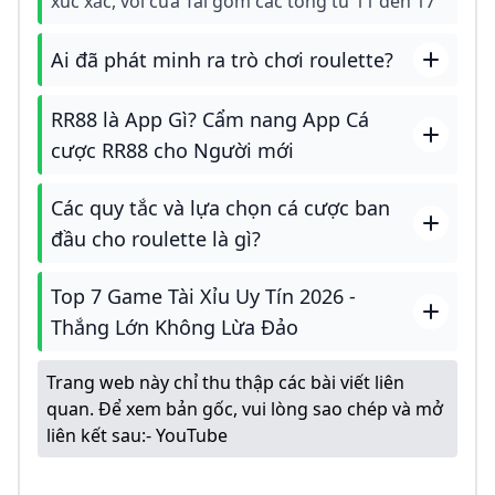
xúc xắc, với cửa Tài gồm các tổng từ 11 đến 17
- YouTube
game tài xỉu online
- YouTube
- YouTube
- YouTube
Ngôi sao đang lên của Brazil gây sốc cho tất cả mọi n
game tài xỉu online uy tín camac 德州约局吧 w
Là poker trực tuyến được gian lận?
- YouTube
Ai có nhiều vòng tay WSOP nhất?
Ai đã phát minh ra trò chơi roulette?
Game Tài Xỉu Online: Chơi Thử Bảo Vệ Tài Khoản Và Tr
Hướng Dẫn Chi Tiết Về Fun88 Đăng Nhập
Công ty TNHH Minh Nhân Việt Nam
Tổng giải thưởng của WPT Prime Đài Loan là bao nhiê
Giải vô địch WPT Prime trở lại với Jereld Sam Shining
- YouTube
Cách bắt đầu chơi bài xì phé trực tuyến vào năm 2025
WPT Australia Returns: Thời điểm quan trọng của poker
- YouTube
RR88 là App Gì? Cẩm nang App Cá
game tài xỉu
tài xỉu online uy tín
Hướng dẫn rút tiền toàn cầu của WPT: Tiền mặt được t
Kinh nghiệm chơi game tài xỉu online uy tín TXMD - tài
Công nghệ đã ảnh hưởng đến trò chơi roulette như th
Hướng dẫn sự kiện WPT Paris 2024
cược RR88 cho Người mới
- YouTube
Tổng giải thưởng của WPT Prime Đài Loan là bao nhiê
Không có tiền gửi miễn phí tại WPT Global - chơi mà kh
- YouTube
game tài xỉu online
Chán Quá Nên Chơi Game Gì? Top Tựa Thư Giãn Nông T
Công ty cổ phần Ứng dụng và chuyển giao công nghệ x
Mẹo mới toàn cầu của WPT: Xem trước cá cược tuần 6
Các quy tắc và lựa chọn cá cược ban
Top game hay nhất hiện nay 2026
- YouTube
- YouTube
- YouTube
Tương lai của trò chơi roulette là gì?
đầu cho roulette là gì?
Làm cho Phil Ivey cười có thể biến thành một ngày trả l
Cách đủ điều kiện tham gia các sự kiện trực tuyến củ
Roulette đóng vai trò gì trong văn hóa đại chúng chẳ
Hướng dẫn sự kiện WPT Paris 2024
- YouTube
- YouTube
Các giải đấu poker trực tuyến hàng đầu để xem và chơ
Quảng cáo mới nhất của WPT Global: vé cho một số ti
Top 7 Game Tài Xỉu Uy Tín 2026 -
Sự trở lại của Shevliakov giành giải thưởng hàng triệ
Tương lai của trò chơi roulette là gì?
Paulius Plausinaitis thắng GGMmillion$ SHR với số tiề
Thắng Lớn Không Lừa Đảo
Cách tải xuống đăng ký và Master WPT Global: 2025 Gu
Tài Xỉu Online Là Gì? Luật Chơi Xác Suất Và Rủi Ro
- YouTube
Quy tắc mới cho Thiên đường WSOP: Thiết bị điện tử và
Là poker trực tuyến được gian lận?
Điều khoản tiền thưởng toàn cầu của WPT: Tiền mặt đ
tài xỉu online
Trang web này chỉ thu thập các bài viết liên
Mua xe Hyundai giá tốt tại Nghệ An - Đại Lý Hyundai 
- YouTube
Là poker trực tuyến được gian lận?
- YouTube
quan. Để xem bản gốc, vui lòng sao chép và mở
Tài Xỉu Uy Tín: Cách Chọn Nền Tảng An Toàn
- YouTube
liên kết sau:
- YouTube
WPT Global ¥ 110 CN ¥ triệu Chủ nhật Hyper PKO Sh
Giải vô địch thế giới WPT 2024 khai mạc tại Wynn Las Ve
tài xỉu online
Cách chơi WPT Global trên máy tính của bạn 2024