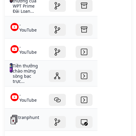
thưởng của
WPT Prime
Đài Loan...
-
YouTube
-
YouTube
Tiền thưởng
chào mừng
sòng bạc
trực...
-
YouTube
tranphunt