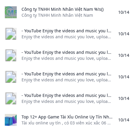
Công ty TNHH Minh Nhân Việt Nam %!s()
10/14
Công ty TNHH Minh Nhân Việt Nam
- YouTube Enjoy the videos and music you love upload original content and share it all with friends family and the world on YouTube.
10/14
Enjoy the videos and music you love, upload original content, and share it all with friends, family, and the world on YouTube.
- YouTube Enjoy the videos and music you love upload original content and share it all with friends family and the world on YouTube.
10/14
Enjoy the videos and music you love, upload original content, and share it all with friends, family, and the world on YouTube.
- YouTube Enjoy the videos and music you love upload original content and share it all with friends family and the world on YouTube.
10/14
Enjoy the videos and music you love, upload original content, and share it all with friends, family, and the world on YouTube.
- YouTube Enjoy the videos and music you love upload original content and share it all with friends family and the world on YouTube.
10/14
Enjoy the videos and music you love, upload original content, and share it all with friends, family, and the world on YouTube.
Top 12+ App Game Tài Xỉu Online Uy Tín Nhất - Microsoft Community Hub Tài xỉu online uy tín có 03 viên xúc xắc 06 mặt được đánh số chấm từ 1-6 nhà cái sẽ lấy tổng của 03 mặt xúc xắc xuất hiện để ra một con số cuối cùng cho..
10/14
Tài xỉu online uy tín , có 03 viên xúc xắc 06 mặt được đánh số chấm từ 1-6, nhà cái sẽ lấy tổng của 03 mặt xúc xắc xuất hiện để ra một con số cuối cùng