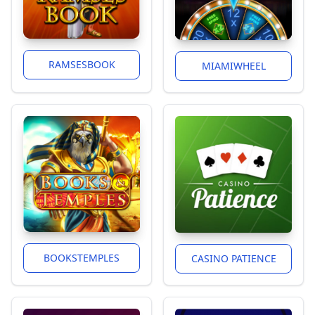
RAMSESBOOK
MIAMIWHEEL
BOOKSTEMPLES
CASINO PATIENCE