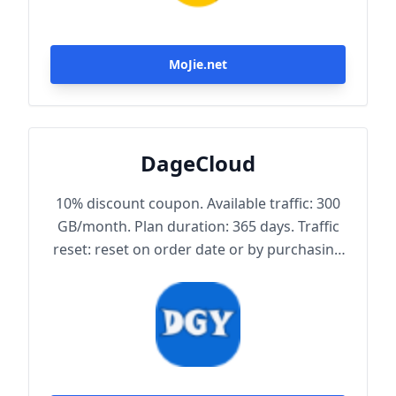
MoJie.net
DageCloud
10% discount coupon. Available traffic: 300
GB/month. Plan duration: 365 days. Traffic
reset: reset on order date or by purchasing
traffic package. Maximum achievable
bandwidth: 1000 Mbps. Node protocol:
Trojan.