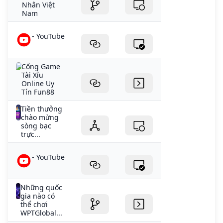
Nhân Việt
Nam
- YouTube
Cổng Game
Tài Xỉu
Online Uy
Tín Fun88
Tiền thưởng
chào mừng
sòng bạc
trực...
- YouTube
Những quốc
gia nào có
thể chơi
WPTGlobal...