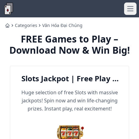
Ope
Categories
Văn Hóa Đại Chúng
Home
FREE Games to Play –
Download Now & Win Big!
Slots Jackpot | Free Play &
Win Big
Huge selection of free Slots with massive
jackpots! Spin now and win life-changing
prizes. Instant play, real excitement!