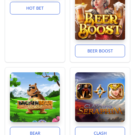
app tài xỉu online
Là poker trực tuyến được gian lận?
- YouTube
Chơi Tiến Lên Miền Nam Offline: Hướng Dẫn Tải Game và
Cách bắt đầu chơi bài xì phé trực tuyến vào năm 2025: 
- YouTube
- YouTube
Sử dụng mã tiền thưởng WPT777 để yêu cầu ưu đãi đặc bi
- YouTube
James Obst giành chức vô địch WPT Australia và giành đư
Phil Ivey tổ chức trò chơi gặp gỡ lễ hội tại Wynn Las Veg
- YouTube
Tài Xỉu Online Là Gì? Luật Chơi Xác Suất Và Rủi Ro
James Obst giành chức vô địch WPT Australia và giành đư
tranphunt
Rake Chase là gì?
Khám Phá Trò Chơi Tài Xỉu Online - tài xỉu online uy tín 1
Sun Win Máy Chủ ở Đâu? Tóm Tắt Vắn Gọn & Đáng Tin Cậ
- YouTube
- YouTube
Đủ điều kiện cho sự kiện chính của WPT Global thông qu
Top 12+ App Game Tài Xỉu Online Uy Tín Nhất - Microso
- YouTube
Tôi có thể chơi GGPoker ở Mỹ không?
Cổng Game Tài Xỉu Online Uy Tín Fun88
- YouTube
- YouTube
22bet – Trải Nghiệm Cá Cược Trực Tuyến Đẳng Cấp
Cách giành chiến thắng tại trực tuyến Blackjack: Chiến 
- YouTube
Mua xe Hyundai giá tốt tại Nghệ An - Đại Lý Hyundai Quả
- YouTube
- YouTube
Sử dụng mã tiền thưởng WPT777 để yêu cầu ưu đãi đặc bi
- YouTube
- YouTube
Cuộc thi Discord nóng lên: Hãy tham gia hành động!
Game nổ hũ là game gì?
- YouTube
HOT BET
- YouTube
68 Game Bài Trụ Số Ở Đâu?
Kèo Bóng Đá Châu Âu: Hướng Dẫn Chi Tiết và Cách Đọc 
Giải vô địch WPT Prime trở lại với Jereld Sam Shining
Hướng dẫn rút tiền toàn cầu của WPT: Tiền mặt được thự
Kèo Bóng Đá Châu Âu: Hướng Dẫn Chi Tiết và Cách Đọc 
- YouTube
- YouTube
WPT Global từ Chủ nhật Hyper PKO Showdown: Mua thấp
Ứng dụng sòng bạc trực tuyến hàng đầu năm 2025
- YouTube
Giới Thiệu Casino Online Vip79
Cách giành chiến thắng tại các vị trí trực tuyến vào năm 
- YouTube
- YouTube
Martin Tsvetanov giành chiến thắng trong sự kiện chính 
- YouTube
WPT Australia Returns: Thời điểm quan trọng của poker t
Công ty cổ phần Ứng dụng và chuyển giao công nghệ xây
- YouTube
- YouTube
WSOP USA Top 8 Câu hỏi thường gặp
Chơi bài xì phé trực tuyến trên Android: Hướng dẫn năm
Tài Xỉu Online Là Gì? Luật Chơi Xác Suất Và Rủi Ro
Đối tác toàn cầu của WPT với Câu lạc bộ bài Poker & Sòng
QMV CHÚC MỪNG KHAI TRƯƠNG 10 CHỈ
Một phát bắn - Giải đấu Freezeout của WPT Global
Steam Community Market :: Listings for game tà
- YouTube
68 Game Bài Trụ Số Ở Đâu?
- YouTube
- YouTube
22bet – Trải Nghiệm Cá Cược Trực Tuyến Đẳng Cấp
- YouTube
Cách đủ điều kiện tham gia các sự kiện trực tuyến của 
Công ty cổ phần Ứng dụng và chuyển giao công nghệ xây
- YouTube
- YouTube
Những quốc gia nào có thể chơi WPTGlobal vào năm 202
- YouTube
- YouTube
Một số vụ bê bối và tranh cãi nổi tiếng về roulette trong s
- YouTube
Công ty TNHH Minh Nhân Việt Nam
- YouTube
Máy đánh bạc trả tiền thật mà không cần đặt cọc Chơi mi
- YouTube
Tài Xỉu online Tài Xỉu trực tuyến - Game App Tài Xỉu uy tín
Frank Stepuchin dẫn đầu RRPO WPT Seminole 2024 sau n
Đủ điều kiện tham quan Red Dragon Poker Tour Jeju 2025
TOP 15 trang game Tài Xỉu Online uy tín nhất tại Việt Na
Casino Trực Tuyến Uy Tín Nhất 2026: Top 10 Nhà Cái Hàn
- YouTube
- YouTube
Ngôi sao đang lên của Brazil gây sốc cho tất cả mọi ngư
Mua xe Hyundai giá tốt tại Nghệ An - Đại Lý Hyundai Quả
Nguồn gốc của cái tên Roulette là gì?
Khi nào và tại sao số 0 kép được thêm vào bánh xe roule
Tài Xỉu Online Là Gì? Luật Chơi Xác Suất Và Rủi Ro
Khám Phá Trò Chơi Tài Xỉu Online - tài xỉu online uy tín 1
- YouTube
Một số vụ bê bối và tranh cãi nổi tiếng về roulette trong s
Trang Uy Tín: Nhận Diện & Chọn Lựa An Toàn Trên Môi T
- YouTube
- YouTube
- YouTube
Khi nào và tại sao số 0 kép được thêm vào bánh xe roule
Chơi Tài Xỉu Bị Phạt Tù Bao Nhiêu? Cảnh Báo Sốc 2026
- YouTube
- YouTube
Ai đã phát minh ra trò chơi roulette?
Cổng Game Tài Xỉu Online Uy Tín Fun88
Lễ hội mùa xuân toàn cầu WPT: 7.000.000 đô la giải thư
Tải Game PC Miễn Phí Ở Đâu? 5+ Địa Chỉ Uy Tín 2026
Game Tài Xỉu: Cách Chơi Mô Phỏng Và Hiểu Bảng Kết Qu
- YouTube
Giới Thiệu Casino Online Vip79
game tài xỉu
tài xỉu online
tài xỉu online
game tài xỉu
app tài xỉu online
tài xỉu online uy tín
tài xỉu online
tài xỉu online uy tín
app tài xỉu online
tài xỉu online uy tín
tài xỉu online
tài xỉu online
app tài xỉu online
app tài xỉu online
game tài xỉu
game tài xỉu online
game tài xỉu online
app tài xỉu online
tài xỉu online
app tài xỉu online
app tài xỉu online
game tài xỉu online
tài xỉu online
tài xỉu online
game tài xỉu online
tài xỉu online uy tín
game tài xỉu online
tài xỉu online uy tín
app tài xỉu online
app tài xỉu online
game tài xỉu online
tài xỉu online
app tài xỉu online
tài xỉu online
game tài xỉu
game tài xỉu
tài xỉu online
Chơi Tài Xỉu Bị Phạt Tù Bao Nhiêu? Cảnh Báo Sốc 2026
Bitstarz không cần tiền thưởng lên tới 5 BTC và 200 vòng
Mẹo mới toàn cầu của WPT: Xem trước cá cược tuần 6 c
- YouTube
WPT Global Cow Boy: Quan điểm của người chơi
Không có tiền gửi miễn phí tại WPT Global - chơi mà khôn
Sử dụng mã tiền thưởng WPT777 để yêu cầu ưu đãi đặc bi
- YouTube
Tài xỉu Sunwin is fundraising for H & H Activity Center
- YouTube
- YouTube
Ngôi sao đang lên của Brazil gây sốc cho tất cả mọi ngư
Mẹo mới toàn cầu của WPT: Xem trước cá cược tuần 6 c
- YouTube
RR88 là App Gì? Cẩm nang App Cá cược RR88 cho Người 
Cách giành chiến thắng tại các vị trí trực tuyến vào năm 
Rake Chase là gì?
- YouTube
- YouTube
Công ty cổ phần Ứng dụng và chuyển giao công nghệ xây
🎡 - YouTube game tài xỉu online uy tín camac game tài xỉ
- YouTube
Bitstarz không cần tiền thưởng lên tới 5 BTC và 200 vòng
Hyper Dash trong WPT Global là gì? Đi sâu vào hành độn
Chán Quá Nên Chơi Game Gì? Top Tựa Thư Giãn Nông Trạ
Top game hay nhất hiện nay 2026
- YouTube
RR88 là App Gì? Cẩm nang App Cá cược RR88 cho Người 
Đánh Tài Xỉu Trên Mạng Bị Phạt Như Thế Nào? Mức Phạt 
- YouTube
Top 7 Game Tài Xỉu Uy Tín 2026 - Thắng Lớn Không Lừa Đ
Tài Xỉu online Tài Xỉu trực tuyến - Game App Tài Xỉu uy tín
- YouTube
Phil Ivey tổ chức trò chơi gặp gỡ lễ hội tại Wynn Las Veg
Một người phụ nữ hướng dẫn lựa chọn đồ chơi tình dục
Store Thí Nghiệm
Game Nổ Hũ Là Gì?
Top 10 app game tài xỉu online uy tín nhất việt nam
Giải vô địch WPT Prime trở lại với Jereld Sam Shining
- YouTube
- YouTube
Đánh bạc online được hiểu như thế nào? Người tham gia 
Cách tải xuống WPTGO và bắt đầu
Top trang web game online hay nhất 2026
Ai đã phát minh ra trò chơi roulette?
- YouTube
- YouTube
Giới Thiệu Casino Online BK8
Timothy Chung: Từ tiệc sinh nhật đến nhà vô địch WPT P
Sự trở lại của Shevliakov giành giải thưởng hàng triệu 
- YouTube
Các quy tắc và lựa chọn cá cược ban đầu cho roulette là g
- YouTube
Sách hướng dẫn giải đấu WPT Playground 2024
Tiêu đề EPT củng cố danh tiếng của Stephen Song như 
Lịch trình giải đấu toàn cầu WPT 2025
Hướng dẫn rút tiền toàn cầu của WPT: Tiền mặt được thự
Những quốc gia nào bị hạn chế trên WPT Global?
- YouTube
Kinh nghiệm chơi game tài xỉu online uy tín TXMD - tài x
WPT Global vs GGPoker: Bạn nên chọn nền tảng poker n
Rake Chase là gì?
Mẹo mới toàn cầu của WPT: Xem trước cá cược tuần 6 c
Phil Ivey tổ chức trò chơi gặp gỡ lễ hội tại Wynn Las Veg
WPT Global tổ chức sự kiện ở những quốc gia và khu vực
Rake Chase là gì?
Máy đánh bạc trả tiền thật mà không cần đặt cọc Chơi mi
Cập nhật game tài xỉu online uy tín và xu hướng 2025
Các giải đấu poker trực tuyến hàng đầu để xem và chơi 
Top 1 Game Thế Giới Là Gì? Cập Nhật 2026
WPT Australia Returns: Thời điểm quan trọng của poker t
Đối tác toàn cầu của WPT với Câu lạc bộ bài Poker & Sòng
- YouTube
- YouTube
Vui Cùng Dafabet – Khám Phá Thế Giới Cá Cược Đẳng Cấ
Top 12+ App Game Tài Xỉu Online Uy Tín Nhất - Microso
Bạn có thể chơi WPT Global ở đâu? Các quốc gia được hỗ 
- YouTube
Giải vô địch WPT Prime trở lại với Jereld Sam Shining
- YouTube
11 ứng dụng và trò chơi poker hay nhất dành cho Androi
Chơi game giảm stress: Lựa chọn thông minh cho ngày l
- YouTube
Sự ra đời của sòng bạc trực tuyến đã tác động đến trò ch
- YouTube
- YouTube
- YouTube
Đủ điều kiện tham quan Red Dragon Poker Tour Jeju 2025
WPT Global có ứng dụng di động không?
- YouTube
Bạn có thể chơi WPT Global ở đâu? Các quốc gia được hỗ 
WPT Global có ứng dụng di động không?
- YouTube
- YouTube
Đối tác toàn cầu của WPT với Câu lạc bộ bài Poker & Sòng
- YouTube
- YouTube
Công ty cổ phần Ứng dụng và chuyển giao công nghệ xây
Store Thí Nghiệm
- YouTube
WPT Global có ứng dụng di động không?
Hướng Dẫn Cách Chơi Tài Xỉu Nhận Thưởng Rủng Rỉnh Tại
Top trang web game online hay nhất 2026
- YouTube
- YouTube
2025 Vụ nổ WSOP! Các định dạng mới + Giải thưởng lớn n
- YouTube
Cách Tính Điểm Tài Xỉu Chuẩn Xác 2026 - Người Mới読 Cần
James Obst giành chức vô địch WPT Australia và giành đư
Lễ hội mùa xuân toàn cầu WPT: 7.000.000 đô la giải thư
Store Thí Nghiệm
Phil Ivey tổ chức trò chơi gặp gỡ lễ hội tại Wynn Las Veg
- YouTube
Store Thí Nghiệm
BEER BOOST
WPT Australia Returns: Thời điểm quan trọng của poker t
Cuộc thi Discord nóng lên: Hãy tham gia hành động!
Cách giành chiến thắng tại trực tuyến Blackjack: Chiến 
Bạn không thể tải xuống và chơi WPT Poker Global ở các
Chơi Game Bài Tiến Lên Miền Nam Miễn Phí
Khi nào và tại sao số 0 kép được thêm vào bánh xe roule
- YouTube
RR88 là App Gì? Cẩm nang App Cá cược RR88 cho Người 
Công ty cổ phần Ứng dụng và chuyển giao công nghệ xây
Tài xỉu Sunwin is fundraising for H & H Activity Center
- YouTube
Kèo Bóng Đá Châu Âu: Hướng Dẫn Chi Tiết và Cách Đọc 
68 Game Bài Trụ Số Ở Đâu?
- YouTube
Máy đánh bạc trả tiền thật mà không cần đặt cọc Chơi mi
App Tài Xỉu Online: Cách Kiểm Tra Trước Khi Cài Đặt
Kinh nghiệm chơi game tài xỉu online uy tín TXMD - tài x
- YouTube
- YouTube
🥁 - YouTube game tài xỉu online uy tín game tài xỉu onlin
game tài xỉu online uy tín camac 德州约局吧 we
Trò chơi roulette lần đầu tiên được chơi ở đâu và khi nào
- YouTube
- YouTube
Frank Stepuchin dẫn đầu RRPO WPT Seminole 2024 sau n
Tiêu đề EPT củng cố danh tiếng của Stephen Song như 
Casino Trực Tuyến Uy Tín Nhất 2026: Top 10 Nhà Cái Hàn
Cách Tính Điểm Tài Xỉu Chuẩn Xác 2026 - Người Mới読 Cần
- YouTube
- YouTube
Steam Community Market :: Listings for game tà
- YouTube
Chơi Game Bài Tiến Lên Miền Nam Miễn Phí
Rake Chase là gì?
Hướng Dẫn Chi Tiết Về Fun88 Đăng Nhập
- YouTube
Cách giành chiến thắng tại các vị trí trực tuyến vào năm 
- YouTube
- YouTube
- YouTube
- YouTube
Bạn có thể chơi WPT Global ở đâu? Các quốc gia được hỗ 
Cách đủ điều kiện tham gia các sự kiện trực tuyến của 
- YouTube
- YouTube
Doug Polk phải đối mặt với phản ứng dữ dội khi chơi tron
Top 7 Ứng Dụng Chơi Game Kiếm Tiền Uy Tín Nhất 2026 – 
Những quốc gia nào có thể chơi WPTGlobal vào năm 202
- YouTube
- YouTube
- YouTube
Tài xỉu Sunwin is fundraising for H & H Activity Center
Đủ điều kiện tham quan Red Dragon Poker Tour Jeju 2025
Tiêu đề EPT củng cố danh tiếng của Stephen Song như 
Phần thưởng chào mừng mới của WPT Global: lên tới $ 
- YouTube
- YouTube
Chán Quá Nên Chơi Game Gì? Top Tựa Thư Giãn Nông Trạ
Top 18 app tài xỉu online đổi thưởng tiền mặt uy tín 2024
- YouTube
Cách giành chiến thắng tại các vị trí trực tuyến vào năm 
WPT Global tổ chức sự kiện ở những quốc gia và khu vực
Công ty TNHH Minh Nhân Việt Nam
Đối tác toàn cầu của WPT với Câu lạc bộ bài Poker & Sòng
Cổng Game Tài Xỉu Online Uy Tín Fun88
Mua bán Nokia 8800 chính hãng bảo hành 12 tháng
- YouTube
- YouTube
Casino Trực Tuyến Uy Tín Nhất 2026: Top 10 Nhà Cái Hàn
- YouTube
Hyper Dash trong WPT Global là gì? Đi sâu vào hành độn
- YouTube
Bạn có biết trò chơi poker trực tuyến WPTGO
Tương lai của trò chơi roulette là gì?
- YouTube
Cách tải xuống WPTGO và bắt đầu
Sòng bạc trực tuyến đáng tin cậy nhất: WPT Global
Sòng bạc toàn cầu WPT: Một cuộc phiêu lưu đầy thú vị
TP trong WPT poker là gì?
Top 10+ App Game Tài Xỉu Online Uy Tín Đổi Tiền Thật
Bạn có thể chơi WPT Global ở đâu? Các quốc gia được hỗ 
Công ty TNHH Minh Nhân Việt Nam
Cách chơi WPT Global trên máy tính của bạn 2024
Vincent Meli tăng lên 100.000 với K♣️ J♣️ Francois Tosques Ca
Nhà tài trợ Tiêu đề WPT Global Now cho Triton Poker Sup
- YouTube
Top 18 app tài xỉu online đổi thưởng tiền mặt uy tín 2024
- YouTube
App Tài Xỉu Online: Cách Kiểm Tra Trước Khi Cài Đặt
Sòng bạc trực tuyến đáng tin cậy nhất: WPT Global
- YouTube
Cách bắt đầu chơi bài xì phé trực tuyến vào năm 2025: 
- YouTube
Khi nào và tại sao số 0 kép được thêm vào bánh xe roule
Doug Polk phải đối mặt với phản ứng dữ dội khi chơi tron
Top 10 app game tài xỉu online uy tín nhất việt nam
Ngày 20-25 tháng 9 năm 2024 Giải vô địch WPT Úc
Sun Win Máy Chủ ở Đâu? Tóm Tắt Vắn Gọn & Đáng Tin Cậ
Lịch thi WPT Châu Á Thái Bình Dương 2024-2025
App Tài Xỉu Online: Cách Kiểm Tra Trước Khi Cài Đặt
Giải vô địch thế giới WPT 2024 khai mạc tại Wynn Las Vega
- YouTube
- YouTube
Tôi có thể chơi GGPoker ở Mỹ không?
Lịch thi WPT Châu Á Thái Bình Dương 2024-2025
- YouTube
QMV CHÚC MỪNG KHAI TRƯƠNG 10 CHỈ
WPT Global Cow Boy: Quan điểm của người chơi
Cuộc đua gay cấn dành cho Cầu thủ xuất sắc nhất WPT m
- YouTube
- YouTube
Giới Thiệu Casino Online Vip79
WPT Global từ Chủ nhật Hyper PKO Showdown: Mua thấp
- YouTube
Game Tài Xỉu: Cách Chơi Mô Phỏng Và Hiểu Bảng Kết Qu
Điều khoản tiền thưởng toàn cầu của WPT: Tiền mặt được
- YouTube
Trang Uy Tín: Nhận Diện & Chọn Lựa An Toàn Trên Môi T
- YouTube
Đánh Đề Online 1 Ăn Bao Nhiêu? Tỷ Lệ Ăn Cao Nhất 2026
Giải vô địch thế giới WPT 2024 khai mạc tại Wynn Las Vega
TP trong WPT poker là gì?
Quy tắc mới cho Thiên đường WSOP: Thiết bị điện tử và H
Ngôi sao đang lên của Brazil gây sốc cho tất cả mọi ngư
- YouTube
- YouTube
Roulette đóng vai trò gì trong văn hóa đại chúng chẳng
Game Tài Xỉu Online: Chơi Thử Bảo Vệ Tài Khoản Và Trán
Chán Quá Nên Chơi Game Gì? Top Tựa Thư Giãn Nông Trạ
Trang Uy Tín: Nhận Diện & Chọn Lựa An Toàn Trên Môi T
- YouTube
Đánh Tài Xỉu Trên Mạng Bị Phạt Như Thế Nào? Mức Phạt 
- YouTube
Giải vô địch tiền thưởng vàng: Cú sút hàng tuần của bạn
Martin Tsvetanov giành chiến thắng trong sự kiện chính 
Hướng dẫn rút tiền toàn cầu của WPT: Tiền mặt được thự
Texas Holdem Flop có nghĩa là gì?
Ai đã phát minh ra trò chơi roulette?
Đánh Tài Xỉu Trên Mạng Bị Phạt Như Thế Nào? Mức Phạt 
- YouTube
Không có tiền gửi miễn phí tại WPT Global - chơi mà khôn
Sử dụng mã tiền thưởng WPT777 để yêu cầu ưu đãi đặc bi
Kinh nghiệm chơi game tài xỉu online uy tín TXMD - tài x
Vui Cùng Dafabet – Khám Phá Thế Giới Cá Cược Đẳng Cấ
- YouTube
Tài xỉu online uy tín - App tài xỉu online kiếm tiền
Sòng bạc tiền thưởng hàng đầu không có tiền gửi vào nă
Top 10 app game tài xỉu online uy tín nhất việt nam
- YouTube
Đủ điều kiện cho sự kiện chính của WPT Global thông qu
Đủ điều kiện cho sự kiện chính của WPT Global thông qu
Sòng bạc tiền thưởng hàng đầu không có tiền gửi vào nă
- YouTube
- YouTube
Nhà tài trợ Tiêu đề WPT Global Now cho Triton Poker Sup
Sun Win Máy Chủ ở Đâu? Tóm Tắt Vắn Gọn & Đáng Tin Cậ
Ứng dụng sòng bạc trực tuyến hàng đầu năm 2025
- YouTube
22bet – Trải Nghiệm Cá Cược Trực Tuyến Đẳng Cấp
Doug Polk phải đối mặt với phản ứng dữ dội khi chơi tron
Các quy tắc và lựa chọn cá cược ban đầu cho roulette là g
Hướng dẫn sự kiện WPT Paris 2024
Top Web Game Online Hay Nhất 2026
Texas Holdem Flop có nghĩa là gì?
Bạn không thể tải xuống và chơi WPT Poker Global ở các
- YouTube
Game đánh bài rút tiền uy tín
- YouTube
Cách tải xuống WPTGO và bắt đầu
- YouTube
- YouTube
Cách giành chiến thắng tại các vị trí trực tuyến vào năm 
Bạn có biết trò chơi poker trực tuyến WPTGO
Giới Thiệu Casino Online Vip79
Cách tải xuống đăng ký và Master WPT Global: 2025 Guid
Là poker trực tuyến được gian lận?
- YouTube
Game Online Uy Tín Nhất 2026: Top 16 Sân Chơi Kiếm Tiề
Game Tài Xỉu: Cách Chơi Mô Phỏng Và Hiểu Bảng Kết Qu
- YouTube
- YouTube
Cập nhật game tài xỉu online uy tín và xu hướng 2025
- YouTube
Cách tải xuống đăng ký và Master WPT Global: 2025 Guid
WPT Global: Sự lựa chọn hàng đầu cho người chơi poker
- YouTube
Rake Chase là gì?
Poker toàn cầu có phải là tiền thật không?
- YouTube
Đánh giá về Everygame Poker: Hướng dẫn chơi Poker trự
- YouTube
- YouTube
WPT Global Million Hyper PKO Showdown: Chi tiết & Hướ
Trang Uy Tín: Nhận Diện & Chọn Lựa An Toàn Trên Môi T
- YouTube
Top game hay nhất hiện nay 2026
Lễ hội mùa xuân toàn cầu WPT: 7.000.000 đô la giải thư
- YouTube
- YouTube
- YouTube
Top trang web game online hay nhất 2026
Giới Thiệu Casino Online BK8
- YouTube
Tương lai của trò chơi roulette là gì?
- YouTube
Công ty cổ phần Ứng dụng và chuyển giao công nghệ xây
- YouTube
- YouTube
- YouTube
Những quốc gia nào có thể chơi WPTGlobal vào năm 202
Cách chơi WPT Global trên máy tính của bạn 2024
- YouTube
- YouTube
- YouTube
Bạn có thể chơi WPT Global ở đâu? Các quốc gia được hỗ 
WPT Global vs GGPoker: Bạn nên chọn nền tảng poker n
Cách giành chiến thắng tại các vị trí trực tuyến vào năm 
Sử dụng mã tiền thưởng WPT777 để yêu cầu ưu đãi đặc bi
Bạn có biết trò chơi poker trực tuyến WPTGO
- YouTube
- YouTube
Hướng dẫn sự kiện WPT Paris 2024
- YouTube
Các quy tắc và lựa chọn cá cược ban đầu cho roulette là g
- YouTube
- YouTube
- YouTube
Top 1 Game Thế Giới Là Gì? Cập Nhật 2026
Sun Win Máy Chủ ở Đâu? Tóm Tắt Vắn Gọn & Đáng Tin Cậ
- YouTube
Cách tải xuống đăng ký và Master WPT Global: 2025 Guid
Tôi có thể chơi GGPoker ở Mỹ không?
Đánh giá về Everygame Poker: Hướng dẫn chơi Poker trự
Sòng bạc trực tuyến đáng tin cậy nhất: WPT Global
Sách hướng dẫn giải đấu WPT Playground 2024
Đánh bạc online được hiểu như thế nào? Người tham gia 
Đánh Đề Online 1 Ăn Bao Nhiêu? Tỷ Lệ Ăn Cao Nhất 2026
Không có tiền gửi miễn phí tại WPT Global - chơi mà khôn
Trang Ghi Lô Đề Uy Tín 2026: Top 5 Nhà Cái Đáng Tin Cậy
- YouTube
Cổng Game Tài Xỉu Online Uy Tín Fun88
Cổng Game Tài Xỉu Online Uy Tín Fun88
- YouTube
- YouTube
WSOP USA Top 8 Câu hỏi thường gặp
- YouTube
- YouTube
Công ty TNHH Minh Nhân Việt Nam
Chơi bài xì phé trực tuyến trên Android: Hướng dẫn năm
Poker toàn cầu có phải là tiền thật không?
Khi nào và tại sao số 0 kép được thêm vào bánh xe roule
- YouTube
Top 1 Game Thế Giới Là Gì? Cập Nhật 2026
Cory Zeidman nhận tội về kế hoạch gian lận cá cược thể 
- YouTube
Game Bài Là Gì? Khám Phá Thế Giới Trò Chơi Bài Đa Dạng
- YouTube
WPT Global Cow Boy: Quan điểm của người chơi
Vui Cùng Dafabet – Khám Phá Thế Giới Cá Cược Đẳng Cấ
- YouTube
- YouTube
- YouTube
QMV CHÚC MỪNG KHAI TRƯƠNG 10 CHỈ
BEAR
CLASH