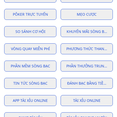
PÔKER TRỰC TUYẾN
MẸO CƯỢC
SO SÁNH CƠ HỘI
KHUYẾN MÃI SÒNG BẠC
VÒNG QUAY MIỄN PHÍ
PHƯƠNG THỨC THANH TOÁ
PHẦN MỀM SÒNG BẠC
PHẦN THƯỞNG TRUNG THÀ
TIN TỨC SÒNG BẠC
ĐÁNH BẠC BẰNG TIỀN THẬT
tài xỉu online uy tín
game tài xỉu
tài xỉu online uy tín
app tài xỉu online
game tài xỉu online
APP TÀI XỈU ONLINE
TÀI XỈU ONLINE
Hướng dẫn sự kiện WPT Paris 2024
- YouTube
Đủ điều kiện tham quan Red Dragon Poker Tour Jeju 2025
Cổng Game Tài Xỉu Online Uy Tín Fun88
Top 18 app tài xỉu online đổi thưởng tiền mặt uy tín 2024
- YouTube
- YouTube
- YouTube
Game Online Uy Tín Nhất 2026: Top 16 Sân Chơi Kiếm Tiề
Lễ hội mùa xuân toàn cầu WPT: 7.000.000 đô la giải thư
Game Bài Là Gì? Khám Phá Thế Giới Trò Chơi Bài Đa Dạng
- YouTube
Công ty cổ phần Ứng dụng và chuyển giao công nghệ xây
Hướng dẫn rút tiền toàn cầu của WPT: Tiền mặt được thự
Chơi Game Bài Tiến Lên Miền Nam Miễn Phí