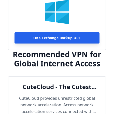
OKX Exchange Backup URL
Recommended VPN for
Global Internet Access
CuteCloud - The Cutest
Cloud
CuteCloud provides unrestricted global
network acceleration. Access network
acceleration services connected with