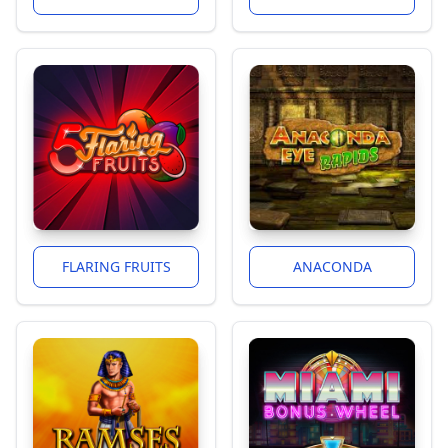
FLARING FRUITS
ANACONDA