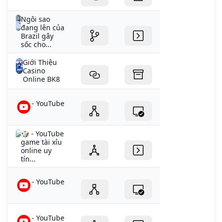
Ngôi sao
đang lên của
Brazil gây
sốc cho...
Giới Thiệu
Casino
Online BK8
- YouTube
🎲 - YouTube
game tài xỉu
online uy
tín...
- YouTube
- YouTube