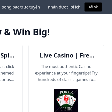
sòng bạc trực tuyến
nhận được lợi ích
Tải về
 & Win Big!
 Spins
Live Casino | Free
Trial Play
st click
The most authentic Casino
 themed
experience at your fingertips! Try
 bonus
hundreds of classic games for
 fun!
free, feel the thrill, win real
rewards!