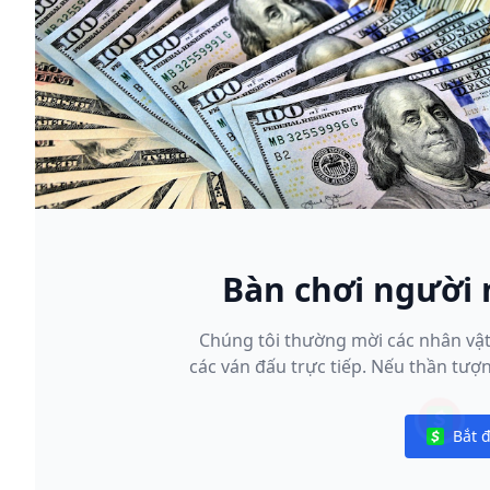
Tiền thưởng chào mừng sòng bạc trực tuyến không có 
Lịch trình giải đấu toàn cầu WPT 2025
Tôi có thể chơi GGPoker ở Mỹ không?
22bet – Trải Nghiệm Cá Cược Trực Tuyến Đẳng Cấp
- YouTube
Không có tiền gửi miễn phí tại WPT Global - chơi mà kh
Tài Xỉu Online Uy Tín: Tiêu Chí Kiểm
Giải vô địch thế giới WPT 2024 khai mạc tại Wynn Las Ve
- YouTube
Lịch thi WPT Châu Á Thái Bình Dương 2024-2025
Martin Tsvetanov giành chiến thắng trong sự kiện chín
- YouTube
- YouTube
Đánh giá về Everygame Poker: Hướng
- YouTube
Game nổ hũ là game gì?
Roulette đóng vai trò gì trong văn hóa đại chúng chẳ
Tùy chọn thanh toán tại EVERYGAME Poker: Giao dịch
- YouTube
Hướng dẫn sự kiện WPT Paris 2024
app tài xỉu online
- YouTube
Trang Ghi Lô Đề Uy Tín 2026: Top 5 Nhà Cái Đáng Tin C
Tải Game PC Miễn Phí Ở Đâu? 5+ Địa Chỉ Uy Tín 2026
Đối tác toàn cầu của WPT với Câu lạc bộ bài Poker & Sò
Cách tải xuống đăng ký và Master WPT Global: 2025 Gu
Một người phụ nữ hướng dẫn lựa chọn đồ chơi tình d
- YouTube
Top 1 Game Thế Giới Là Gì? Cập Nhật 2026
Tài Xỉu Online Uy Tín: Tiêu Chí Kiểm Tra Thay Vì Tin Qu
- YouTube
Giải vô địch WPT Prime trở lại với Jereld Sam Shining
Sòng bạc trực tuyến đáng tin cậy nhất: WPT Global
- YouTube
Cuộc đua gay cấn dành cho Cầu thủ 
Đủ điều kiện tham quan Red Dragon Poker Tour Jeju 20
Rake Chase là gì?
- YouTube
- YouTube
- YouTube
Casino Trực Tuyến Uy Tín Nhất 2026: Top 10 Nhà Cái H
Top 5 sòng bạc trực tuyến năm 2025:
Phần thưởng chào mừng mới của WPT Global: lên tới 
- YouTube
Game đánh bài rút tiền uy tín
Chơi Tiến Lên Miền Nam Offline: Hướng Dẫn Tải Game 
WPT Global Million Hyper PKO Showdown: Chi tiết & H
Bạn không thể tải xuống và chơi WPT Poker Global ở c
Ứng dụng sòng bạc trực tuyến hàng
- YouTube
Giải vô địch tiền thưởng vàng: Cú sút hàng tuần của b
Đánh Đề Online 1 Ăn Bao Nhiêu? Tỷ Lệ Ăn Cao Nhất 20
game tài xỉu
app tài xỉu online
tài xỉu online
Trang Uy Tín: Nhận Diện & Chọn Lựa
game tài xỉu online
tài xỉu online
app tài xỉu online
Mua xe Hyundai giá tốt tại Nghệ An - Đại Lý Hyundai Q
WPT Global có ứng dụng di động không?
Hướng dẫn sự kiện WPT Paris 2024
2025 Vụ nổ WSOP! Các định dạng mới
- YouTube
- YouTube
- YouTube
game tài xỉu online uy tín camac 德州约局吧 w
Chơi Game Bài Tiến Lên Miền Nam Miễn Phí
Hướng Dẫn Chi Tiết Về Fun88 Đăng Nhập
Cập nhật game tài xỉu online uy tín 
Đánh bạc online được hiểu như thế nào? Người tham gi
Top 7 Ứng Dụng Chơi Game Kiếm Tiền Uy Tín Nhất 2026 
- YouTube
TOP 15 trang game Tài Xỉu Online uy tín nhất tại Việt 
- YouTube
🎡 - YouTube game tài xỉu online uy tín camac game tài 
Bàn chơi người 
Bitstarz không cần tiền thưởng lên t
Tổng giải thưởng của WPT Prime Đài Loan là bao nhiêu
- YouTube
- YouTube
Cách giành chiến thắng tại các vị trí trực tuyến vào n
- YouTube
- YouTube
Sòng bạc tiền thưởng hàng đầu không
Những quốc gia nào bị hạn chế trên WPT Global?
Một người phụ nữ hướng dẫn lựa chọn đồ chơi tình d
- YouTube
Tôi có thể chơi GGPoker ở Mỹ không?
Nhà tài trợ Tiêu đề WPT Global Now cho Triton Poker S
Công ty TNHH Minh Nhân Việt Nam
- YouTube
Chúng tôi thường mời các nhân vật
- YouTube
Trò chơi roulette lần đầu tiên được chơi ở đâu và khi n
Khám Phá Trò Chơi Tài Xỉu Online - tài xỉu online uy tín
- YouTube
WPT Global Cow Boy: Quan điểm của người chơi
- YouTube
các ván đấu trực tiếp. Nếu thần tượ
Game Tài Xỉu Online: Chơi Thử Bảo Vệ Tài Khoản Và Tr
WPT Global vs GGPoker: Bạn nên chọn nền tảng poker
Chơi Game Tài Xỉu Online Uy Tín và Hiệu Quả - nhóm ké
Công ty cổ phần Ứng dụng và chuyển giao công nghệ x
- YouTube
- YouTube
tài xỉu online uy tín
thi đấu và g
- YouTube
- YouTube
Chơi game giảm stress: Lựa chọn thông minh cho ngày
WPT Global có ứng dụng di động không?
- YouTube
- YouTube
WPT Global vs GGPoker: Bạn nên ch
- YouTube
Nguồn gốc của cái tên Roulette là gì?
Một số vụ bê bối và tranh cãi nổi tiếng về roulette trong
Giải vô địch WPT khơi dậy tinh thần của huyền thoại P
App Tài Xỉu Online: Cách Kiểm Tra Trước Khi Cài Đặt
- YouTube
Bắt 
Sự ra đời của sòng bạc trực tuyến đã
Notificat
- YouTube
- YouTube
- YouTube
- YouTube
WSOP USA Top 8 Câu hỏi thường gặp
- YouTube
Top Web Game Online Hay Nhất 202
- YouTube
- YouTube
Mẹo mới toàn cầu của WPT: Xem trước cá cược tuần 6