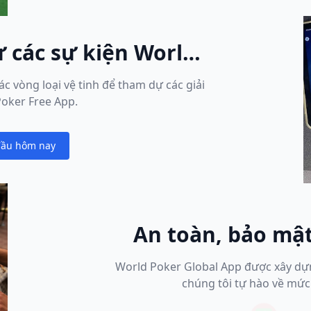
ế nào?
owdown
 suốt lịch sử là gì?
i mới
 các sự kiện World
ế nào?
ương 1 triệu đô la
 Trường Số
uper High Roller Series
trực tiếp toàn cầu
c vòng loại vệ tinh để tham dự các giải
t & Trường Hợp Bị Tù
Cậy
ư một máy nghiền cánh đồng lớn
 làm việc căng thẳng
ương 1 triệu đô la
oker Free App.
 mùa 22 tại Wynn Las Vegas
a đánh bạc online trên mạng có phải đi tù không?
c Kèo
và Chiến Thuật Chơi
 xỉu đổi thưởng txmd
 của Sportsbook NFL
ăm 2025 với WPT Global
Nam
ậy Nhất
 mùa 22 tại Wynn Las Vegas
đầu hôm nay
 hành 12 tháng
ions
n88
rại & Giải Đố
 để vào các sự kiện cổ phần cao của Triton
ào?
uyến Đẳng Cấp
egas vào tháng 12 này
ảng Cáo
u euro! Làm thế nào một cú sốc nghiệp dư mọi người ở Ept M
ể thao
ế nào?
An toàn, bảo mật
ian lận cá cược thể thao
nh chiến thắng lớn
oker người Úc James Obst
uảng Bình
owdown
World Poker Global App được xây dựn
c Kèo
oker người Úc James Obst
chúng tôi tự hào về mức
Poker Tour Jeju 2025 qua các vệ tinh toàn cầu WPT
024?
rại & Giải Đố
và Chiến Thuật Chơi
được 585.359 đô la Úc
ương 1 triệu đô la