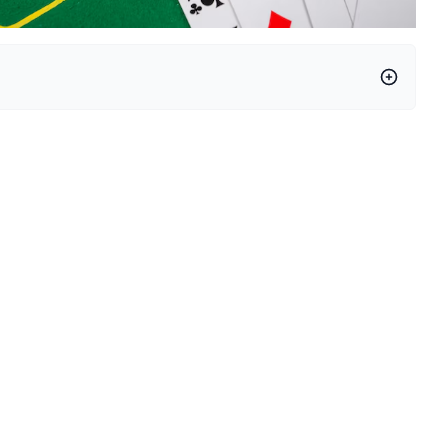
poker透视作弊器/德州扑克透视外挂 德扑之星作弊器微扑克外挂/德州扑克辅助器外挂 
 xu