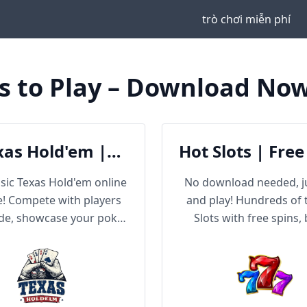
trò chơi miễn phí
 to Play – Download Now
xas Hold'em |
Hot Slots | Free
attle Online
Online
ssic Texas Hold'em online
No download needed, ju
e! Compete with players
and play! Hundreds of
de, showcase your poker
Slots with free spins,
 and win real cash prizes!
rounds, and non-stop