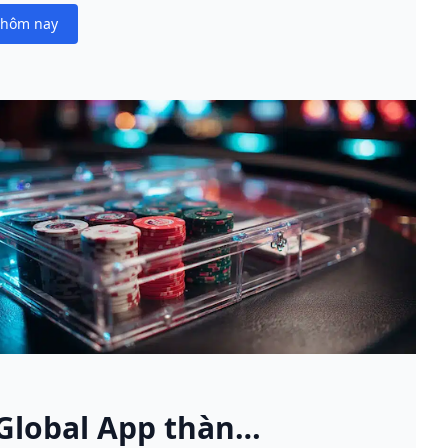
 hôm nay
s
anf115 真金APP下載頻道 微扑克 俱乐部 Wepoker官网 微扑克官网 wepoker俱
onte Carlo?
扑克透视外挂 德扑之星作弊器微扑克外挂/德州扑克辅助器外挂 wpk透视挂辅助 微扑克外
Global App thành