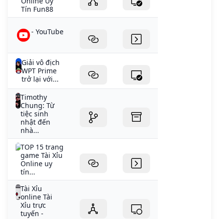
Online Uy
Tín Fun88
- YouTube
Giải vô địch
WPT Prime
trở lại với...
Timothy
Chung: Từ
tiệc sinh
nhật đến
nhà...
TOP 15 trang
game Tài Xỉu
Online uy
tín...
Tài Xỉu
online Tài
Xỉu trực
tuyến -