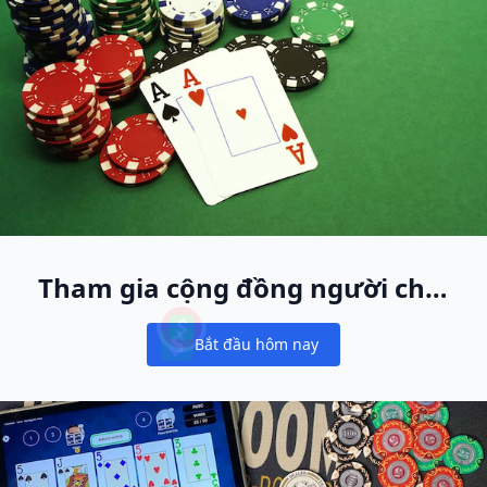
- YouTube
Cách tải xuống WPTGO và bắt đầu
- YouTube
- YouTube
WPT Global tổ chức sự kiện ở những quốc gia và khu vực n
- YouTube
- YouTube
Trang Uy Tín: Nhận Diện & Chọn Lựa An Toàn Trên Môi Trư
- YouTube
- YouTube
Top 5 Nhà Cái Uy Tín Nhất Việt Nam 2024
- YouTube
- YouTube
Kinh nghiệm chơi game tài xỉu online uy tín TXMD - tài xỉu
- YouTube
Những quốc gia nào bị hạn chế trên WPT Global?
Rake Chase là gì?
- YouTube
- YouTube
Công nghệ đã ảnh hưởng đến trò chơi roulette như thế nà
- YouTube
- YouTube
Top 10 Game Tài Xỉu Uy Tín 2026 - Thắng Lớn An Toàn
Kinh nghiệm chơi game tài xỉu online uy tín TXMD - tài xỉu
- YouTube
Cách bắt đầu chơi bài xì phé trực tuyến vào năm 2025: Hư
Cách giành chiến thắng tại trực tuyến Blackjack: Chiến lượ
- YouTube
Chán Quá Nên Chơi Game Gì? Top Tựa Thư Giãn Nông Trại 
QMV CHÚC MỪNG KHAI TRƯƠNG 10 CHỈ
- YouTube
- YouTube
2025 Vụ nổ WSOP! Các định dạng mới + Giải thưởng lớn ngư
Top game hay nhất hiện nay 2026
game tài xỉu online
tài xỉu online uy tín
app tài xỉu online
- YouTube
Hyper Dash trong WPT Global là gì? Đi sâu vào hành động 
Top 10+ App Game Tài Xỉu Online Uy Tín Đổi Tiền Thật
Tham gia cộng đồng người chơi
Cách tải xuống WPTGO và bắt đầu
Cách giành chiến thắng tại các vị trí trực tuyến vào năm 20
Một phát bắn - Giải đấu Freezeout của WPT Global
- YouTube
- YouTube
WPT Global từ Chủ nhật Hyper PKO Showdown: Mua thấp p
cash game lớn nhất thế giới
Công ty TNHH Minh Nhân Việt Nam
Luật Chơi Poker Online tại DA88
- YouTube
Bắt đầu hôm nay
Notifications
Sự trở lại của Shevliakov giành giải thưởng hàng triệu eu
Những quốc gia nào bị hạn chế trên WPT Global?
Sách hướng dẫn giải đấu WPT Australia 2024
Tiền thưởng chào mừng sòng bạc trực tuyến không có tiền
Top game hay nhất hiện nay 2026
Khám Phá Trò Chơi Tài Xỉu Online - tài xỉu online uy tín 10nh
Đánh Đề Online 1 Ăn Bao Nhiêu? Tỷ Lệ Ăn Cao Nhất 2026
- YouTube
- YouTube
Mua xe Hyundai giá tốt tại Nghệ An - Đại Lý Hyundai Quảng
- YouTube
Chán Quá Nên Chơi Game Gì? Top Tựa Thư Giãn Nông Trại 
2025 Vụ nổ WSOP! Các định dạng mới + Giải thưởng lớn ngư
Giới Thiệu Casino Online Vip79
- YouTube