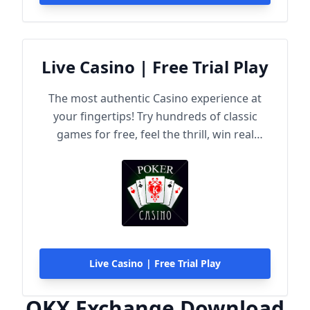
Live Casino | Free Trial Play
The most authentic Casino experience at
your fingertips! Try hundreds of classic
games for free, feel the thrill, win real
rewards!
Live Casino | Free Trial Play
OKX Exchange Download