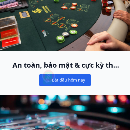
Chán Quá Nên Chơi Game Gì? Top Tựa Thư Giãn Nông Trại 
tranphunt
Nhà tài trợ Tiêu đề WPT Global Now cho Triton Poker Super 
- YouTube
Giải vô địch WPT Prime trở lại với Jereld Sam Shining
- YouTube
- YouTube
- YouTube
- YouTube
- YouTube
Game nổ hũ là game gì?
Cập nhật game tài xỉu online uy tín và xu hướng 2025
- YouTube
WPT Global Cow Boy: Quan điểm của người chơi
Top 7 Game Tài Xỉu Uy Tín 2026 - Thắng Lớn Không Lừa Đảo
- YouTube
Top 1 Game Thế Giới Là Gì? Cập Nhật 2026
Khám Phá Trò Chơi Tài Xỉu Online - tài xỉu online uy tín 10nh
Những quốc gia nào có thể chơi WPTGlobal vào năm 2024?
Giới Thiệu Casino Online Vip79
game tài xỉu online
Hướng dẫn rút tiền toàn cầu của WPT: Tiền mặt được thực 
Đủ điều kiện tham quan Red Dragon Poker Tour Jeju 2025 q
Game Online Uy Tín Nhất 2026: Top 16 Sân Chơi Kiếm Tiền 
- YouTube
Ngôi sao đang lên của Brazil gây sốc cho tất cả mọi người
Tài xỉu online uy tín - App tài xỉu online kiếm tiền
Cổng Game Tài Xỉu Online Uy Tín Fun88
- YouTube
Vui Cùng Dafabet – Khám Phá Thế Giới Cá Cược Đẳng Cấp
🥁 - YouTube game tài xỉu online uy tín game tài xỉu online 
- YouTube
- YouTube
Game đánh bài rút tiền uy tín
Bitstarz không cần tiền thưởng lên tới 5 BTC và 200 vò
- YouTube
Mẹo mới toàn cầu của WPT: Xem trước cá cược tuần 6 của
Lễ hội mùa xuân toàn cầu WPT: 7.000.000 đô la giải thưởn
Roulette đóng vai trò gì trong văn hóa đại chúng chẳng h
Khám Phá Trò Chơi Tài Xỉu Online - tài xỉu online uy tín 10nh
- YouTube
- YouTube
tài xỉu online uy tín
app tài xỉu online
tài xỉu online
app tài xỉu online
tài xỉu online
game tài xỉu online
- YouTube
- YouTube
Điều khoản tiền thưởng toàn cầu của WPT: Tiền mặt được t
Tôi có thể chơi GGPoker ở Mỹ không?
- YouTube
- YouTube
Cory Zeidman nhận tội về kế hoạch gian lận cá cược thể th
- YouTube
- YouTube
- YouTube
Cách Tính Điểm Tài Xỉu Chuẩn Xác 2026 - Người Mới読 Cần B
- YouTube
Giải vô địch WPT Prime trở lại với Jereld Sam Shining
Sách hướng dẫn giải đấu WPT Australia 2024
Sự trở lại của Shevliakov giành giải thưởng hàng triệ
An toàn, bảo mật & cực kỳ thú
- YouTube
- YouTube
- YouTube
Giới Thiệu Casino Online BK8
Game Online Uy Tín Nhất 2026: Top 16 Sân Chơi Kiếm Tiền 
Không có tiền gửi miễn phí tại WPT Global - chơi mà không 
- YouTube
Steam Community Market :: Listings for game tài 
- YouTube
Lịch trình giải đấu toàn cầu WPT 2025
Hyper Dash trong WPT Global là gì? Đi sâu vào hành động 
TP trong WPT poker là gì?
- YouTube
vị
- YouTube
Top 10 app game tài xỉu online uy tín nhất việt nam
Bạn có thể chơi WPT Global ở đâu? Các quốc gia được hỗ tr
- YouTube
Chơi Tiến Lên Miền Nam Offline: Hướng Dẫn Tải Game và C
- YouTube
- YouTube
Bắt đầu hôm nay
Chơi game giảm stress: Lựa chọn thông minh cho ngày
Notifications
Sự trở lại của Shevliakov giành giải thưởng hàng triệu eu
- YouTube
Sự trở lại của Shevliakov giành giải thưởng hàng triệu eu
Bạn không thể tải xuống và chơi WPT Poker Global ở các qu
Casino Trực Tuyến Uy Tín Nhất 2026: Top 10 Nhà Cái Hàng 
- YouTube
App Tài Xỉu Online: Cách Kiểm Tra Trước Khi Cài Đặt
WPT Global từ Chủ nhật Hyper PKO Showdown: Mua thấp p
Hyper Dash trong WPT Global là gì? Đi sâu vào hành động 
- YouTube
Game Tài Xỉu Online: Chơi Thử Bảo Vệ Tài Khoản Và Tránh A
- YouTube
RR88 là App Gì? Cẩm nang App Cá cược RR88 cho Người mớ
- YouTube
- YouTube
- YouTube
Đánh giá về Everygame Poker: Hướng dẫn chơi Poker trực 
- YouTube
Mẹo mới toàn cầu của WPT: Xem trước cá cược tuần 6 của
- YouTube
Timothy Chung: Từ tiệc sinh nhật đến nhà vô địch WPT Pri
Cuộc đua gay cấn dành cho Cầu thủ xuất sắc nhất WPT mùa
Một số vụ bê bối và tranh cãi nổi tiếng về roulette trong suốt
Tổng giải thưởng của WPT Prime Đài Loan là bao nhiêu
Nguồn gốc của cái tên Roulette là gì?
Công ty TNHH Minh Nhân Việt Nam
- YouTube
WPT Global Million Hyper PKO Showdown: Chi tiết & Hướng
- YouTube
Ngôi sao đang lên của Brazil gây sốc cho tất cả mọi người
Kinh nghiệm chơi game tài xỉu online uy tín TXMD - tài xỉu