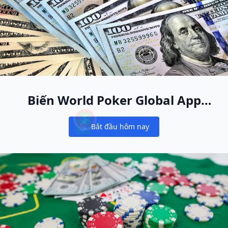
- YouTube
Tùy chọn thanh toán tại EVERYGAME Poker: Giao dịch nha
- YouTube
- YouTube
Kinh nghiệm chơi game tài xỉu online uy tín TXMD - tài xỉu
- YouTube
Một người phụ nữ hướng dẫn lựa chọn đồ chơi tình d
Tôi có thể chơi GGPoker ở Mỹ không?
- YouTube
James Obst giành chức vô địch WPT Australia và giành được
Sự trở lại của Shevliakov giành giải thưởng hàng triệu eu
Cách tải xuống đăng ký và Master WPT Global: 2025 Guide 
Nguồn gốc của cái tên Roulette là gì?
app tài xỉu online
- YouTube
Martin Tsvetanov giành chiến thắng trong sự kiện chính Eu
- YouTube
Giới Thiệu Casino Online BK8
Nguồn gốc của cái tên Roulette là gì?
Tài xỉu online uy tín - App tài xỉu online kiếm tiền
- YouTube
Phần thưởng chào mừng mới của WPT Global: lên tới $ 35
Tài xỉu online uy tín - App tài xỉu online kiếm tiền
Sách hướng dẫn giải đấu WPT Australia 2024
Paulius Plausinaitis thắng GGMmillion$ SHR với số tiền 31
- YouTube
Roulette đóng vai trò gì trong văn hóa đại chúng chẳng h
Những quốc gia nào bị hạn chế trên WPT Global?
Trang Ghi Lô Đề Uy Tín 2026: Top 5 Nhà Cái Đáng Tin Cậy N
Top Web Game Online Hay Nhất 2026
Cách chơi WPT Global trên máy tính của bạn 2024
Ngôi sao đang lên của Brazil gây sốc cho tất cả mọi người
Khám Phá Trò Chơi Tài Xỉu Online - tài xỉu online uy tín 10nh
Công ty cổ phần Ứng dụng và chuyển giao công nghệ xây d
- YouTube
tài xỉu online
tài xỉu online uy tín
game tài xỉu online
game tài xỉu
tài xỉu online uy tín
game tài xỉu online
Mua bán Nokia 8800 chính hãng bảo hành 12 tháng
WSOP USA Top 8 Câu hỏi thường gặp
- YouTube
- YouTube
- YouTube
Top 5 sòng bạc trực tuyến năm 2025: chơi ở đâu và giành c
- YouTube
- YouTube
- YouTube
Nguồn gốc của cái tên Roulette là gì?
James Obst giành chức vô địch WPT Australia và giành được
Sòng bạc tiền thưởng hàng đầu không có tiền gửi vào năm 
WPT Global từ Chủ nhật Hyper PKO Showdown: Mua thấp p
Chơi Game Tài Xỉu Online Uy Tín và Hiệu Quả - nhóm kéo tài
Cuộc đua gay cấn dành cho Cầu thủ xuất sắc nhất WP
Biến World Poker Global App
- YouTube
Vui Cùng Dafabet – Khám Phá Thế Giới Cá Cược Đẳng Cấp
Luật Chơi Poker Online tại DA88
Đánh giá về Everygame Poker: Hướng dẫn chơi Poker trực 
Công nghệ đã ảnh hưởng đến trò chơi roulette như thế nà
Casino Trực Tuyến Uy Tín Nhất 2026: Top 10 Nhà Cái Hàng 
- YouTube
- YouTube
Top 10 app game tài xỉu online uy tín nhất việt nam
- YouTube
- YouTube
Martin Tsvetanov giành chiến thắng trong sự kiện chính Eu
Cách bắt đầu chơi bài xì phé trực tuyến vào năm 2025: Hư
thành ngôi nhà poker online
Vui Cùng Dafabet – Khám Phá Thế Giới Cá Cược Đẳng 
- YouTube
Đánh Đề Online 1 Ăn Bao Nhiêu? Tỷ Lệ Ăn Cao Nhất 2026
- YouTube
Phần thưởng chào mừng mới của WPT Global: lên tới $ 35
Một phát bắn - Giải đấu Freezeout của WPT Global
tranphunt
Bắt đầu hôm nay
🎡 - YouTube game tài xỉu online uy tín camac game tài 
mới của bạn
Notifications
WPT Global từ Chủ nhật Hyper PKO Showdown: Mua thấp p
Đối tác toàn cầu của WPT với Câu lạc bộ bài Poker & Sòng b
- YouTube
Tài Xỉu Online Là Gì? Luật Chơi Xác Suất Và Rủi Ro
- YouTube
Cách tải xuống đăng ký và Master WPT Global: 2025 Guide 
- YouTube
Mua bán Nokia 8800 chính hãng bảo hành 12 tháng
Sự ra đời của sòng bạc trực tuyến đã tác động đến trò chơi
Ngôi sao đang lên của Brazil gây sốc cho tất cả mọi người
WPT Global từ Chủ nhật Hyper PKO Showdown: Mua thấp p
WPT Global tổ chức sự kiện ở những quốc gia và khu vực n
Chán Quá Nên Chơi Game Gì? Top Tựa Thư Giãn Nông Trại 
Bạn có thể chơi WPT Global ở đâu? Các quốc gia được hỗ tr
Giải vô địch WPT khơi dậy tinh thần của huyền thoại Poker
Các quy tắc và lựa chọn cá cược ban đầu cho roulette là gì?
- YouTube
22bet – Trải Nghiệm Cá Cược Trực Tuyến Đẳng Cấp
Tải Game PC Miễn Phí Ở Đâu? 5+ Địa Chỉ Uy Tín 2026
Ai đã phát minh ra trò chơi roulette?
WPT Global ¥ 110 CN ¥ triệu Chủ nhật Hyper PKO Showdo
11 ứng dụng và trò chơi poker hay nhất dành cho Android
Game Tài Xỉu: Cách Chơi Mô Phỏng Và Hiểu Bảng Kết Quả
TP trong WPT poker là gì?
- YouTube
- YouTube
Tổng giải thưởng của WPT Prime Đài Loan là bao nhiêu
Công ty cổ phần Ứng dụng và chuyển giao công nghệ xây d
App Tài Xỉu Online: Cách Kiểm Tra Trước Khi Cài Đặt
Game Nổ Hũ Là Gì?
- YouTube