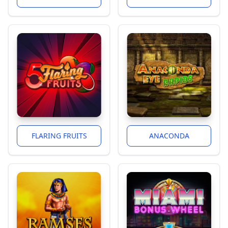
FLARING FRUITS
ANACONDA