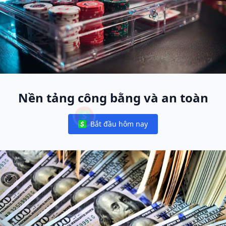
Nền tảng công bằng và an toàn
game tài xỉu
Điều khoản tiền thưởng toàn cầu của WPT: Tiền mặt đ
Bắt đầu hôm nay
Notifications
Sòng bạc trực tuyến đáng tin cậy nhất: WPT Global
Top 5 Nhà Cái Uy Tín Nhất Việt Nam 2024
tài xỉu online uy tín
game tài xỉu
game tài xỉu online
app tài xỉu online
tài xỉu online uy tín
tài xỉu online uy tín
- YouTube
Cách giành chiến thắng tại các vị trí trực tuyến vào năm 20
Top 10+ App Game Tài Xỉu Online Uy Tín Đổi Tiền Thật
- YouTube
Cách đủ điều kiện tham gia các sự kiện trực tuyến của WP
Chơi game giảm stress: Lựa chọn thông minh cho ngày làm
- YouTube
App Tài Xỉu Online: Cách Kiểm Tra Trước Khi Cài Đặt
Top 12+ App Game Tài Xỉu Online Uy Tín Nhất - Microsoft
Game đánh bài rút tiền uy tín
- YouTube
- YouTube
Đủ điều kiện cho sự kiện chính của WPT Global thông qua 
- YouTube
Tiền thưởng chào mừng sòng bạc trực tuyến không có 
Sòng bạc tiền thưởng hàng đầu không có tiền gửi vào năm 
Lịch thi WPT Châu Á Thái Bình Dương 2024-2025
Đối tác toàn cầu của WPT với Câu lạc bộ bài Poker & Sòng b
Sun Win Máy Chủ ở Đâu? Tóm Tắt Vắn Gọn & Đáng Tin Cậy
- YouTube
Chơi Game Tài Xỉu Online Uy Tín và Hiệu Quả - nhóm kéo tài
game tài xỉu online uy tín camac 德州约局吧 
RR88 là App Gì? Cẩm nang App Cá cược RR88 cho Người mớ
- YouTube
- YouTube
- YouTube
Steam Community Market :: Listings for game tài 
Kinh nghiệm chơi game tài xỉu online uy tín TXMD - tài xỉu
Vincent Meli tăng lên 100.000 với K♣️ J♣️ Francois Tosques
Công ty TNHH Minh Nhân Việt Nam
Vincent Meli tăng lên 100.000 với K♣️ J♣️ Francois Tosques Call
- YouTube
Cuộc đua gay cấn dành cho Cầu thủ xuất sắc nhất WPT mùa
- YouTube
Lịch trình giải đấu toàn cầu WPT 2025
Công ty TNHH Minh Nhân Việt Nam