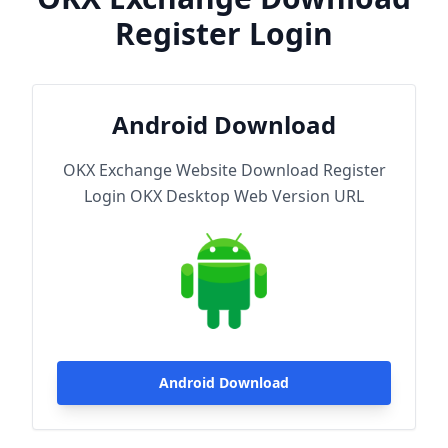
Register Login
Android Download
OKX Exchange Website Download Register
Login OKX Desktop Web Version URL
Android Download