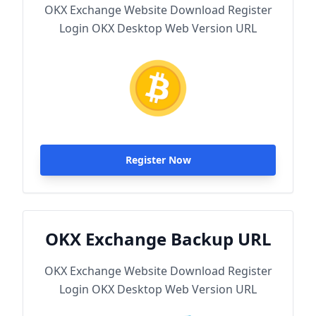
OKX Exchange Website Download Register
Login OKX Desktop Web Version URL
Register Now
OKX Exchange Backup URL
OKX Exchange Website Download Register
Login OKX Desktop Web Version URL