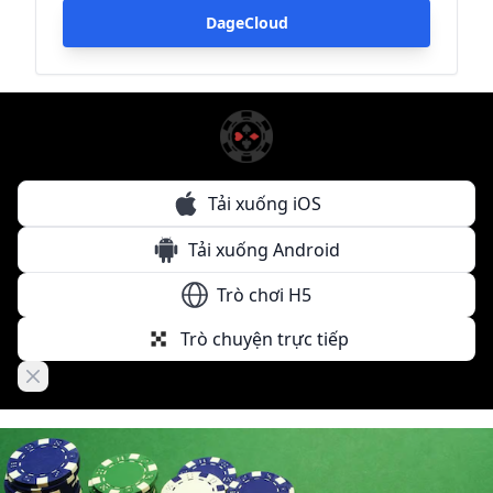
DageCloud
app tài xỉu online
Giải vô địch thế giới WPT 2024 khai mạc tại Wynn Las Vegas:
Làm cho Phil Ivey cười có thể biến thành một ngày trả lương
WPT Global Million Hyper PKO Showdown: Chi tiết & Hướng
Tải xuống iOS
Sử dụng đô la hộ chiếu toàn cầu WPT để vào các sự kiện cổ
Phần thưởng chào mừng mới của WPT Global: lên tới $ 35
Tải xuống Android
Quảng cáo mới nhất của WPT Global: vé cho một số tiền ch
Top 5 Nhà Cái Uy Tín Nhất Việt Nam 2024
Trò chơi H5
- YouTube
Trò chuyện trực tiếp
Đánh giá về Everygame Poker: Hướng dẫn chơi Poker trực 
- YouTube
Close banner
tài xỉu online
2025 Vụ nổ WSOP! Các định dạng mới + Giải thưởng lớn ngư
game tài xỉu
game tài xỉu online
app tài xỉu online
Top 10+ App Game Tài Xỉu Online Uy Tín Đổi Tiền Thật
Sách hướng dẫn giải đấu WPT Australia 2024
Tương lai của trò chơi roulette là gì?
Công ty TNHH Minh Nhân Việt Nam
- YouTube