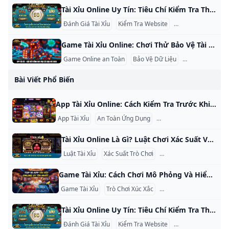
Đánh bạc online được hiểu như thế nào? Người tham gia 
app tài xỉu online
Một người phụ nữ hướng dẫn lựa chọn đồ chơi tình dục
Tài Xỉu Online Uy Tín: Tiêu Chí Kiểm Tra Thay Vì Tin Quảng Cáo Tài Xỉu Online Uy Tín: Tiêu Chí Kiểm Tra Thay Vì Tin Quảng Cáo Cụm từ tài xỉu online uy tín xuất hiện trên rất nhiều website, nhưng “uy tín” không phải chứng nhận pháp lý và cũng không thể được xác định chỉ qua giao diện đẹp. Người dùng cần kiểm tra bằng các tiêu chí có thể xác minh, đồng thời hiểu rằng một nền tảng hoạt động ở nước ngoài không mặc nhiên được phép cung cấp dịch vụ tại Việt Nam.
Cuộc đua gay cấn dành cho Cầu thủ xuất sắc nhất WPT m
Nhà tài trợ Tiêu đề WPT Global Now cho Triton Poker Sup
Đánh bạc online được hiểu như thế nào? Người tham gia 
Đánh Giá Tài Xỉu
Kiểm Tra Website
Phòng Tránh Lừa 
- YouTube
Giải vô địch tiền thưởng vàng: Cú sút hàng tuần của bạn
game tài xỉu
Game Tài Xỉu Online: Chơi Thử Bảo Vệ Tài Khoản Và Tránh App Giả Game Tài Xỉu Online: Chơi Thử, Bảo Vệ Tài Khoản Và Tránh App Giả Khi tìm kiếm game tài xỉu online, người dùng có thể gặp cả trò chơi mô phỏng, ứng dụng có giao dịch tiền thật và những tệp cài đặt giả mạo. Việc phân loại đúng ngay từ đầu giúp hạn chế nguy cơ mất dữ liệu, mất tiền hoặc truy cập nhầm dịch vụ không phù hợp với pháp luật địa phương.
- YouTube
Cập nhật game tài xỉu online uy tín và xu hướng 2025
- YouTube
Top 18 app tài xỉu online đổi thưởng tiền mặt uy tín 2024
Game Online an Toàn
Bảo Vệ Dữ Liệu
Nhận Biết App 
Game Tài Xỉu: Cách Chơi Mô Phỏng Và Hiểu Bảng Kết Qu
Game Tài Xỉu Online: Chơi Thử Bảo Vệ Tài Khoản Và Trán
tài xỉu online uy tín
app tài xỉu online
tài xỉu online uy tín
Bài Viết Phổ Biến
game tài xỉu online uy tín camac 德州约局吧 we
- YouTube
Game Tài Xỉu: Cách Chơi Mô Phỏng Và Hiểu Bảng Kết Qu
- YouTube
Tiêu đề EPT củng cố danh tiếng của Stephen Song như 
- YouTube
- YouTube
Sòng bạc tiền thưởng hàng đầu không có tiền gửi vào nă
Top 18 app tài xỉu online đổi thưởng tiền mặt uy tín 2024
app tài xỉu online
- YouTube
App Tài Xỉu Online: Cách Kiểm Tra Trước Khi Cài Đặt App Tài Xỉu Online: Cách Kiểm Tra Trước Khi Cài Đặt Việc tìm kiếm một app tài xỉu online thường đưa người dùng đến hàng loạt trang tải APK, quảng cáo trên mạng xã hội và đường dẫn không rõ nguồn gốc. Không phải ứng dụng nào xuất hiện trên kết quả tìm kiếm cũng an toàn, hợp pháp hoặc phù hợp với nhu cầu của bạn. Trước khi cài đặt, người dùng nên kiểm tra kỹ nguồn phát hành, quyền truy cập và cơ chế hoạt động của ứng dụng.
- YouTube
Trang Uy Tín: Nhận Diện & Chọn Lựa An Toàn Trên Môi T
- YouTube
Hướng dẫn sự kiện WPT Paris 2024
- YouTube
Frank Stepuchin dẫn đầu RRPO WPT Seminole 2024 sau n
App Tài Xỉu
An Toàn Ứng Dụng
Bảo Mật Tài Khoản
Tùy chọn thanh toán tại EVERYGAME Poker: Giao dịch n
22bet – Trải Nghiệm Cá Cược Trực Tuyến Đẳng Cấp
2025 Vụ nổ WSOP! Các định dạng mới + Giải thưởng lớn n
Tài xỉu online uy tín - App tài xỉu online kiếm tiền
Cuộc đua gay cấn dành cho Cầu thủ xuất sắc nhất WPT m
Chán Quá Nên Chơi Game Gì? Top Tựa Thư Giãn Nông Trạ
Tài xỉu online uy tín - App tài xỉu online kiếm tiền
Martin Tsvetanov giành chiến thắng trong sự kiện chính 
Hướng Dẫn Chi Tiết Về Fun88 Đăng Nhập
- YouTube
Giới Thiệu Casino Online Vip79
- YouTube
Tài Xỉu Online Là Gì? Luật Chơi Xác Suất Và Rủi Ro Tài Xỉu Online Là Gì? Luật Chơi, Xác Suất Và Rủi Ro Tài xỉu online là phiên bản trực tuyến của trò chơi sử dụng ba viên xúc xắc. Người tham gia dự đoán tổng điểm hoặc một dạng kết quả cụ thể trước khi xúc xắc được mở. Luật chi tiết và tỷ lệ trả thưởng có thể khác nhau giữa các phiên bản, vì vậy người chơi cần đọc bảng luật trước mỗi phiên.
WPT Global tổ chức sự kiện ở những quốc gia và khu vực
Khám Phá Trò Chơi Tài Xỉu Online - tài xỉu online uy tín 1
- YouTube
- YouTube
Đủ điều kiện tham quan Red Dragon Poker Tour Jeju 2025
Luật Tài Xỉu
Xác Suất Trò Chơi
Chơi Có Trách Nhiệm
Cách giành chiến thắng tại các vị trí trực tuyến vào năm 
- YouTube
Kinh nghiệm chơi game tài xỉu online uy tín TXMD - tài x
Hyper Dash trong WPT Global là gì? Đi sâu vào hành độn
Lịch trình giải đấu toàn cầu WPT 2025
- YouTube
Top 12+ App Game Tài Xỉu Online Uy Tín Nhất - Microso
Cách đủ điều kiện tham gia các sự kiện trực tuyến của 
WPT Australia Returns: Thời điểm quan trọng của poker t
Game Tài Xỉu: Cách Chơi Mô Phỏng Và Hiểu Bảng Kết Quả Game Tài Xỉu: Cách Chơi Mô Phỏng Và Hiểu Bảng Kết Quả Game tài xỉu có luật cơ bản đơn giản nhưng thường được bổ sung nhiều bảng thống kê, lựa chọn phụ và hiệu ứng trực quan. Người mới nên bắt đầu bằng chế độ mô phỏng để hiểu cách tính kết quả trước khi cân nhắc bất kỳ hình thức nào liên quan đến tiền thật. Một vòng chơi diễn ra như thế nào?
- YouTube
Sách hướng dẫn giải đấu WPT Australia 2024
Chơi Tiến Lên Miền Nam Offline: Hướng Dẫn Tải Game và
RR88 là App Gì? Cẩm nang App Cá cược RR88 cho Người 
Game Tài Xỉu
Trò Chơi Xúc Xắc
Hướng Dẫn Người Mới
- YouTube
RR88 là App Gì? Cẩm nang App Cá cược RR88 cho Người 
Top game hay nhất hiện nay 2026
Tài Xỉu Online Uy Tín: Tiêu Chí Kiểm Tra Thay Vì Tin Quản
tài xỉu online uy tín
game tài xỉu online
- YouTube
Tài Xỉu Online Uy Tín: Tiêu Chí Kiểm Tra Thay Vì Tin Quảng Cáo Tài Xỉu Online Uy Tín: Tiêu Chí Kiểm Tra Thay Vì Tin Quảng Cáo Cụm từ tài xỉu online uy tín xuất hiện trên rất nhiều website, nhưng “uy tín” không phải chứng nhận pháp lý và cũng không thể được xác định chỉ qua giao diện đẹp. Người dùng cần kiểm tra bằng các tiêu chí có thể xác minh, đồng thời hiểu rằng một nền tảng hoạt động ở nước ngoài không mặc nhiên được phép cung cấp dịch vụ tại Việt Nam.
game tài xỉu
68 Game Bài Trụ Số Ở Đâu?
- YouTube
- YouTube
- YouTube
Đánh Giá Tài Xỉu
Kiểm Tra Website
Phòng Tránh Lừa 