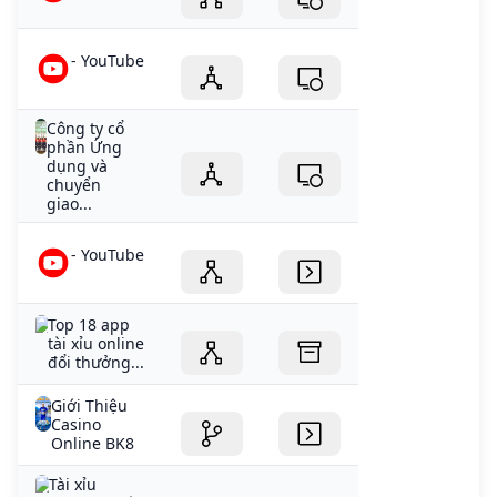
- YouTube
Công ty cổ
phần Ứng
dụng và
chuyển
giao...
- YouTube
Top 18 app
tài xỉu online
đổi thưởng...
Giới Thiệu
Casino
Online BK8
Tài xỉu