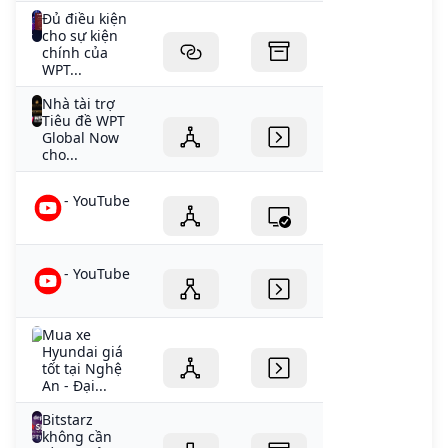
Đủ điều kiện
cho sự kiện
chính của
WPT...
Nhà tài trợ
Tiêu đề WPT
Global Now
cho...
- YouTube
- YouTube
Mua xe
Hyundai giá
tốt tại Nghệ
An - Đại...
Bitstarz
không cần