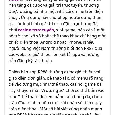
Nguồn gốc của cái tên Roulette là gì?
tranphunt
nền tảng cá cược và giải trí trực tuyến, thường
Texas Holdem Flop có nghĩa là gì?
RR88 là App Gì? Cẩm nang App Cá cược RR88 cho Người mớ
được quảng bá như một nhà cái online trên điện
Top 10+ App Game Tài Xỉu Online Uy Tín Đổi Tiền Thật
Ai đã phát minh ra trò chơi roulette?
thoại. Ứng dụng này cho phép người dùng tham
- YouTube
WPT Global vs GGPoker: Bạn nên chọn nền tảng poker nào
gia các loại hình giải trí như đặt cược bóng đá,
- YouTube
- YouTube
chơi
casino trực tuyến
, slot game, bắn cá và một
68 Game Bài Trụ Số Ở Đâu?
- YouTube
số trò chơi xổ số hoặc thể thao khác chỉ bằng một
Ai có nhiều vòng tay WSOP nhất?
Tải Game PC Miễn Phí Ở Đâu? 5+ Địa Chỉ Uy Tín 2026
chiếc điện thoại Android hoặc iPhone. Nhiều
- YouTube
- YouTube
người dùng Việt Nam thường biết đến RR88 qua
các website giới thiệu liên kết tải app và hướng
dẫn đăng ký tài khoản.
Phiên bản app RR88 thường được giới thiệu với
giao diện đơn giản, dễ thao tác, có menu rõ ràng
để vào từng mục như thể thao, casino, game bài
hay khuyến mãi. Ví dụ, người chơi có thể bấm vào
mục “Thể thao” để xem bảng kèo bóng đá, chọn
trận đấu mình muốn cược rồi nhập số tiền ngay
trên điện thoại. Một số bài viết cũng nhấn mạnh