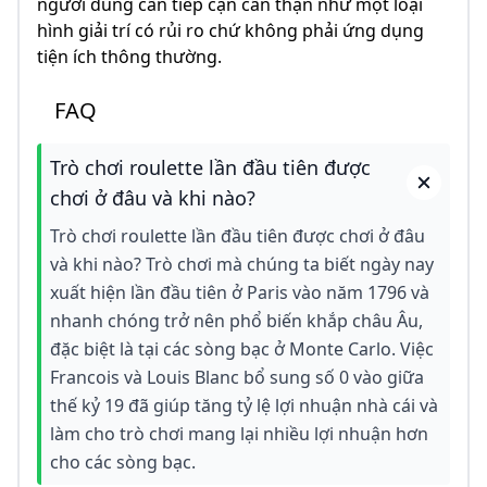
người dùng cần tiếp cận cẩn thận như một loại
hình giải trí có rủi ro chứ không phải ứng dụng
tiện ích thông thường.
app tài xỉu online
game tài xỉu online
FAQ
Những quốc gia nào có thể chơi WPTGlobal vào năm 2
- YouTube
- YouTube
Luật Chơi Poker Online tại DA88
tài xỉu online uy tín
Trò chơi roulette lần đầu tiên được
WPT Global Cow Boy: Quan điểm của người chơi
Trang Ghi Lô Đề Uy Tín 2026: Top 5 Nhà Cái Đáng Tin C
TOP 15 trang game Tài Xỉu Online uy tín nhất tại Việt 
chơi ở đâu và khi nào?
Ai đã phát minh ra trò chơi roulette?
Hướng dẫn rút tiền toàn cầu của WPT: Tiền mặt được t
- YouTube
Texas Holdem Flop có nghĩa là gì?
Poker toàn cầu có phải là tiền thật không?
WPT Global có ứng dụng di động không?
Trò chơi roulette lần đầu tiên được chơi ở đâu
- YouTube
- YouTube
Top 7 Game Tài Xỉu Uy Tín 2026 - Thắng Lớn Không Lừ
và khi nào? Trò chơi mà chúng ta biết ngày nay
- YouTube
Top 18 app tài xỉu online đổi thưởng tiền mặt uy tín 20
Giới Thiệu Casino Online Vip79
xuất hiện lần đầu tiên ở Paris vào năm 1796 và
Tài xỉu online uy tín - App tài xỉu online kiếm tiền
Bạn không thể tải xuống và chơi WPT Poker Global ở c
- YouTube
nhanh chóng trở nên phổ biến khắp châu Âu,
- YouTube
Trò chơi roulette lần đầu tiên được chơi ở đâu và khi n
Giải vô địch WPT Prime trở lại với Jereld Sam Shining
đặc biệt là tại các sòng bạc ở Monte Carlo. Việc
- YouTube
Game Online Uy Tín Nhất 2026: Top 16 Sân Chơi Kiếm T
- YouTube
Francois và Louis Blanc bổ sung số 0 vào giữa
tài xỉu online
game tài xỉu online
- YouTube
thế kỷ 19 đã giúp tăng tỷ lệ lợi nhuận nhà cái và
Lịch thi WPT Châu Á Thái Bình Dương 2024-2025
Top Web Game Online Hay Nhất 2026
Chơi game giảm stress: Lựa chọn thông minh cho ngày
làm cho trò chơi mang lại nhiều lợi nhuận hơn
Đánh giá về Everygame Poker: Hướng dẫn chơi Poker t
Kèo Bóng Đá Châu Âu: Hướng Dẫn Chi Tiết và Cách Đọ
tài xỉu online uy tín
TOP 15 trang game Tài Xỉu Online uy tín nhất tại Việt 
Hướng dẫn rút tiền toàn cầu của WPT: Tiền mặt được t
cho các sòng bạc.
Rake Chase là gì?