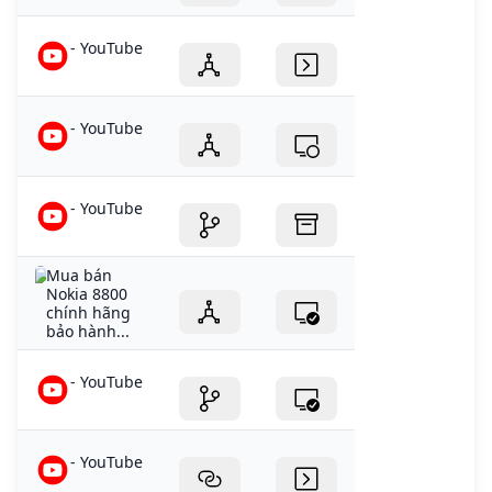
- YouTube
- YouTube
- YouTube
Mua bán
Nokia 8800
chính hãng
bảo hành...
- YouTube
- YouTube