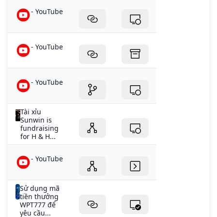
- YouTube
Tài Xỉu online Tài Xỉu trực tuyến - Game App Tài Xỉu uy tín
Cách bắt đầu chơi bài xì phé trực tuyến vào năm 2025: 
WPT Global có ứng dụng di động không?
Lễ hội mùa xuân toàn cầu WPT: 7.000.000 đô la giải thư
- YouTube
- YouTube
Đánh Đề Online 1 Ăn Bao Nhiêu? Tỷ Lệ Ăn Cao Nhất 2026
tranphunt
Mua xe Hyundai giá tốt tại Nghệ An - Đại Lý Hyundai Quả
- YouTube
- YouTube
Một phát bắn - Giải đấu Freezeout của WPT Global
Casino Trực Tuyến Uy Tín Nhất 2026: Top 10 Nhà Cái Hàn
Công nghệ đã ảnh hưởng đến trò chơi roulette như thế 
- YouTube
Sự ra đời của sòng bạc trực tuyến đã tác động đến trò ch
- YouTube
Tài xỉu
Sunwin is
fundraising
for H & H...
- YouTube
Sử dụng mã
tiền thưởng
WPT777 để
yêu cầu...