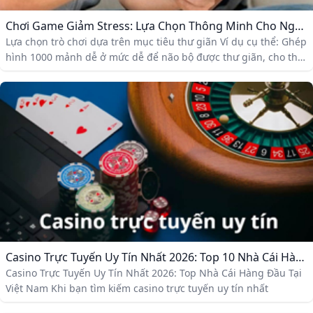
Kinh nghiệm chơi game tài xỉu online uy tín TXMD - tài xỉu
Sun Win Máy Chủ ở Đâu? Tóm Tắt Vắn Gọn & Đáng Tin Cậy
game tài xỉu online uy tín camac 德州约局吧 wepo
Giới Thiệu Casino Online Vip79
- YouTube
- YouTube
Phần thưởng chào mừng mới của WPT Global: lên tới $ 35
- YouTube
Mẹo mới toàn cầu của WPT: Xem trước cá cược tuần 6 của
- YouTube
- YouTube
Ngày 20-25 tháng 9 năm 2024 Giải vô địch WPT Úc
Sòng bạc toàn cầu WPT: Một cuộc phiêu lưu đầy thú vị
Tài Xỉu online Tài Xỉu trực tuyến - Game App Tài Xỉu uy tín 2
- YouTube
Game Tài Xỉu: Cách Chơi Mô Phỏng Và Hiểu Bảng Kết Quả
- YouTube
Nguồn gốc của cái tên Roulette là gì?
Một phát bắn - Giải đấu Freezeout của WPT Global
Ngôi sao đang lên của Brazil gây sốc cho tất cả mọi người
- YouTube
2025 Vụ nổ WSOP! Các định dạng mới + Giải thưởng lớn ngư
Tài Xỉu Online Là Gì? Luật Chơi Xác Suất Và Rủi Ro
- YouTube
- YouTube
Top game hay nhất hiện nay 2026
Sách hướng dẫn giải đấu WPT Australia 2024
Sử dụng đô la hộ chiếu toàn cầu WPT để vào các sự kiện cổ
Công ty cổ phần Ứng dụng và chuyển giao công nghệ xây d
- YouTube
Kinh nghiệm chơi game tài xỉu online uy tín TXMD - tài xỉu
- YouTube
Top 10 Game Tài Xỉu Uy Tín 2026 - Thắng Lớn An Toàn
Rake Chase là gì?
- YouTube
Giới Thiệu Casino Online Vip79
Lịch trình giải đấu toàn cầu WPT 2025
Top 12+ App Game Tài Xỉu Online Uy Tín Nhất - Microsoft
- YouTube
WSOP USA Top 8 Câu hỏi thường gặp
Tiền thưởng chào mừng sòng bạc trực tuyến không có tiền
- YouTube
- YouTube
Đủ điều kiện tham quan Red Dragon Poker Tour Jeju 2025 q
Khi nào và tại sao số 0 kép được thêm vào bánh xe roulett
- YouTube
Top 5 sòng bạc trực tuyến năm 2025: chơi ở đâu và giành c
- YouTube
Chơi Game Giảm Stress: Lựa Chọn Thông Minh Cho Ngày Làm Việc Căng Thẳng
- YouTube
Mua xe Hyundai giá tốt tại Nghệ An - Đại Lý Hyundai Quảng
Một phát bắn - Giải đấu Freezeout của WPT Global
Sách hướng dẫn giải đấu WPT Playground 2024
Paulius Plausinaitis thắng GGMmillion$ SHR với số tiền 31
WSOP USA Top 8 Câu hỏi thường gặp
Trang Ghi Lô Đề Uy Tín 2026: Top 5 Nhà Cái Đáng Tin Cậy N
Phil Ivey tổ chức trò chơi gặp gỡ lễ hội tại Wynn Las Vegas
Top 7 Ứng Dụng Chơi Game Kiếm Tiền Uy Tín Nhất 2026 – Rú
Cách bắt đầu chơi bài xì phé trực tuyến vào năm 2025: Hư
Hướng Dẫn Chi Tiết Về Fun88 Đăng Nhập
Sách hướng dẫn giải đấu WPT Australia 2024
Một phát bắn - Giải đấu Freezeout của WPT Global
Casino Trực Tuyến Uy Tín Nhất 2026: Top 10 Nhà Cái Hàng 
- YouTube
Sử dụng đô la hộ chiếu toàn cầu WPT để vào các sự kiện cổ
- YouTube
Công ty cổ phần Ứng dụng và chuyển giao công nghệ xây d
Hướng dẫn sự kiện WPT Paris 2024
Tôi có thể chơi GGPoker ở Mỹ không?
Cory Zeidman nhận tội về kế hoạch gian lận cá cược thể th
Ứng dụng sòng bạc trực tuyến hàng đầu năm 2025
Steam Community Market :: Listings for game tài 
Tài xỉu Sunwin is fundraising for H & H Activity Center
- YouTube
Máy đánh bạc trả tiền thật mà không cần đặt cọc Chơi miễn
Lịch trình giải đấu toàn cầu WPT 2025
Giải vô địch WPT Prime trở lại với Jereld Sam Shining
App Tài Xỉu Online: Cách Kiểm Tra Trước Khi Cài Đặt
Tải Game PC Miễn Phí Ở Đâu? 5+ Địa Chỉ Uy Tín 2026
- YouTube
- YouTube
Bạn có thể chơi WPT Global ở đâu? Các quốc gia được hỗ tr
Mẹo mới toàn cầu của WPT: Xem trước cá cược tuần 6 của
Mẹo mới toàn cầu của WPT: Xem trước cá cược tuần 6 của
Các quy tắc và lựa chọn cá cược ban đầu cho roulette là gì?
2025 Vụ nổ WSOP! Các định dạng mới + Giải thưởng lớn ngư
- YouTube
- YouTube
- YouTube
WPT Global Million Hyper PKO Showdown: Chi tiết & Hướng
App Tài Xỉu Online: Cách Kiểm Tra Trước Khi Cài Đặt
- YouTube
- YouTube
Mẹo mới toàn cầu của WPT: Xem trước cá cược tuần 6 của
Giải vô địch WPT Prime trở lại với Jereld Sam Shining
Top 18 app tài xỉu online đổi thưởng tiền mặt uy tín 2024 ✔
Kèo Bóng Đá Châu Âu: Hướng Dẫn Chi Tiết và Cách Đọc Kè
Lựa chọn trò chơi dựa trên mục tiêu thư giãn Ví dụ cụ thể: Ghép
WPT Global từ Chủ nhật Hyper PKO Showdown: Mua thấp p
- YouTube
Ngày 20-25 tháng 9 năm 2024 Giải vô địch WPT Úc
Hướng Dẫn Chi Tiết Về Fun88 Đăng Nhập
- YouTube
- YouTube
Đối tác toàn cầu của WPT với Câu lạc bộ bài Poker & Sòng b
- YouTube
TP trong WPT poker là gì?
Một phát bắn - Giải đấu Freezeout của WPT Global
Chơi Game Tài Xỉu Online Uy Tín và Hiệu Quả - nhóm kéo tài
Top 7 Game Tài Xỉu Uy Tín 2026 - Thắng Lớn Không Lừa Đảo
- YouTube
James Obst giành chức vô địch WPT Australia và giành được
QMV CHÚC MỪNG KHAI TRƯƠNG 10 CHỈ
Công nghệ đã ảnh hưởng đến trò chơi roulette như thế nà
Bitstarz không cần tiền thưởng lên tới 5 BTC và 200 vòng q
Tài Xỉu Uy Tín: Cách Chọn Nền Tảng An Toàn
Chơi Tiến Lên Miền Nam Offline: Hướng Dẫn Tải Game và C
- YouTube
- YouTube
- YouTube
- YouTube
🎲 - YouTube game tài xỉu online uy tín game tài xỉu online 
Các giải đấu poker trực tuyến hàng đầu để xem và chơi và
Mua bán Nokia 8800 chính hãng bảo hành 12 tháng
- YouTube
- YouTube
WPT Global ¥ 110 CN ¥ triệu Chủ nhật Hyper PKO Showdo
Công ty cổ phần Ứng dụng và chuyển giao công nghệ xây d
Giới Thiệu Casino Online Vip79
Kinh nghiệm chơi game tài xỉu online uy tín TXMD - tài xỉu
- YouTube
- YouTube
Phil Ivey tổ chức trò chơi gặp gỡ lễ hội tại Wynn Las Vegas
- YouTube
- YouTube
Cuộc đua gay cấn dành cho Cầu thủ xuất sắc nhất WPT mùa
Cách chơi WPT Global trên máy tính của bạn 2024
- YouTube
Tài Xỉu online Tài Xỉu trực tuyến - Game App Tài Xỉu uy tín 2
Cách Tính Điểm Tài Xỉu Chuẩn Xác 2026 - Người Mới読 Cần B
- YouTube
- YouTube
Tương lai của trò chơi roulette là gì?
- YouTube
- YouTube
- YouTube
hình 1000 mảnh dễ ở mức dễ để não bộ được thư giãn, cho thời
🥁 - YouTube game tài xỉu online uy tín game tài xỉu online 
- YouTube
Sòng bạc toàn cầu WPT: Một cuộc phiêu lưu đầy thú vị
- YouTube
Cách bắt đầu chơi bài xì phé trực tuyến vào năm 2025: Hư
- YouTube
Sòng bạc trực tuyến đáng tin cậy nhất: WPT Global
Top 12+ App Game Tài Xỉu Online Uy Tín Nhất - Microsoft
WSOP USA Top 8 Câu hỏi thường gặp
Nhà tài trợ Tiêu đề WPT Global Now cho Triton Poker Super 
Cổng Game Tài Xỉu Online Uy Tín Fun88
22bet – Trải Nghiệm Cá Cược Trực Tuyến Đẳng Cấp
22bet – Trải Nghiệm Cá Cược Trực Tuyến Đẳng Cấp
Bạn có thể chơi WPT Global ở đâu? Các quốc gia được hỗ tr
Doug Polk phải đối mặt với phản ứng dữ dội khi chơi trong 
Cuộc thi Discord nóng lên: Hãy tham gia hành động!
- YouTube
11 ứng dụng và trò chơi poker hay nhất dành cho Android
- YouTube
Store Thí Nghiệm
- YouTube
Game Tài Xỉu: Cách Chơi Mô Phỏng Và Hiểu Bảng Kết Quả
- YouTube
- YouTube
- YouTube
🥁 - YouTube game tài xỉu online uy tín game tài xỉu online 
Tải Game PC Miễn Phí Ở Đâu? 5+ Địa Chỉ Uy Tín 2026
- YouTube
Lịch thi WPT Châu Á Thái Bình Dương 2024-2025
- YouTube
Sử dụng mã tiền thưởng WPT777 để yêu cầu ưu đãi đặc biệt
Sòng bạc trực tuyến đáng tin cậy nhất: WPT Global
Tùy chọn thanh toán tại EVERYGAME Poker: Giao dịch nha
Hyper Dash trong WPT Global là gì? Đi sâu vào hành động 
Nguồn gốc của cái tên Roulette là gì?
Chán Quá Nên Chơi Game Gì? Top Tựa Thư Giãn Nông Trại 
Mua bán Nokia 8800 chính hãng bảo hành 12 tháng
Tải Game PC Miễn Phí Ở Đâu? 5+ Địa Chỉ Uy Tín 2026
Lịch trình giải đấu toàn cầu WPT 2025
- YouTube
Mua xe Hyundai giá tốt tại Nghệ An - Đại Lý Hyundai Quảng
- YouTube
WPT Global tổ chức sự kiện ở những quốc gia và khu vực n
Tài Xỉu Online Là Gì? Luật Chơi Xác Suất Và Rủi Ro
- YouTube
WPT Global Cow Boy: Quan điểm của người chơi
Top 7 Ứng Dụng Chơi Game Kiếm Tiền Uy Tín Nhất 2026 – Rú
Texas Holdem Flop có nghĩa là gì?
gian chơi khoảng 15–20 phút mỗi session. Các trò như jigsaw
- YouTube
Cory Zeidman nhận tội về kế hoạch gian lận cá cược thể th
Cách tải xuống đăng ký và Master WPT Global: 2025 Guide 
Casino Trực Tuyến Uy Tín Nhất 2026: Top 10 Nhà Cái Hàng 
Chơi bài xì phé trực tuyến trên Android: Hướng dẫn năm 2
Cách tải xuống đăng ký và Master WPT Global: 2025 Guide 
Top trang web game online hay nhất 2026
TOP 15 trang game Tài Xỉu Online uy tín nhất tại Việt Nam
Cách đủ điều kiện tham gia các sự kiện trực tuyến của WP
Chơi Game Tài Xỉu Online Uy Tín và Hiệu Quả - nhóm kéo tài
Top 12+ App Game Tài Xỉu Online Uy Tín Nhất - Microsoft
- YouTube
Martin Tsvetanov giành chiến thắng trong sự kiện chính Eu
QMV CHÚC MỪNG KHAI TRƯƠNG 10 CHỈ
- YouTube
Texas Holdem Flop có nghĩa là gì?
Frank Stepuchin dẫn đầu RRPO WPT Seminole 2024 sau ngà
Cory Zeidman nhận tội về kế hoạch gian lận cá cược thể th
Lễ hội mùa xuân toàn cầu WPT: 7.000.000 đô la giải thưởn
- YouTube
- YouTube
- YouTube
- YouTube
Đủ điều kiện tham quan Red Dragon Poker Tour Jeju 2025 q
Top 18 app tài xỉu online đổi thưởng tiền mặt uy tín 2024 ✔
- YouTube
Game nổ hũ là game gì?
Công ty TNHH Minh Nhân Việt Nam
tranphunt
TP trong WPT poker là gì?
Tiền thưởng chào mừng sòng bạc trực tuyến không có tiền
Cách tải xuống WPTGO và bắt đầu
Lễ hội mùa xuân toàn cầu WPT: 7.000.000 đô la giải thưởn
68 Game Bài Trụ Số Ở Đâu?
tranphunt
- YouTube
Rake Chase là gì?
tranphunt
Top trang web game online hay nhất 2026
- YouTube
- YouTube
- YouTube
App Tài Xỉu Online: Cách Kiểm Tra Trước Khi Cài Đặt
Cách đủ điều kiện tham gia các sự kiện trực tuyến của WP
Steam Community Market :: Listings for game tài 
WPT Global từ Chủ nhật Hyper PKO Showdown: Mua thấp p
- YouTube
- YouTube
phong cảnh hoặc hình động vật thân thiện giúp giảm căng
- YouTube
Giải vô địch WPT Prime trở lại với Jereld Sam Shining
Doug Polk phải đối mặt với phản ứng dữ dội khi chơi trong 
Tương lai của trò chơi roulette là gì?
Chơi Game Bài Tiến Lên Miền Nam Miễn Phí
Game Tài Xỉu: Cách Chơi Mô Phỏng Và Hiểu Bảng Kết Quả
Top Web Game Online Hay Nhất 2026
Đối tác toàn cầu của WPT với Câu lạc bộ bài Poker & Sòng b
- YouTube
Làm cho Phil Ivey cười có thể biến thành một ngày trả lương
- YouTube
Đánh Đề Online 1 Ăn Bao Nhiêu? Tỷ Lệ Ăn Cao Nhất 2026
WPT Global tổ chức sự kiện ở những quốc gia và khu vực n
68 Game Bài Trụ Số Ở Đâu?
- YouTube
- YouTube
68 Game Bài Trụ Số Ở Đâu?
Chán Quá Nên Chơi Game Gì? Top Tựa Thư Giãn Nông Trại 
- YouTube
Hướng dẫn sự kiện WPT Paris 2024
Roulette đóng vai trò gì trong văn hóa đại chúng chẳng h
Đánh Tài Xỉu Trên Mạng Bị Phạt Như Thế Nào? Mức Phạt & 
- YouTube
Vincent Meli tăng lên 100.000 với K♣️ J♣️ Francois Tosques Call
Nhà tài trợ Tiêu đề WPT Global Now cho Triton Poker Super 
Quảng cáo mới nhất của WPT Global: vé cho một số tiền ch
Cách Tính Điểm Tài Xỉu Chuẩn Xác 2026 - Người Mới読 Cần B
Top trang web game online hay nhất 2026
Cách bắt đầu chơi bài xì phé trực tuyến vào năm 2025: Hư
Cory Zeidman nhận tội về kế hoạch gian lận cá cược thể th
Một phát bắn - Giải đấu Freezeout của WPT Global
Casino Trực Tuyến Uy Tín Nhất 2026: Top 10 Nhà Cái Hàng 
- YouTube
Top 18 app tài xỉu online đổi thưởng tiền mặt uy tín 2024 ✔
Các giải đấu poker trực tuyến hàng đầu để xem và chơi và
Sòng bạc toàn cầu WPT: Một cuộc phiêu lưu đầy thú vị
- YouTube
Trò chơi roulette lần đầu tiên được chơi ở đâu và khi nào?
68 Game Bài Trụ Số Ở Đâu?
- YouTube
- YouTube
Ứng dụng sòng bạc trực tuyến hàng đầu năm 2025
Tiền thưởng chào mừng sòng bạc trực tuyến không có tiền
- YouTube
- YouTube
- YouTube
Nhà tài trợ Tiêu đề WPT Global Now cho Triton Poker Super 
Tổng giải thưởng của WPT Prime Đài Loan là bao nhiêu
thẳng nhanh chóng so với môn thể thao cạnh tranh. Tùy chọn
- YouTube
Game Nổ Hũ Là Gì?
Cập nhật game tài xỉu online uy tín và xu hướng 2025
- YouTube
Bitstarz không cần tiền thưởng lên tới 5 BTC và 200 vòng q
James Obst giành chức vô địch WPT Australia và giành được
Tổng giải thưởng của WPT Prime Đài Loan là bao nhiêu
Tải Game PC Miễn Phí Ở Đâu? 5+ Địa Chỉ Uy Tín 2026
Quảng cáo mới nhất của WPT Global: vé cho một số tiền ch
- YouTube
11 ứng dụng và trò chơi poker hay nhất dành cho Android
- YouTube
Các quy tắc và lựa chọn cá cược ban đầu cho roulette là gì?
- YouTube
RR88 là App Gì? Cẩm nang App Cá cược RR88 cho Người mớ
Lịch thi WPT Châu Á Thái Bình Dương 2024-2025
Giải vô địch WPT Prime trở lại với Jereld Sam Shining
- YouTube
- YouTube
Tài Xỉu Online Uy Tín: Tiêu Chí Kiểm Tra Thay Vì Tin Quảng 
TOP 15 trang game Tài Xỉu Online uy tín nhất tại Việt Nam
- YouTube
Top 10+ App Game Tài Xỉu Online Uy Tín Đổi Tiền Thật
- YouTube
- YouTube
James Obst giành chức vô địch WPT Australia và giành được
- YouTube
game tài xỉu online uy tín camac 德州约局吧 wepo
- YouTube
Frank Stepuchin dẫn đầu RRPO WPT Seminole 2024 sau ngà
WPT Global từ Chủ nhật Hyper PKO Showdown: Mua thấp p
- YouTube
Bạn có biết trò chơi poker trực tuyến WPTGO
Công nghệ đã ảnh hưởng đến trò chơi roulette như thế nà
🎡 - YouTube game tài xỉu online uy tín camac game tài xỉu 
Frank Stepuchin dẫn đầu RRPO WPT Seminole 2024 sau ngà
Giải vô địch tiền thưởng vàng: Cú sút hàng tuần của bạn ở
- YouTube
Vui Cùng Dafabet – Khám Phá Thế Giới Cá Cược Đẳng Cấp
Steam Community Market :: Listings for game tài 
- YouTube
- YouTube
Ngôi sao đang lên của Brazil gây sốc cho tất cả mọi người
- YouTube
- YouTube
- YouTube
- YouTube
Không có tiền gửi miễn phí tại WPT Global - chơi mà không 
thay thế: Phiêu lưu nhẹ với nhạc nền êm và tốc độ chậm, ví dụ
Game đánh bài rút tiền uy tín
Doug Polk phải đối mặt với phản ứng dữ dội khi chơi trong 
Game Bài Là Gì? Khám Phá Thế Giới Trò Chơi Bài Đa Dạng
Giới Thiệu Casino Online BK8
- YouTube
- YouTube
Roulette đóng vai trò gì trong văn hóa đại chúng chẳng h
Giới Thiệu Casino Online Vip79
Tương lai của trò chơi roulette là gì?
- YouTube
- YouTube
Cách Tính Điểm Tài Xỉu Chuẩn Xác 2026 - Người Mới読 Cần B
Bạn có thể chơi WPT Global ở đâu? Các quốc gia được hỗ tr
- YouTube
TOP 15 trang game Tài Xỉu Online uy tín nhất tại Việt Nam
- YouTube
Steam Community Market :: Listings for game tài 
Top trang web game online hay nhất 2026
Game đánh bài rút tiền uy tín
Casino Trực Tuyến Uy Tín Nhất 2026: Top 10 Nhà Cái Hàng 
Ai có nhiều vòng tay WSOP nhất?
- YouTube
Công ty cổ phần Ứng dụng và chuyển giao công nghệ xây d
🎡 - YouTube game tài xỉu online uy tín camac game tài xỉu 
Máy đánh bạc trả tiền thật mà không cần đặt cọc Chơi miễn
- YouTube
22bet – Trải Nghiệm Cá Cược Trực Tuyến Đẳng Cấp
Sách hướng dẫn giải đấu WPT Australia 2024
Rake Chase là gì?
Kinh nghiệm chơi game tài xỉu online uy tín TXMD - tài xỉu
- YouTube
Chơi Game Bài Tiến Lên Miền Nam Miễn Phí
Công ty cổ phần Ứng dụng và chuyển giao công nghệ xây d
Cách giành chiến thắng tại trực tuyến Blackjack: Chiến lượ
Chơi Tài Xỉu Bị Phạt Tù Bao Nhiêu? Cảnh Báo Sốc 2026
- YouTube
- YouTube
- YouTube
Casino Trực Tuyến Uy Tín Nhất 2026: Top 10 Nhà Cái Hàng 
Cách Tính Điểm Tài Xỉu Chuẩn Xác 2026 - Người Mới読 Cần B
- YouTube
Top 7 Ứng Dụng Chơi Game Kiếm Tiền Uy Tín Nhất 2026 – Rú
- YouTube
Casino Trực Tuyến Uy Tín Nhất 2026: Top 10 Nhà Cái Hàng 
Game đánh bài rút tiền uy tín
game tài xỉu online uy tín camac 德州约局吧 wepo
WSOP USA Top 8 Câu hỏi thường gặp
Tài Xỉu Online Là Gì? Luật Chơi Xác Suất Và Rủi Ro
một game khám phá thành phố cổ có đồ họa pastel và không có
thời hạn hoàn thành nhiệm vụ, giúp người chơi cảm thấy an
tâm khi đi dạo ảo.
Casino Trực Tuyến Uy Tín Nhất 2026: Top 10 Nhà Cái Hàng Đầu Việt Nam
Casino Trực Tuyến Uy Tín Nhất 2026: Top Nhà Cái Hàng Đầu Tại
Việt Nam Khi bạn tìm kiếm casino trực tuyến uy tín nhất