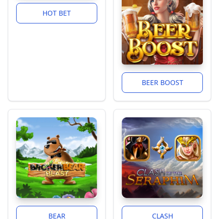
app tài xỉu online
68 Game Bài Trụ Số Ở Đâu?
Tài Xỉu Online Là Gì? Luật Chơi Xác Suất Và Rủi Ro
Cách bắt đầu chơi bài xì phé trực tuyến vào năm 2025: 
WPT Global vs GGPoker: Bạn nên chọn nền tảng poker n
Sòng bạc toàn cầu WPT: Một cuộc phiêu lưu đầy thú vị
Phần thưởng chào mừng mới của WPT Global: lên tới $ 
Cory Zeidman nhận tội về kế hoạch gian lận cá cược thể 
- YouTube
Tùy chọn thanh toán tại EVERYGAME Poker: Giao dịch n
Làm cho Phil Ivey cười có thể biến thành một ngày trả lươ
Cuộc thi Discord nóng lên: Hãy tham gia hành động!
2025 Vụ nổ WSOP! Các định dạng mới + Giải thưởng lớn n
- YouTube
- YouTube
- YouTube
- YouTube
- YouTube
- YouTube
James Obst giành chức vô địch WPT Australia và giành đư
Steam Community Market :: Listings for game tà
- YouTube
Chơi Tiến Lên Miền Nam Offline: Hướng Dẫn Tải Game và
Game đánh bài rút tiền uy tín
Mua xe Hyundai giá tốt tại Nghệ An - Đại Lý Hyundai Quả
Tương lai của trò chơi roulette là gì?
Tải Game PC Miễn Phí Ở Đâu? 5+ Địa Chỉ Uy Tín 2026
- YouTube
- YouTube
Sách hướng dẫn giải đấu WPT Australia 2024
Top 10 app game tài xỉu online uy tín nhất việt nam
- YouTube
- YouTube
Không có tiền gửi miễn phí tại WPT Global - chơi mà khôn
Sun Win Máy Chủ ở Đâu? Tóm Tắt Vắn Gọn & Đáng Tin Cậ
- YouTube
- YouTube
- YouTube
Nguồn gốc của cái tên Roulette là gì?
HOT BET
- YouTube
- YouTube
Top 7 Game Tài Xỉu Uy Tín 2026 - Thắng Lớn Không Lừa Đ
Cách tải xuống WPTGO và bắt đầu
Công nghệ đã ảnh hưởng đến trò chơi roulette như thế 
- YouTube
Top 18 app tài xỉu online đổi thưởng tiền mặt uy tín 2024
- YouTube
Các giải đấu poker trực tuyến hàng đầu để xem và chơi 
Đủ điều kiện cho sự kiện chính của WPT Global thông qu
- YouTube
WPT Global Million Hyper PKO Showdown: Chi tiết & Hướ
- YouTube
Chán Quá Nên Chơi Game Gì? Top Tựa Thư Giãn Nông Trạ
Cuộc đua gay cấn dành cho Cầu thủ xuất sắc nhất WPT m
- YouTube
🎲 - YouTube game tài xỉu online uy tín game tài xỉu onlin
Mua bán Nokia 8800 chính hãng bảo hành 12 tháng
- YouTube
- YouTube
Poker toàn cầu có phải là tiền thật không?
Là poker trực tuyến được gian lận?
- YouTube
Tương lai của trò chơi roulette là gì?
- YouTube
- YouTube
WPT Global Million Hyper PKO Showdown: Chi tiết & Hướ
Tài xỉu Sunwin is fundraising for H & H Activity Center
Sử dụng đô la hộ chiếu toàn cầu WPT để vào các sự kiện 
WPT Global ¥ 110 CN ¥ triệu Chủ nhật Hyper PKO Show
game tài xỉu online uy tín camac 德州约局吧 we
Quy tắc mới cho Thiên đường WSOP: Thiết bị điện tử và H
WSOP USA Top 8 Câu hỏi thường gặp
Giải vô địch WPT Prime trở lại với Jereld Sam Shining
- YouTube
Giải vô địch WPT khơi dậy tinh thần của huyền thoại Pok
Cách Tính Điểm Tài Xỉu Chuẩn Xác 2026 - Người Mới読 Cần
Top Web Game Online Hay Nhất 2026
Cách bắt đầu chơi bài xì phé trực tuyến vào năm 2025: 
- YouTube
Đánh bạc online được hiểu như thế nào? Người tham gia 
Giải vô địch WPT Prime trở lại với Jereld Sam Shining
- YouTube
- YouTube
Top 7 Game Tài Xỉu Uy Tín 2026 - Thắng Lớn Không Lừa Đ
Top 7 Ứng Dụng Chơi Game Kiếm Tiền Uy Tín Nhất 2026 – 
Lịch trình giải đấu toàn cầu WPT 2025
Giải vô địch WPT khơi dậy tinh thần của huyền thoại Pok
- YouTube
Hướng dẫn sự kiện WPT Paris 2024
WSOP USA Top 8 Câu hỏi thường gặp
Đủ điều kiện tham quan Red Dragon Poker Tour Jeju 2025
Mua xe Hyundai giá tốt tại Nghệ An - Đại Lý Hyundai Quả
Top 12+ App Game Tài Xỉu Online Uy Tín Nhất - Microso
TP trong WPT poker là gì?
Top 12+ App Game Tài Xỉu Online Uy Tín Nhất - Microso
Chơi Tài Xỉu Bị Phạt Tù Bao Nhiêu? Cảnh Báo Sốc 2026
🥁 - YouTube game tài xỉu online uy tín game tài xỉu onlin
Top game hay nhất hiện nay 2026
Game Nổ Hũ Là Gì?
Giải vô địch WPT khơi dậy tinh thần của huyền thoại Pok
- YouTube
- YouTube
RR88 là App Gì? Cẩm nang App Cá cược RR88 cho Người 
Phần thưởng chào mừng mới của WPT Global: lên tới $ 
- YouTube
Bitstarz không cần tiền thưởng lên tới 5 BTC và 200 vòng
Giới Thiệu Casino Online BK8
Sách hướng dẫn giải đấu WPT Australia 2024
- YouTube
Martin Tsvetanov giành chiến thắng trong sự kiện chính 
Chơi Tài Xỉu Bị Phạt Tù Bao Nhiêu? Cảnh Báo Sốc 2026
Bạn có biết trò chơi poker trực tuyến WPTGO
- YouTube
- YouTube
🎲 - YouTube game tài xỉu online uy tín game tài xỉu onlin
Một phát bắn - Giải đấu Freezeout của WPT Global
app tài xỉu online
game tài xỉu online
game tài xỉu
tài xỉu online uy tín
tài xỉu online
game tài xỉu online
tài xỉu online
tài xỉu online
tài xỉu online uy tín
game tài xỉu online
app tài xỉu online
game tài xỉu online
app tài xỉu online
tài xỉu online
tài xỉu online
app tài xỉu online
tài xỉu online uy tín
app tài xỉu online
app tài xỉu online
tài xỉu online uy tín
game tài xỉu online
app tài xỉu online
tài xỉu online uy tín
game tài xỉu
game tài xỉu online
tài xỉu online
game tài xỉu online
tài xỉu online uy tín
app tài xỉu online
game tài xỉu online
tài xỉu online
game tài xỉu online
game tài xỉu
game tài xỉu online
tài xỉu online uy tín
tài xỉu online uy tín
game tài xỉu
Kèo Bóng Đá Châu Âu: Hướng Dẫn Chi Tiết và Cách Đọc 
Martin Tsvetanov giành chiến thắng trong sự kiện chính 
- YouTube
Top 12+ App Game Tài Xỉu Online Uy Tín Nhất - Microso
QMV CHÚC MỪNG KHAI TRƯƠNG 10 CHỈ
Lịch trình giải đấu toàn cầu WPT 2025
- YouTube
Giải vô địch tiền thưởng vàng: Cú sút hàng tuần của bạn
- YouTube
Bạn có biết trò chơi poker trực tuyến WPTGO
- YouTube
Công nghệ đã ảnh hưởng đến trò chơi roulette như thế 
Roulette đóng vai trò gì trong văn hóa đại chúng chẳng
Cổng Game Tài Xỉu Online Uy Tín Fun88
Chơi Tài Xỉu Bị Phạt Tù Bao Nhiêu? Cảnh Báo Sốc 2026
- YouTube
Lịch thi WPT Châu Á Thái Bình Dương 2024-2025
WPT Global tổ chức sự kiện ở những quốc gia và khu vực
Lịch thi WPT Châu Á Thái Bình Dương 2024-2025
Casino Trực Tuyến Uy Tín Nhất 2026: Top 10 Nhà Cái Hàn
Cách chơi WPT Global trên máy tính của bạn 2024
Game nổ hũ là game gì?
Cách tải xuống WPTGO và bắt đầu
- YouTube
- YouTube
Đủ điều kiện tham quan Red Dragon Poker Tour Jeju 2025
- YouTube
Tài Xỉu online Tài Xỉu trực tuyến - Game App Tài Xỉu uy tín
- YouTube
Kèo Bóng Đá Châu Âu: Hướng Dẫn Chi Tiết và Cách Đọc 
Sự ra đời của sòng bạc trực tuyến đã tác động đến trò ch
Công ty cổ phần Ứng dụng và chuyển giao công nghệ xây
WPT Global ¥ 110 CN ¥ triệu Chủ nhật Hyper PKO Show
- YouTube
🎲 - YouTube game tài xỉu online uy tín game tài xỉu onlin
Đánh giá về Everygame Poker: Hướng dẫn chơi Poker trự
Sách hướng dẫn giải đấu WPT Playground 2024
Game đánh bài rút tiền uy tín
- YouTube
Lễ hội mùa xuân toàn cầu WPT: 7.000.000 đô la giải thư
- YouTube
- YouTube
WPT Global Million Hyper PKO Showdown: Chi tiết & Hướ
- YouTube
- YouTube
Ứng dụng sòng bạc trực tuyến hàng đầu năm 2025
WPT Global tổ chức sự kiện ở những quốc gia và khu vực
- YouTube
Tài xỉu online uy tín - App tài xỉu online kiếm tiền
Sòng bạc toàn cầu WPT: Một cuộc phiêu lưu đầy thú vị
- YouTube
Lễ hội mùa xuân toàn cầu WPT: 7.000.000 đô la giải thư
Đánh bạc online được hiểu như thế nào? Người tham gia 
- YouTube
- YouTube
Cổng Game Tài Xỉu Online Uy Tín Fun88
Giới Thiệu Casino Online BK8
Texas Holdem Flop có nghĩa là gì?
- YouTube
Doug Polk phải đối mặt với phản ứng dữ dội khi chơi tron
Mua bán Nokia 8800 chính hãng bảo hành 12 tháng
🎡 - YouTube game tài xỉu online uy tín camac game tài xỉ
Top 1 Game Thế Giới Là Gì? Cập Nhật 2026
Paulius Plausinaitis thắng GGMmillion$ SHR với số tiền 
Vui Cùng Dafabet – Khám Phá Thế Giới Cá Cược Đẳng Cấ
- YouTube
- YouTube
Top game hay nhất hiện nay 2026
- YouTube
Sách hướng dẫn giải đấu WPT Australia 2024
Cách giành chiến thắng tại các vị trí trực tuyến vào năm 
Cách Tính Điểm Tài Xỉu Chuẩn Xác 2026 - Người Mới読 Cần
Poker toàn cầu có phải là tiền thật không?
- YouTube
- YouTube
Tài Xỉu Online Là Gì? Luật Chơi Xác Suất Và Rủi Ro
Top game hay nhất hiện nay 2026
Đủ điều kiện tham quan Red Dragon Poker Tour Jeju 2025
WPT Global Cow Boy: Quan điểm của người chơi
Tải Game PC Miễn Phí Ở Đâu? 5+ Địa Chỉ Uy Tín 2026
Tài Xỉu Online Là Gì? Luật Chơi Xác Suất Và Rủi Ro
- YouTube
Khám Phá Trò Chơi Tài Xỉu Online - tài xỉu online uy tín 1
Timothy Chung: Từ tiệc sinh nhật đến nhà vô địch WPT P
- YouTube
Lễ hội mùa xuân toàn cầu WPT: 7.000.000 đô la giải thư
Chơi Tiến Lên Miền Nam Offline: Hướng Dẫn Tải Game và
Tài Xỉu Uy Tín: Cách Chọn Nền Tảng An Toàn
TOP 15 trang game Tài Xỉu Online uy tín nhất tại Việt Na
- YouTube
- YouTube
Công ty TNHH Minh Nhân Việt Nam
- YouTube
game tài xỉu online uy tín camac 德州约局吧 we
Sách hướng dẫn giải đấu WPT Australia 2024
Máy đánh bạc trả tiền thật mà không cần đặt cọc Chơi mi
- YouTube
- YouTube
Top 5 Nhà Cái Uy Tín Nhất Việt Nam 2024
Trò chơi roulette lần đầu tiên được chơi ở đâu và khi nào
- YouTube
Bitstarz không cần tiền thưởng lên tới 5 BTC và 200 vòng
Tài xỉu Sunwin is fundraising for H & H Activity Center
Quy tắc mới cho Thiên đường WSOP: Thiết bị điện tử và H
- YouTube
68 Game Bài Trụ Số Ở Đâu?
WPT Global ¥ 110 CN ¥ triệu Chủ nhật Hyper PKO Show
- YouTube
Top 5 sòng bạc trực tuyến năm 2025: chơi ở đâu và giành
Mẹo mới toàn cầu của WPT: Xem trước cá cược tuần 6 c
Game Online Uy Tín Nhất 2026: Top 16 Sân Chơi Kiếm Tiề
Ai đã phát minh ra trò chơi roulette?
Hyper Dash trong WPT Global là gì? Đi sâu vào hành độn
- YouTube
BEER BOOST
- YouTube
Lịch trình giải đấu toàn cầu WPT 2025
Vincent Meli tăng lên 100.000 với K♣️ J♣️ Francois Tosques Ca
Một người phụ nữ hướng dẫn lựa chọn đồ chơi tình dục
- YouTube
Các giải đấu poker trực tuyến hàng đầu để xem và chơi 
- YouTube
Top 7 Game Tài Xỉu Uy Tín 2026 - Thắng Lớn Không Lừa Đ
Top 10 Game Tài Xỉu Uy Tín 2026 - Thắng Lớn An Toàn
Chơi Game Bài Tiến Lên Miền Nam Miễn Phí
- YouTube
Chán Quá Nên Chơi Game Gì? Top Tựa Thư Giãn Nông Trạ
Chán Quá Nên Chơi Game Gì? Top Tựa Thư Giãn Nông Trạ
Top 1 Game Thế Giới Là Gì? Cập Nhật 2026
Sử dụng mã tiền thưởng WPT777 để yêu cầu ưu đãi đặc bi
Chán Quá Nên Chơi Game Gì? Top Tựa Thư Giãn Nông Trạ
Sự ra đời của sòng bạc trực tuyến đã tác động đến trò ch
Chơi Tiến Lên Miền Nam Offline: Hướng Dẫn Tải Game và
Top 18 app tài xỉu online đổi thưởng tiền mặt uy tín 2024
Những quốc gia nào bị hạn chế trên WPT Global?
- YouTube
James Obst giành chức vô địch WPT Australia và giành đư
- YouTube
Công ty cổ phần Ứng dụng và chuyển giao công nghệ xây
🥁 - YouTube game tài xỉu online uy tín game tài xỉu onlin
- YouTube
- YouTube
Tôi có thể chơi GGPoker ở Mỹ không?
- YouTube
Cuộc đua gay cấn dành cho Cầu thủ xuất sắc nhất WPT m
Chán Quá Nên Chơi Game Gì? Top Tựa Thư Giãn Nông Trạ
- YouTube
Top 10 app game tài xỉu online uy tín nhất việt nam
Cách giành chiến thắng tại trực tuyến Blackjack: Chiến 
Bạn có thể chơi WPT Global ở đâu? Các quốc gia được hỗ 
Cách tải xuống WPTGO và bắt đầu
Tùy chọn thanh toán tại EVERYGAME Poker: Giao dịch n
- YouTube
WPT Global tổ chức sự kiện ở những quốc gia và khu vực
- YouTube
Sách hướng dẫn giải đấu WPT Playground 2024
🎲 - YouTube game tài xỉu online uy tín game tài xỉu onlin
- YouTube
Chơi Tài Xỉu Bị Phạt Tù Bao Nhiêu? Cảnh Báo Sốc 2026
Đối tác toàn cầu của WPT với Câu lạc bộ bài Poker & Sòng
Khám Phá Trò Chơi Tài Xỉu Online - tài xỉu online uy tín 1
- YouTube
- YouTube
Sử dụng đô la hộ chiếu toàn cầu WPT để vào các sự kiện 
Vui Cùng Dafabet – Khám Phá Thế Giới Cá Cược Đẳng Cấ
- YouTube
Cuộc thi Discord nóng lên: Hãy tham gia hành động!
Những quốc gia nào có thể chơi WPTGlobal vào năm 202
- YouTube
Mua xe Hyundai giá tốt tại Nghệ An - Đại Lý Hyundai Quả
Công ty cổ phần Ứng dụng và chuyển giao công nghệ xây
- YouTube
- YouTube
- YouTube
Martin Tsvetanov giành chiến thắng trong sự kiện chính 
- YouTube
Trang Ghi Lô Đề Uy Tín 2026: Top 5 Nhà Cái Đáng Tin Cậy
Cách tải xuống đăng ký và Master WPT Global: 2025 Guid
Bạn không thể tải xuống và chơi WPT Poker Global ở các
Sòng bạc trực tuyến đáng tin cậy nhất: WPT Global
- YouTube
Poker toàn cầu có phải là tiền thật không?
- YouTube
- YouTube
- YouTube
Tải Game PC Miễn Phí Ở Đâu? 5+ Địa Chỉ Uy Tín 2026
Sự trở lại của Shevliakov giành giải thưởng hàng triệu 
Mua bán Nokia 8800 chính hãng bảo hành 12 tháng
- YouTube
- YouTube
Top trang web game online hay nhất 2026
Trò chơi roulette lần đầu tiên được chơi ở đâu và khi nào
Top Web Game Online Hay Nhất 2026
- YouTube
- YouTube
- YouTube
Chơi Tiến Lên Miền Nam Offline: Hướng Dẫn Tải Game và
Sòng bạc trực tuyến đáng tin cậy nhất: WPT Global
Tôi có thể chơi GGPoker ở Mỹ không?
Cổng Game Tài Xỉu Online Uy Tín Fun88
- YouTube
game tài xỉu online uy tín camac 德州约局吧 we
Giới Thiệu Casino Online Vip79
Máy đánh bạc trả tiền thật mà không cần đặt cọc Chơi mi
- YouTube
Ngôi sao đang lên của Brazil gây sốc cho tất cả mọi ngư
Bạn không thể tải xuống và chơi WPT Poker Global ở các
- YouTube
Cập nhật game tài xỉu online uy tín và xu hướng 2025
🎲 - YouTube game tài xỉu online uy tín game tài xỉu onlin
Top 7 Game Tài Xỉu Uy Tín 2026 - Thắng Lớn Không Lừa Đ
Mua xe Hyundai giá tốt tại Nghệ An - Đại Lý Hyundai Quả
Game đánh bài rút tiền uy tín
Một số vụ bê bối và tranh cãi nổi tiếng về roulette trong s
Một phát bắn - Giải đấu Freezeout của WPT Global
Hướng Dẫn Chi Tiết Về Fun88 Đăng Nhập
Cuộc thi Discord nóng lên: Hãy tham gia hành động!
Ai đã phát minh ra trò chơi roulette?
Game Bài Là Gì? Khám Phá Thế Giới Trò Chơi Bài Đa Dạng
- YouTube
Giải vô địch WPT Prime trở lại với Jereld Sam Shining
Giải vô địch thế giới WPT 2024 khai mạc tại Wynn Las Vega
Top 18 app tài xỉu online đổi thưởng tiền mặt uy tín 2024
James Obst giành chức vô địch WPT Australia và giành đư
Tài Xỉu Online Là Gì? Luật Chơi Xác Suất Và Rủi Ro
Game đánh bài rút tiền uy tín
tranphunt
Sòng bạc tiền thưởng hàng đầu không có tiền gửi vào nă
Kinh nghiệm chơi game tài xỉu online uy tín TXMD - tài x
- YouTube
WPT Global Million Hyper PKO Showdown: Chi tiết & Hướ
- YouTube
WPT Global ¥ 110 CN ¥ triệu Chủ nhật Hyper PKO Show
Lịch trình giải đấu toàn cầu WPT 2025
Quảng cáo mới nhất của WPT Global: vé cho một số tiền 
Sòng bạc toàn cầu WPT: Một cuộc phiêu lưu đầy thú vị
- YouTube
- YouTube
Ngày 20-25 tháng 9 năm 2024 Giải vô địch WPT Úc
- YouTube
Mua xe Hyundai giá tốt tại Nghệ An - Đại Lý Hyundai Quả
Nhà tài trợ Tiêu đề WPT Global Now cho Triton Poker Sup
WPT Global ¥ 110 CN ¥ triệu Chủ nhật Hyper PKO Show
Sử dụng đô la hộ chiếu toàn cầu WPT để vào các sự kiện 
🎡 - YouTube game tài xỉu online uy tín camac game tài xỉ
Timothy Chung: Từ tiệc sinh nhật đến nhà vô địch WPT P
Giải vô địch WPT khơi dậy tinh thần của huyền thoại Pok
Tài Xỉu Online Là Gì? Luật Chơi Xác Suất Và Rủi Ro
- YouTube
Cách tải xuống WPTGO và bắt đầu
Lịch thi WPT Châu Á Thái Bình Dương 2024-2025
Ai có nhiều vòng tay WSOP nhất?
- YouTube
- YouTube
RR88 là App Gì? Cẩm nang App Cá cược RR88 cho Người 
Top 5 sòng bạc trực tuyến năm 2025: chơi ở đâu và giành
Tài Xỉu Online Là Gì? Luật Chơi Xác Suất Và Rủi Ro
Nhà tài trợ Tiêu đề WPT Global Now cho Triton Poker Sup
- YouTube
Làm cho Phil Ivey cười có thể biến thành một ngày trả lươ
Đối tác toàn cầu của WPT với Câu lạc bộ bài Poker & Sòng
- YouTube
Đánh giá về Everygame Poker: Hướng dẫn chơi Poker trự
Doug Polk phải đối mặt với phản ứng dữ dội khi chơi tron
QMV CHÚC MỪNG KHAI TRƯƠNG 10 CHỈ
- YouTube
Top 5 Nhà Cái Uy Tín Nhất Việt Nam 2024
- YouTube
Phil Ivey tổ chức trò chơi gặp gỡ lễ hội tại Wynn Las Veg
Cuộc đua gay cấn dành cho Cầu thủ xuất sắc nhất WPT m
WPT Australia Returns: Thời điểm quan trọng của poker t
- YouTube
Ngôi sao đang lên của Brazil gây sốc cho tất cả mọi ngư
Phil Ivey tổ chức trò chơi gặp gỡ lễ hội tại Wynn Las Veg
- YouTube
Các quy tắc và lựa chọn cá cược ban đầu cho roulette là g
- YouTube
- YouTube
- YouTube
Ai có nhiều vòng tay WSOP nhất?
Top 7 Game Tài Xỉu Uy Tín 2026 - Thắng Lớn Không Lừa Đ
Mẹo mới toàn cầu của WPT: Xem trước cá cược tuần 6 c
Tài xỉu online uy tín - App tài xỉu online kiếm tiền
- YouTube
- YouTube
Các quy tắc và lựa chọn cá cược ban đầu cho roulette là g
- YouTube
Cách tải xuống đăng ký và Master WPT Global: 2025 Guid
- YouTube
WPT Global ¥ 110 CN ¥ triệu Chủ nhật Hyper PKO Show
Ứng dụng sòng bạc trực tuyến hàng đầu năm 2025
Tài Xỉu Uy Tín: Cách Chọn Nền Tảng An Toàn
Martin Tsvetanov giành chiến thắng trong sự kiện chính 
Martin Tsvetanov giành chiến thắng trong sự kiện chính 
WPT Global Million Hyper PKO Showdown: Chi tiết & Hướ
- YouTube
Trò chơi roulette lần đầu tiên được chơi ở đâu và khi nào
Đánh Tài Xỉu Trên Mạng Bị Phạt Như Thế Nào? Mức Phạt 
Chơi Tài Xỉu Bị Phạt Tù Bao Nhiêu? Cảnh Báo Sốc 2026
Chơi Tiến Lên Miền Nam Offline: Hướng Dẫn Tải Game và
Đủ điều kiện cho sự kiện chính của WPT Global thông qu
Công ty cổ phần Ứng dụng và chuyển giao công nghệ xây
Bạn có biết trò chơi poker trực tuyến WPTGO
- YouTube
Luật Chơi Poker Online tại DA88
- YouTube
- YouTube
- YouTube
- YouTube
- YouTube
Game Online Uy Tín Nhất 2026: Top 16 Sân Chơi Kiếm Tiề
Vincent Meli tăng lên 100.000 với K♣️ J♣️ Francois Tosques Ca
Ứng dụng sòng bạc trực tuyến hàng đầu năm 2025
- YouTube
Tổng giải thưởng của WPT Prime Đài Loan là bao nhiêu
Khám Phá Trò Chơi Tài Xỉu Online - tài xỉu online uy tín 1
Kèo Bóng Đá Châu Âu: Hướng Dẫn Chi Tiết và Cách Đọc 
- YouTube
Cách tải xuống WPTGO và bắt đầu
Tài Xỉu Online Là Gì? Luật Chơi Xác Suất Và Rủi Ro
Chơi bài xì phé trực tuyến trên Android: Hướng dẫn năm
Cách đủ điều kiện tham gia các sự kiện trực tuyến của 
Tài Xỉu Online Là Gì? Luật Chơi Xác Suất Và Rủi Ro
- YouTube
- YouTube
Mẹo mới toàn cầu của WPT: Xem trước cá cược tuần 6 c
Chơi Game Tài Xỉu Online Uy Tín và Hiệu Quả - nhóm kéo 
Game Tài Xỉu Online: Chơi Thử Bảo Vệ Tài Khoản Và Trán
Top 7 Game Tài Xỉu Uy Tín 2026 - Thắng Lớn Không Lừa Đ
Quy tắc mới cho Thiên đường WSOP: Thiết bị điện tử và H
Những quốc gia nào bị hạn chế trên WPT Global?
- YouTube
Công nghệ đã ảnh hưởng đến trò chơi roulette như thế 
Game Tài Xỉu Online: Chơi Thử Bảo Vệ Tài Khoản Và Trán
Bạn có biết trò chơi poker trực tuyến WPTGO
Tôi có thể chơi GGPoker ở Mỹ không?
- YouTube
Cách giành chiến thắng tại các vị trí trực tuyến vào năm 
Các giải đấu poker trực tuyến hàng đầu để xem và chơi 
- YouTube
- YouTube
Máy đánh bạc trả tiền thật mà không cần đặt cọc Chơi mi
Game Online Uy Tín Nhất 2026: Top 16 Sân Chơi Kiếm Tiề
Vincent Meli tăng lên 100.000 với K♣️ J♣️ Francois Tosques Ca
Vui Cùng Dafabet – Khám Phá Thế Giới Cá Cược Đẳng Cấ
Top 10 Game Tài Xỉu Uy Tín 2026 - Thắng Lớn An Toàn
Top 5 Nhà Cái Uy Tín Nhất Việt Nam 2024
Đối tác toàn cầu của WPT với Câu lạc bộ bài Poker & Sòng
- YouTube
Top 10 Game Tài Xỉu Uy Tín 2026 - Thắng Lớn An Toàn
Cách Tính Điểm Tài Xỉu Chuẩn Xác 2026 - Người Mới読 Cần
Timothy Chung: Từ tiệc sinh nhật đến nhà vô địch WPT P
WPT Australia Returns: Thời điểm quan trọng của poker t
Bạn không thể tải xuống và chơi WPT Poker Global ở các
Đối tác toàn cầu của WPT với Câu lạc bộ bài Poker & Sòng
Top 7 Game Tài Xỉu Uy Tín 2026 - Thắng Lớn Không Lừa Đ
- YouTube
Luật Chơi Poker Online tại DA88
Lịch trình giải đấu toàn cầu WPT 2025
Những quốc gia nào có thể chơi WPTGlobal vào năm 202
Giới Thiệu Casino Online Vip79
Đủ điều kiện tham quan Red Dragon Poker Tour Jeju 2025
- YouTube
- YouTube
Tùy chọn thanh toán tại EVERYGAME Poker: Giao dịch n
- YouTube
Khám Phá Trò Chơi Tài Xỉu Online - tài xỉu online uy tín 1
- YouTube
Cách tải xuống WPTGO và bắt đầu
Trò chơi roulette lần đầu tiên được chơi ở đâu và khi nào
Trang Uy Tín: Nhận Diện & Chọn Lựa An Toàn Trên Môi T
- YouTube
Chơi game giảm stress: Lựa chọn thông minh cho ngày l
Hướng Dẫn Cách Chơi Tài Xỉu Nhận Thưởng Rủng Rỉnh Tại
- YouTube
11 ứng dụng và trò chơi poker hay nhất dành cho Androi
WPT Global từ Chủ nhật Hyper PKO Showdown: Mua thấp
Cách chơi WPT Global trên máy tính của bạn 2024
BEAR
CLASH