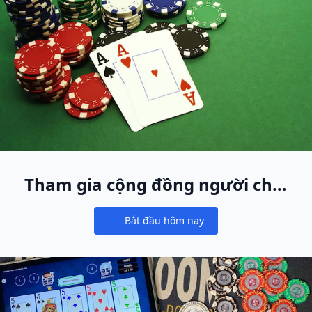
Cách chơi WPT Global trên máy tính của bạn 2024
Bạn có biết trò chơi poker trực tuyến WPTGO
Chơi Game Bài Tiến Lên Miền Nam Miễn Phí
- YouTube
Giới Thiệu Casino Online Vip79
TOP 15 trang game Tài Xỉu Online uy tín nhất tại Việt Nam
Sòng bạc tiền thưởng hàng đầu không có tiền gửi vào năm 
Top 18 app tài xỉu online đổi thưởng tiền mặt uy tín 2024 ✔
Là poker trực tuyến được gian lận?
Ngôi sao đang lên của Brazil gây sốc cho tất cả mọi người
Tiêu đề EPT củng cố danh tiếng của Stephen Song như mộ
Đánh giá về Everygame Poker: Hướng dẫn chơi Poker trực 
Công ty cổ phần Ứng dụng và chuyển giao công nghệ xây d
🎡 - YouTube game tài xỉu online uy tín camac game tài xỉu 
- YouTube
- YouTube
- YouTube
Một số vụ bê bối và tranh cãi nổi tiếng về roulette trong suốt
Các quy tắc và lựa chọn cá cược ban đầu cho roulette là gì?
Tôi có thể chơi GGPoker ở Mỹ không?
WPT Global có ứng dụng di động không?
- YouTube
WPT Global: Sự lựa chọn hàng đầu cho người chơi poker
- YouTube
- YouTube
Cập nhật game tài xỉu online uy tín và xu hướng 2025
Cory Zeidman nhận tội về kế hoạch gian lận cá cược thể th
- YouTube
- YouTube
Bitstarz không cần tiền thưởng lên tới 5 BTC và 200 vòng q
2025 Vụ nổ WSOP! Các định dạng mới + Giải thưởng lớn ngư
Martin Tsvetanov giành chiến thắng trong sự kiện chính Eu
WPT Global ¥ 110 CN ¥ triệu Chủ nhật Hyper PKO Showdo
- YouTube
tài xỉu online
tài xỉu online uy tín
tài xỉu online
Sách hướng dẫn giải đấu WPT Playground 2024
- YouTube
Roulette đóng vai trò gì trong văn hóa đại chúng chẳng h
Tham gia cộng đồng người chơi
Cuộc đua gay cấn dành cho Cầu thủ xuất sắc nhất WPT mùa
- YouTube
- YouTube
- YouTube
Top 7 Ứng Dụng Chơi Game Kiếm Tiền Uy Tín Nhất 2026 – Rú
WPT Global vs GGPoker: Bạn nên chọn nền tảng poker nào
cash game lớn nhất thế giới
- YouTube
Mua bán Nokia 8800 chính hãng bảo hành 12 tháng
Kèo Bóng Đá Châu Âu: Hướng Dẫn Chi Tiết và Cách Đọc Kè
Bắt đầu hôm nay
Notifications
- YouTube
Đủ điều kiện tham quan Red Dragon Poker Tour Jeju 2025 q
Đánh Tài Xỉu Trên Mạng Bị Phạt Như Thế Nào? Mức Phạt & 
Tiêu đề EPT củng cố danh tiếng của Stephen Song như mộ
Giới Thiệu Casino Online BK8
11 ứng dụng và trò chơi poker hay nhất dành cho Android
Top 12+ App Game Tài Xỉu Online Uy Tín Nhất - Microsoft
- YouTube
Phần thưởng chào mừng mới của WPT Global: lên tới $ 35
Top 18 app tài xỉu online đổi thưởng tiền mặt uy tín 2024 ✔
Cách tải xuống WPTGO và bắt đầu
Top 12+ App Game Tài Xỉu Online Uy Tín Nhất - Microsoft
Top trang web game online hay nhất 2026
Hướng Dẫn Chi Tiết Về Fun88 Đăng Nhập
Giải vô địch WPT Prime trở lại với Jereld Sam Shining