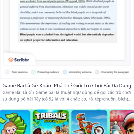
Game Bài Là Gì? Khám Phá Thế Giới Trò Chơi Bài Đa Dạng
Game Bài Là Gì? Game bài là thuật ngữ dùng để gọi các trò chơi
sử dụng bộ bài Tây (có 52 lá với 4 chất: cơ, rô, tép/chuồn, bích)
làm dụng cụ chính để chơi. Đây là dạng trò chơi giải trí phổ
biến ở Việt Nam và nhiều quốc gia, nơi người chơi tương tác với
nhau theo một bộ luật chơi nhất định. Ví dụ: Tiến lên, Phỏm,
Poker, Blackjack đều là những game bài quen thuộc mà bạn
thường thấy chơi tại các quán cà phê, gia đình hoặc trên ứng