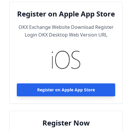
Register on Apple App Store
OKX Exchange Website Download Register
Login OKX Desktop Web Version URL
Register on Apple App Store
Register Now