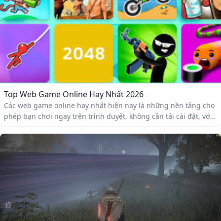
dụng di động.
Top Web Game Online Hay Nhất 2026
Các web game online hay nhất hiện nay là những nền tảng cho
phép bạn chơi ngay trên trình duyệt, không cần tải cài đặt, với
nhiều thể loại như hành động, đua xe, giải đố và nhiều người
chơi. Những cái tên nổi bật và dễ dùng nhất hiện nay gồm Poki,
Y8, CrazyGames, GameVui và Thế Giới Game 24h, vì chúng có
kho game phong phú, giao diện dễ hiểu và phù hợp cho cả máy
tính lẫn điện thoại.