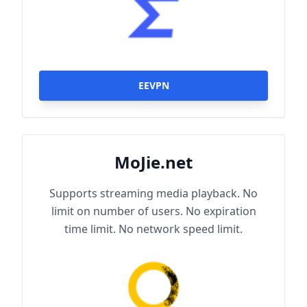
EEVPN
MoJie.net
Supports streaming media playback. No
limit on number of users. No expiration
time limit. No network speed limit.