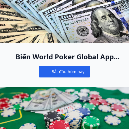
Đánh giá về Everygame Poker: Hướng dẫn chơi Poker trực 
Chơi Game Bài Tiến Lên Miền Nam Miễn Phí
🎲 - YouTube game tài xỉu online uy tín game tài xỉu online 
Hướng dẫn rút tiền toàn cầu của WPT: Tiền mặt được thực 
Store Thí Nghiệm
- YouTube
Cổng Game Tài Xỉu Online Uy Tín Fun88
Chơi Game Tài Xỉu Online Uy Tín và Hiệu Quả - nhóm kéo tài
Tài Xỉu Online Là Gì? Luật Chơi Xác Suất Và Rủi Ro
Cổng Game Tài Xỉu Online Uy Tín Fun88
- YouTube
Top 10 app game tài xỉu online uy tín nhất việt nam
Không có tiền gửi miễn phí tại WPT Global - chơi mà không 
game tài xỉu online
Texas Holdem Flop có nghĩa là gì?
🥁 - YouTube game tài xỉu online uy tín game tài xỉu online 
Top 10 Game Tài Xỉu Uy Tín 2026 - Thắng Lớn An Toàn
Top 10 app game tài xỉu online uy tín nhất việt nam
Top 7 Ứng Dụng Chơi Game Kiếm Tiền Uy Tín Nhất 2026 – Rú
Top 18 app tài xỉu online đổi thưởng tiền mặt uy tín 2024 ✔
- YouTube
- YouTube
Cuộc đua gay cấn dành cho Cầu thủ xuất sắc nhất WPT mùa
App Tài Xỉu Online: Cách Kiểm Tra Trước Khi Cài Đặt
🎲 - YouTube game tài xỉu online uy tín game tài xỉu online 
- YouTube
- YouTube
Tiêu đề EPT củng cố danh tiếng của Stephen Song nh
- YouTube
- YouTube
Top trang web game online hay nhất 2026
- YouTube
Top 5 sòng bạc trực tuyến năm 2025: chơi ở đâu và giành c
Ai có nhiều vòng tay WSOP nhất?
- YouTube
tài xỉu online
game tài xỉu online
tài xỉu online uy tín
game tài xỉu online
game tài xỉu
game tài xỉu
- YouTube
Top 1 Game Thế Giới Là Gì? Cập Nhật 2026
- YouTube
- YouTube
- YouTube
- YouTube
Điều khoản tiền thưởng toàn cầu của WPT: Tiền mặt được t
Store Thí Nghiệm
Vincent Meli tăng lên 100.000 với K♣️ J♣️ Francois Tosques Call
Quy tắc mới cho Thiên đường WSOP: Thiết bị điện tử và Hỗ 
- YouTube
Khám Phá Trò Chơi Tài Xỉu Online - tài xỉu online uy tín 10nh
Nhà tài trợ Tiêu đề WPT Global Now cho Triton Poker Super 
- YouTube
- YouTube
Biến World Poker Global App
Đủ điều kiện cho sự kiện chính của WPT Global thông qua 
Sự trở lại của Shevliakov giành giải thưởng hàng triệu eu
WPT Global từ Chủ nhật Hyper PKO Showdown: Mua thấp p
Các giải đấu hàng ngày từ WPT Global
Cổng Game Tài Xỉu Online Uy Tín Fun88
WPT Global Cow Boy: Quan điểm của người chơi
Cách đủ điều kiện tham gia các sự kiện trực tuyến củ
Kèo Bóng Đá Châu Âu: Hướng Dẫn Chi Tiết và Cách Đọc Kè
QMV CHÚC MỪNG KHAI TRƯƠNG 10 CHỈ
- YouTube
Sách hướng dẫn giải đấu WPT Australia 2024
🎲 - YouTube game tài xỉu online uy tín game tài xỉu online 
Sun Win Máy Chủ ở Đâu? Tóm Tắt Vắn Gọn & Đáng Tin Cậy
thành ngôi nhà poker online
Giới Thiệu Casino Online Vip79
Hyper Dash trong WPT Global là gì? Đi sâu vào hành động 
Sun Win Máy Chủ ở Đâu? Tóm Tắt Vắn Gọn & Đáng Tin Cậy
Sự trở lại của Shevliakov giành giải thưởng hàng triệu eu
- YouTube
Game Tài Xỉu: Cách Chơi Mô Phỏng Và Hiểu Bảng Kết Quả
Bạn có thể chơi WPT Global ở đâu? Các quốc gia được hỗ tr
Bắt đầu hôm nay
Phil Ivey tổ chức trò chơi gặp gỡ lễ hội tại Wynn Las V
mới của bạn
Notifications
Hướng dẫn rút tiền toàn cầu của WPT: Tiền mặt được thực 
- YouTube
Vui Cùng Dafabet – Khám Phá Thế Giới Cá Cược Đẳng Cấp
Tiền thưởng chào mừng sòng bạc trực tuyến không có tiền
WPT Global tổ chức sự kiện ở những quốc gia và khu vực n
Bitstarz không cần tiền thưởng lên tới 5 BTC và 200 vòng q
Tiền thưởng chào mừng sòng bạc trực tuyến không có 
Bạn có thể chơi WPT Global ở đâu? Các quốc gia được hỗ tr
Giải vô địch tiền thưởng vàng: Cú sút hàng tuần của bạn ở
Top Web Game Online Hay Nhất 2026
- YouTube
Tiền thưởng chào mừng sòng bạc trực tuyến không có tiền
Sòng bạc tiền thưởng hàng đầu không có tiền gửi vào năm 
Top trang web game online hay nhất 2026
Bitstarz không cần tiền thưởng lên tới 5 BTC và 200 vòng q
- YouTube
22bet – Trải Nghiệm Cá Cược Trực Tuyến Đẳng Cấp
Giải vô địch WPT khơi dậy tinh thần của huyền thoại Poker
Vui Cùng Dafabet – Khám Phá Thế Giới Cá Cược Đẳng Cấp
- YouTube
Top Web Game Online Hay Nhất 2026
- YouTube
WPT Global từ Chủ nhật Hyper PKO Showdown: Mua thấp p
Top 18 app tài xỉu online đổi thưởng tiền mặt uy tín 2024 ✔
Game Nổ Hũ Là Gì?
WPT Global ¥ 110 CN ¥ triệu Chủ nhật Hyper PKO Showdo
Các giải đấu hàng ngày từ WPT Global
- YouTube
- YouTube
Cách giành chiến thắng tại các vị trí trực tuyến vào năm 20
Sự ra đời của sòng bạc trực tuyến đã tác động đến trò chơi