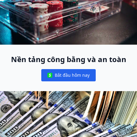
Nền tảng công bằng và an toàn
tài xỉu online
- YouTube
Bắt đầu hôm nay
Notifications
Paulius Plausinaitis thắng GGMmillion$ SHR với số tiề
Tiêu đề EPT củng cố danh tiếng của Stephen Song nh
tài xỉu online uy tín
app tài xỉu online
tài xỉu online
tài xỉu online
app tài xỉu online
app tài xỉu online
- YouTube
Công ty TNHH Minh Nhân Việt Nam
Ai có nhiều vòng tay WSOP nhất?
- YouTube
Sòng bạc toàn cầu WPT: Một cuộc phiêu lưu đầy thú vị
Game Nổ Hũ Là Gì?
- YouTube
Game Nổ Hũ Là Gì?
- YouTube
WPT Australia Returns: Thời điểm quan trọng của poker tiề
Store Thí Nghiệm
Máy đánh bạc trả tiền thật mà không cần đặt cọc Chơi miễn
Bạn có biết trò chơi poker trực tuyến WPTGO
- YouTube
Tải Game PC Miễn Phí Ở Đâu? 5+ Địa Chỉ Uy Tín 2026
Mẹo mới toàn cầu của WPT: Xem trước cá cược tuần 6 của
Công nghệ đã ảnh hưởng đến trò chơi roulette như thế nà
- YouTube
TP trong WPT poker là gì?
Tương lai của trò chơi roulette là gì?
Top 7 Ứng Dụng Chơi Game Kiếm Tiền Uy Tín Nhất 2026 – Rú
Mua bán Nokia 8800 chính hãng bảo hành 12 tháng
Tôi có thể chơi GGPoker ở Mỹ không?
Đánh Tài Xỉu Trên Mạng Bị Phạt Như Thế Nào? Mức Phạt & 
2025 Vụ nổ WSOP! Các định dạng mới + Giải thưởng lớn ngư
- YouTube
Phil Ivey tổ chức trò chơi gặp gỡ lễ hội tại Wynn Las Vegas
- YouTube
- YouTube
- YouTube
WPT Global từ Chủ nhật Hyper PKO Showdown: Mua thấp p
Một phát bắn - Giải đấu Freezeout của WPT Global
Top 5 Nhà Cái Uy Tín Nhất Việt Nam 2024
WPT Global: Sự lựa chọn hàng đầu cho người chơi poker
Top 1 Game Thế Giới Là Gì? Cập Nhật 2026
RR88 là App Gì? Cẩm nang App Cá cược RR88 cho Ngườ