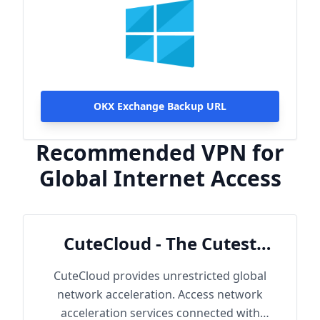
OKX Exchange Backup URL
Recommended VPN for
Global Internet Access
CuteCloud - The Cutest
Cloud
CuteCloud provides unrestricted global
network acceleration. Access network
acceleration services connected with