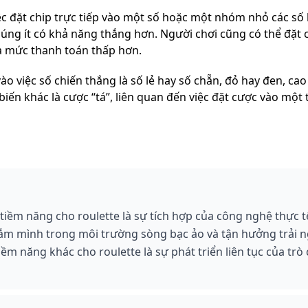
c đặt chip trực tiếp vào một số hoặc một nhóm nhỏ các số l
úng ít có khả năng thắng hơn. Người chơi cũng có thể đặt 
a mức thanh toán thấp hơn.
 việc số chiến thắng là số lẻ hay số chẵn, đỏ hay đen, cao
biến khác là cược “tá”, liên quan đến việc đặt cược vào một
 Tại 33win - 33win
thấp phấn khích cao
au ngày đầu tiên
iến lược cho năm 2025
hơi vào năm 2025
i tiềm năng cho roulette là sự tích hợp của công nghệ thực t
Vegas: Điều gì sẽ xảy ra
đắm mình trong môi trường sòng bạc ảo và tận hưởng trải 
online uy tín Enjoy the videos and music you love upload orig
oker
er nào vào năm 2025?
26 – Rút Tiền Thật
ềm năng khác cho roulette là sự phát triển liên tục của trò 
i Hàng Đầu Việt Nam
ả lương 1 triệu đô la
tài xỉu online uy tín Enjoy the videos and music you love up
 Cậy Nhất
o năm 2025: Chơi và giành chiến thắng mà không chi tiêu 
 xây dựng - CJSC
iện cổ phần cao của Triton
Showdown
nh được 585.359 đô la Úc