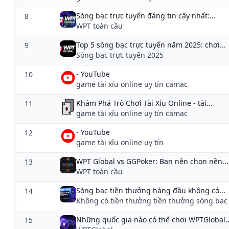
Ngày 20-25 tháng 9 năm 2024 Giải vô địch WPT Úc
Sòng bạc trực tuyến đáng tin cậy nhất:...
8
Sòng bạc toàn cầu WPT: Một cuộc phiêu lưu đầy thú vị
WPT toàn cầu
Mua bán Nokia 8800 chính hãng bảo hành 12 tháng
Top 5 sòng bạc trực tuyến năm 2025: chơi...
9
Game nổ hũ là game gì?
Sòng bạc trực tuyến 2025
- YouTube
10
game tài xỉu online uy tín camac
Khám Phá Trò Chơi Tài Xỉu Online - tài...
11
game tài xỉu online uy tín camac
- YouTube
12
game tài xỉu online uy tín
WPT Global vs GGPoker: Bạn nên chọn nền...
13
WPT toàn cầu
Sòng bạc tiền thưởng hàng đầu không có...
14
Không có tiền thưởng tiền thưởng sòng bạc
Những quốc gia nào có thể chơi WPTGlobal..
15