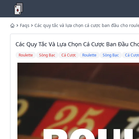
Faqs
Các quy tắc và lựa chọn cá cược ban đầu cho roulet
Home
game tài xỉu online
game tài xỉu
Các Quy Tắc Và Lựa Chọn Cá Cược Ban Đầu Cho
Chán Quá Nên Chơi Game Gì? Top Tựa Thư Giãn Nông T
- YouTube
Chơi game giảm stress: Lựa chọn thông minh cho ngày
- YouTube
Roulette
Sòng Bạc
Cá Cược
Roulette
Sòng Bạc
Cá Cượ
Các quy tắc và lựa chọn cá cược ban đầu cho roulette là
- YouTube
Những quốc gia nào có thể chơi WPTGlobal vào năm 2
Chơi Tiến Lên Miền Nam Offline: Hướng Dẫn Tải Game 
Timothy Chung: Từ tiệc sinh nhật đến nhà vô địch WPT
Texas Holdem Flop có nghĩa là gì?
- YouTube
Nguồn gốc của cái tên Roulette là gì?
Bitstarz không cần tiền thưởng lên tới 5 BTC và 200 vò
- YouTube
Casino Trực Tuyến Uy Tín Nhất 2026: Top 10 Nhà Cái H
Roulette đóng vai trò gì trong văn hóa đại chúng chẳ
Công ty TNHH Minh Nhân Việt Nam
11 ứng dụng và trò chơi poker hay nhất dành cho Andr
Tôi có thể chơi GGPoker ở Mỹ không?
James Obst giành chức vô địch WPT Australia và giành 
tài xỉu online
game tài xỉu online
- YouTube
Công ty cổ phần Ứng dụng và chuyển giao công nghệ x
- YouTube
WPT Global tổ chức sự kiện ở những quốc gia và khu v