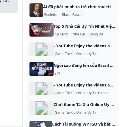
y Tắc
Tài Xỉu Online Là Gì? Luật Chơi Xác Suất Và Rủi
- YouTube
- YouTube
tài xỉu online uy tín
- YouTube
Ai đã phát minh ra trò chơi roulette? Ai đã phát minh ra trò chơi roulette? Nguồn gốc chính xác của roulette là chủ đề gây nhiều tranh cãi và suy đoán giữa các nhà sử học và những người đam mê cờ bạc. Mặc dù không có sự đồng thuận rõ ràng về người phát minh ra trò chơi, vẫn tồn tại một số giả thuyết liên quan đến việc tạo ra trò chơi. Một trong những giả thuyết phổ biến nhất là trò chơi này được phát minh bởi nhà toán học người Pháp tên là Blaise Pascal vào thế kỷ 17.
tài xỉu online uy tín
Lịch trình giải đấu toàn cầu WPT 2025
- YouTube
Vincent Meli tăng lên 100.000 với K♣️ J♣️ Francoi
Roulette
Blaise Pascal
- YouTube
tài xỉu online uy tín
Store Thí Nghiệm
Top 5 Nhà Cái Uy Tín Nhất Việt Nam 2024 Trong thị trường cá cược trực tuyến ngày càng phát triển tại Việt Nam, việc lựa chọn một nhà cái uy tín là vô cùng quan trọng. Bài viết này sẽ giới thiệu 5 nhà cái được đánh giá là uy tín nhất tại Việt Nam năm 2024, dựa trên nhiều tiêu chí khách quan. Tiêu chí đánh giá nhà cái uy tín Để đánh giá một nhà cái có uy tín hay không, chúng ta cần xem xét các yếu tố sau1:
App Tài Xỉu Online: Cách Kiểm Tra Trước Khi Cà
- YouTube
Top 7 Ứng Dụng Chơi Game Kiếm Tiền Uy Tín Nh
WPT Global Million Hyper PKO Showdown: Chi 
Đối tác toàn cầu của WPT với Câu lạc bộ bài P
Top 12+ App Game Tài Xỉu Online Uy Tín Nhất
Cá Cược
Nhà Cái
Bóng Đá
- YouTube
Chơi game giảm stress: Lựa chọn thông minh 
- YouTube
game tài xỉu
- YouTube Enjoy the videos and music you love, upload original content, and share it all with friends, family, and the world on YouTube.
- YouTube
Đánh Đề Online 1 Ăn Bao Nhiêu? Tỷ Lệ Ăn Cao
- YouTube
Sự ra đời của sòng bạc trực tuyến đã tác động
Game Tài Xỉu Online Uy Tín
Máy đánh bạc trả tiền thật mà không cần đặt 
Luật Chơi Poker Online tại DA88
Công ty cổ phần Ứng dụng và chuyển giao côn
inal content and share it all with … 😈
Cuộc đua gay cấn dành cho Cầu thủ xuất sắc 
Top 10 Game Tài Xỉu Uy Tín 2026 - Thắng Lớn 
Game Tài Xỉu: Cách Chơi Mô Phỏng Và Hiểu Bả
- YouTube
tài xỉu online
- YouTube
Ngôi sao đang lên của Brazil gây sốc cho tất cả mọi người bằng cách giành giải thưởng triệu euro ở Monte Carlo Poker World chào đón một con ngựa siêu tối! Cầu thủ người Brazil Pedro Padilha giành được sự kiện con lăn cao Monte Carlo â ¬ 25k, mang về giải thưởng 1,14 triệu! Tuần này tại Monte Carlo EPT Â ¬ 25.000 sự kiện con lăn cao, cầu thủ người Brazil Pedro Padilha đã mang đến một màn trình diễn xuất sắc, đảm bảo giải thưởng lớn nhất trong sự nghiệp của anh ấy - 1.14 triệu! Cuộc thi rất khốc liệt, nhưng Padilha đã chiến đấu theo cách của mình và nổi lên như một cầu thủ nổi bật của giải đấu.
Đánh Tài Xỉu Trên Mạng Bị Phạt Như Thế Nào?
- YouTube
- YouTube
Giới Thiệu Casino Online BK8
- YouTube
EPT
Giới Thiệu Casino Online Vip79
Top game hay nhất hiện nay 2026
- YouTube
- YouTube
Cách chơi WPT Global trên máy tính của bạn 2
QMV CHÚC MỪNG KHAI TRƯƠNG 10 CHỈ
game tài xỉu
- YouTube
- YouTube
- YouTube Enjoy the videos and music you love, upload original content, and share it all with friends, family, and the world on YouTube.
Giới Thiệu Casino Online BK8
Giải vô địch WPT Prime trở lại với Jereld Sam S
- YouTube
Tài xỉu Sunwin is fundraising for H & H Activity
Game Tài Xỉu Online Uy Tín Camac
Chơi bài xì phé trực tuyến trên Android: Hướ
- YouTube
Quảng cáo mới nhất của WPT Global: vé cho mộ
game tài xỉu
Game Nổ Hũ Là Gì?
- YouTube
Top 10 app game tài xỉu online uy tín nhất việ
Chơi Game Tài Xỉu Online Uy Tín và Hiệu Quả - nhóm kéo tài xỉu telegram Chơi Game Tài Xỉu Online Uy Tín và Hiệu QuảNhững Yếu Tố Quan Trọng Khi Chọn Nhà Cái Tài Xỉu Online Uy TínĐể chơi t
Tài xỉu online uy tín - App tài xỉu online kiếm ti
Chơi Game Tài Xỉu Online Uy Tín và Hiệu Quả -
- YouTube
- YouTube
Game Tài Xỉu Online Uy Tín
Trang Ghi Lô Đề Uy Tín 2026: Top 5 Nhà Cái Đá
Hướng Dẫn Cách Chơi Tài Xỉu Nhận Thưởng Rủn
Rake Chase là gì?
app tài xỉu online
tài xỉu online
Tôi có thể chơi GGPoker ở Mỹ không?
Hướng Dẫn Chi Tiết Về Fun88 Đăng Nhập
Tương lai của trò chơi roulette là gì?
Cách tải xuống WPTGO và bắt đầu Cách tải xuống WPTGO và bắt đầu với Poker trực tuyến Bắt đầu với WPTGO, nền tảng poker trực tuyến được liên kết với World Poker Tour, thật đơn giản và nhanh chóng. Hãy làm theo các bước đơn giản sau để tải xuống phần mềm và thiết lập tài khoản của bạn. Bước 1: Tải ứng dụng WPTGO Để bắt đầu, hãy nhấp vào nút Tải xuống ngay trên trang web WPTGO.
- YouTube