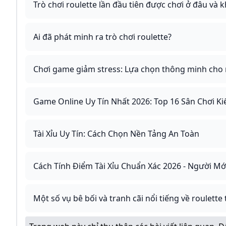
- YouTube
Tài Xỉu Online Là Gì? Luật Chơi Xác Suất Và Rủi Ro
Ai đã phát minh ra trò chơi roulette?
Trò chơi roulette lần đầu tiên được chơi ở đâu và k
tài xỉu online
tài xỉu online
App Tài Xỉu Online: Cách Kiểm Tra Trước Khi Cài Đặt
Tùy chọn thanh toán tại EVERYGAME Poker: Giao dị
QMV CHÚC MỪNG KHAI TRƯƠNG 10 CHỈ
Cuộc đua gay cấn dành cho Cầu thủ xuất sắc nhất W
- YouTube
- YouTube
Công ty cổ phần Ứng dụng và chuyển giao công nghệ
Sự ra đời của sòng bạc trực tuyến đã tác động đến
Tải Game PC Miễn Phí Ở Đâu? 5+ Địa Chỉ Uy Tín 2026
Chơi Tài Xỉu Bị Phạt Tù Bao Nhiêu? Cảnh Báo Sốc 202
tài xỉu online uy tín
app tài xỉu online
Ai đã phát minh ra trò chơi roulette?
Hướng dẫn sự kiện WPT Paris 2024
Các giải đấu poker trực tuyến hàng đầu để xem và c
TOP 15 trang game Tài Xỉu Online uy tín nhất tại Việ
Chơi Tiến Lên Miền Nam Offline: Hướng Dẫn Tải Gam
Tài xỉu Sunwin is fundraising for H & H Activity Cente
- YouTube
68 Game Bài Trụ Số Ở Đâu?
Top 1 Game Thế Giới Là Gì? Cập Nhật 2026
Công ty TNHH Minh Nhân Việt Nam
Top 18 app tài xỉu online đổi thưởng tiền mặt uy tín 
game tài xỉu online
Giải vô địch thế giới WPT 2024 khai mạc tại Wynn Las 
Chơi game giảm stress: Lựa chọn thông minh cho 
Bạn không thể tải xuống và chơi WPT Poker Global ở
- YouTube
Giải vô địch WPT khơi dậy tinh thần của huyền thoạ
App Tài Xỉu Online: Cách Kiểm Tra Trước Khi Cài Đặ
11 ứng dụng và trò chơi poker hay nhất dành cho A
Ai có nhiều vòng tay WSOP nhất?
Top 10+ App Game Tài Xỉu Online Uy Tín Đổi Tiền Thậ
Tải Game PC Miễn Phí Ở Đâu? 5+ Địa Chỉ Uy Tín 2026
- YouTube
Cổng Game Tài Xỉu Online Uy Tín Fun88
Top 10+ App Game Tài Xỉu Online Uy Tín Đổi Tiền Thậ
- YouTube
- YouTube
Top Web Game Online Hay Nhất 2026
Game Online Uy Tín Nhất 2026: Top 16 Sân Chơi Ki
Casino Trực Tuyến Uy Tín Nhất 2026: Top 10 Nhà Cá
- YouTube
- YouTube
Texas Holdem Flop có nghĩa là gì?
Tài xỉu online uy tín - App tài xỉu online kiếm tiền
Top 1 Game Thế Giới Là Gì? Cập Nhật 2026
Game Tài Xỉu Online: Chơi Thử Bảo Vệ Tài Khoản Và 
Ai đã phát minh ra trò chơi roulette?
Cách tải xuống WPTGO và bắt đầu
- YouTube
- YouTube
- YouTube
- YouTube
Những quốc gia nào bị hạn chế trên WPT Global?
Tài Xỉu Uy Tín: Cách Chọn Nền Tảng An Toàn
Quy tắc mới cho Thiên đường WSOP: Thiết bị điện t
Top 5 Nhà Cái Uy Tín Nhất Việt Nam 2024
Chơi Tài Xỉu Bị Phạt Tù Bao Nhiêu? Cảnh Báo Sốc 202
Vui Cùng Dafabet – Khám Phá Thế Giới Cá Cược Đ
- YouTube
Kèo Bóng Đá Châu Âu: Hướng Dẫn Chi Tiết và Cách 
Điều khoản tiền thưởng toàn cầu của WPT: Tiền m
Cách Tính Điểm Tài Xỉu Chuẩn Xác 2026 - Người Mớ
- YouTube
Đánh giá về Everygame Poker: Hướng dẫn chơi Pok
Một số vụ bê bối và tranh cãi nổi tiếng về roulette 
app tài xỉu online
game tài xỉu online