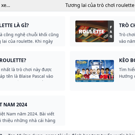
 xe
Tương lai của trò chơi roulette 
o năm 2025: Chơi và giành chiến thắng mà không chi tiêu 
lớn người chơi poker không được bỏ lỡ nó!
g qua các vệ tinh mua thấp
ETTE LÀ GÌ?
TRÒ C
VÀ KH
 và công nghệ chuỗi khối cũng
Trò chơ
lai của roulette. Khi ngày
vào năm
hiện các giao dịch an toàn và
biệt là 
u sòng bạc trực tuyến chấp
bổ sung
 ROULETTE?
KÈO B
nh thức thanh toán.
cái và 
ĐỌC K
bạc.
nhất là trò chơi này được
Tìm hiể
p tên là Blaise Pascal vào
Hướng d
đang cố gắng phát triển một
bóng đá
ình tạo ra bánh xe roulette.
n rộng rãi nhưng có rất ít
ỆT NAM 2024
 Việt Nam năm 2024. Bài viết
ới thiệu những nhà cái hàng