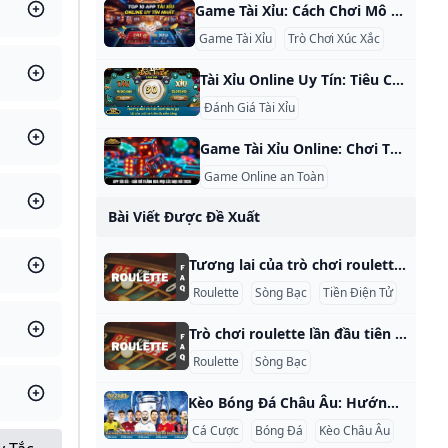
Top Web Game Online Hay Nhất 2026
Trang Uy Tín: Nhận Diện & Chọn Lựa An Toàn 
Store Thí Nghiệm
- YouTube
Game Tài Xỉu: Cách Chơi Mô Phỏng Và Hiểu Bảng Kết Quả Game Tài Xỉu: Cách Chơi Mô Phỏng Và Hiểu Bảng Kết Quả Game tài xỉu có luật cơ bản đơn giản nhưng thường được bổ sung nhiều bảng thống kê, lựa chọn phụ và hiệu ứng trực quan. Người mới nên bắt đầu bằng chế độ mô phỏng để hiểu cách tính kết quả trước khi cân nhắc bất kỳ hình thức nào liên quan đến tiền thật. Một vòng chơi diễn ra như thế nào?
WPT Global Cow Boy: Quan điểm của người ch
Khám Phá Trò Chơi Tài Xỉu Online - tài xỉu onli
- YouTube
- YouTube
Game Tài Xỉu
Trò Chơi Xúc Xắc
Hướng D
Texas Holdem Flop có nghĩa là gì?
Là poker trực tuyến được gian lận?
- YouTube
- YouTube
tài xỉu online uy tín
tài xỉu online
Top 5 sòng bạc trực tuyến năm 2025: chơi ở đâ
Tài Xỉu Online Uy Tín: Tiêu Chí Kiểm Tra Thay Vì Tin Quảng Cáo Tài Xỉu Online Uy Tín: Tiêu Chí Kiểm Tra Thay Vì Tin Quảng Cáo Cụm từ tài xỉu online uy tín xuất hiện trên rất nhiều website, nhưng “uy tín” không phải chứng nhận pháp lý và cũng không thể được xác định chỉ qua giao diện đẹp. Người dùng cần kiểm tra bằng các tiêu chí có thể xác minh, đồng thời hiểu rằng một nền tảng hoạt động ở nước ngoài không mặc nhiên được phép cung cấp dịch vụ tại Việt Nam.
app tài xỉu online
Game nổ hũ là game gì?
Một người phụ nữ hướng dẫn lựa chọn đồ chơi
- YouTube
WPT Global vs GGPoker: Bạn nên chọn nền tả
Đánh Giá Tài Xỉu
Kiểm Tra Website
Phò
Điều khoản tiền thưởng toàn cầu của WPT: Tiề
Điều khoản tiền thưởng toàn cầu của WPT: Tiề
game tài xỉu online
Chơi game giảm stress: Lựa chọn thông minh 
Game Tài Xỉu Online: Chơi Thử Bảo Vệ Tài Khoản Và Tránh App Giả Game Tài Xỉu Online: Chơi Thử, Bảo Vệ Tài Khoản Và Tránh App Giả Khi tìm kiếm game tài xỉu online, người dùng có thể gặp cả trò chơi mô phỏng, ứng dụng có giao dịch tiền thật và những tệp cài đặt giả mạo. Việc phân loại đúng ngay từ đầu giúp hạn chế nguy cơ mất dữ liệu, mất tiền hoặc truy cập nhầm dịch vụ không phù hợp với pháp luật địa phương.
- YouTube
Chơi game giảm stress: Lựa chọn thông minh 
- YouTube
Giải vô địch WPT khơi dậy tinh thần của huyề
Top game hay nhất hiện nay 2026
Top Web Game Online Hay Nhất 2026
Khi nào và tại sao số 0 kép được thêm vào bán
- YouTube
Game Online an Toàn
Bảo Vệ Dữ Liệu
N
- YouTube
- YouTube
- YouTube
- YouTube
game tài xỉu online
tài xỉu online
Bài Viết Được Đề Xuất
Công ty TNHH Minh Nhân Việt Nam
Ngôi sao đang lên của Brazil gây sốc cho tất 
Các giải đấu poker trực tuyến hàng đầu để xe
Tùy chọn thanh toán tại EVERYGAME Poker: Gi
Sử dụng mã tiền thưởng WPT777 để yêu cầu ưu 
- YouTube
Sun Win Máy Chủ ở Đâu? Tóm Tắt Vắn Gọn & Đ
- YouTube
WPT Global: Sự lựa chọn hàng đầu cho người 
Tài Xỉu Online Là Gì? Luật Chơi Xác Suất Và Rủi
Chơi Game Bài Tiến Lên Miền Nam Miễn Phí
tài xỉu online
- YouTube
Tương lai của trò chơi roulette là gì? Tương lai của trò chơi roulette là gì? Một tương lai tiềm năng cho roulette là sự tích hợp của công nghệ thực tế ảo và tăng cường. Điều này sẽ cho phép người chơi đắm mình trong môi trường sòng bạc ảo và tận hưởng trải nghiệm chơi game thực tế và hấp dẫn hơn. Một tương lai tiềm năng khác cho roulette là sự phát triển liên tục của trò chơi trực tuyến.
Đánh bạc online được hiểu như thế nào? Người
Martin Tsvetanov giành chiến thắng trong sự k
Cách Tính Điểm Tài Xỉu Chuẩn Xác 2026 - Ngườ
Casino Trực Tuyến Uy Tín Nhất 2026: Top 10 N
Game Tài Xỉu Online: Chơi Thử Bảo Vệ Tài Kho
WPT Global vs GGPoker: Bạn nên chọn nền tả
Rake Chase là gì?
Roulette
Sòng Bạc
Tiền Điện Tử
Top 18 app tài xỉu online đổi thưởng tiền mặt u
game tài xỉu online uy tín camac 德
Sòng bạc toàn cầu WPT: Một cuộc phiêu lưu đầ
Sòng bạc toàn cầu WPT: Một cuộc phiêu lưu đầ
- YouTube
- YouTube
Ai đã phát minh ra trò chơi roulette?
Chơi Game Tài Xỉu Online Uy Tín và Hiệu Quả -
Top 5 Nhà Cái Uy Tín Nhất Việt Nam 2024
- YouTube
Top trang web game online hay nhất 2026
- YouTube
Tôi có thể chơi GGPoker ở Mỹ không?
- YouTube
Trò chơi roulette lần đầu tiên được chơi ở đâu và khi nào? Trò chơi roulette lần đầu tiên được chơi ở đâu và khi nào? Trò chơi mà chúng ta biết ngày nay xuất hiện lần đầu tiên ở Paris vào năm 1796 và nhanh chóng trở nên phổ biến khắp châu Âu, đặc biệt là tại các sòng bạc ở Monte Carlo. Việc Francois và Louis Blanc bổ sung số 0 vào giữa thế kỷ 19 đã giúp tăng tỷ lệ lợi nhuận nhà cái và làm cho trò chơi mang lại nhiều lợi nhuận hơn cho các sòng bạc.
- YouTube
Điều khoản tiền thưởng toàn cầu của WPT: Tiề
Poker toàn cầu có phải là tiền thật không?
Đủ điều kiện cho sự kiện chính của WPT Globa
Roulette
Sòng Bạc
TOP 15 trang game Tài Xỉu Online uy tín nhất t
Sun Win Máy Chủ ở Đâu? Tóm Tắt Vắn Gọn & Đ
Sách hướng dẫn giải đấu WPT Playground 202
Ngày 20-25 tháng 9 năm 2024 Giải vô địch WP
Tài xỉu online uy tín - App tài xỉu online kiếm ti
- YouTube
- YouTube
Kèo Bóng Đá Châu Âu: Hướng Dẫn Chi Tiết và Cách Đọc Kèo Kèo bóng đá châu Âu, còn được gọi là kèo 1X2, là một trong những loại kèo phổ biến nhất trong cá cược bóng đá. Bài viết này sẽ giúp bạn hiểu rõ hơn về kèo châu Âu và cách đọc chúng. Kèo Châu Âu là gì? Kèo Châu Âu, hay còn gọi là kèo 1X2, là loại kèo đơn giản và dễ hiểu nhất1. Người chơi chỉ cần chọn một trong ba kết quả có thể xảy ra:
- YouTube
Chơi bài xì phé trực tuyến trên Android: Hướ
Sử dụng mã tiền thưởng WPT777 để yêu cầu ưu 
Cá Cược
Bóng Đá
Kèo Châu Âu