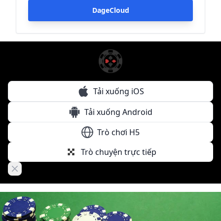
DageCloud
game tài xỉu
Doug Polk phải đối mặt với phản ứng dữ dội khi chơi trong 
Cách giành chiến thắng tại các vị trí trực tuyến vào năm 20
Giới Thiệu Casino Online Vip79
Tải xuống iOS
Sòng bạc trực tuyến đáng tin cậy nhất: WPT Global
- YouTube
Tải xuống Android
Top 5 sòng bạc trực tuyến năm 2025: chơi ở đâu và giành c
Tài Xỉu Online Là Gì? Luật Chơi Xác Suất Và Rủi Ro
Trò chơi H5
- YouTube
Trò chuyện trực tiếp
Casino Trực Tuyến Uy Tín Nhất 2026: Top 10 Nhà Cái Hàng 
Đủ điều kiện cho sự kiện chính của WPT Global thông qua 
Close banner
game tài xỉu
Tùy chọn thanh toán tại EVERYGAME Poker: Giao dịch nha
game tài xỉu
tài xỉu online
tài xỉu online
- YouTube
Cách đủ điều kiện tham gia các sự kiện trực tuyến của WP
Công ty TNHH Minh Nhân Việt Nam
Cách bắt đầu chơi bài xì phé trực tuyến vào năm 2025: Hư
Martin Tsvetanov giành chiến thắng trong sự kiện chính Eu