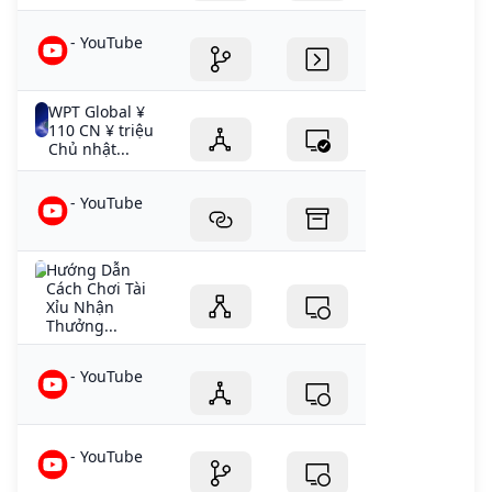
- YouTube
WPT Global ¥
110 CN ¥ triệu
Chủ nhật...
- YouTube
Hướng Dẫn
Cách Chơi Tài
Xỉu Nhận
Thưởng...
- YouTube
- YouTube