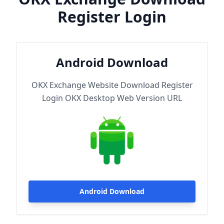
Register Login
Android Download
OKX Exchange Website Download Register
Login OKX Desktop Web Version URL
Android Download