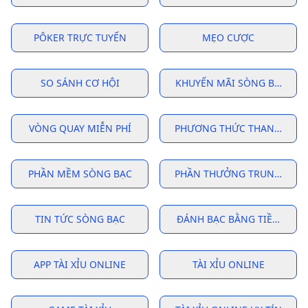
PÔKER TRỰC TUYẾN
MẸO CƯỢC
SO SÁNH CƠ HỘI
KHUYẾN MÃI SÒNG BẠC
VÒNG QUAY MIỄN PHÍ
PHƯƠNG THỨC THANH TOÁ
PHẦN MỀM SÒNG BẠC
PHẦN THƯỞNG TRUNG THÀ
TIN TỨC SÒNG BẠC
ĐÁNH BẠC BẰNG TIỀN THẬT
game tài xỉu
game tài xỉu online
tài xỉu online uy tín
game tài xỉu online
tài xỉu online uy tín
APP TÀI XỈU ONLINE
TÀI XỈU ONLINE
Cổng Game Tài Xỉu Online Uy Tín Fun88
- YouTube
- YouTube
- YouTube
Phần thưởng chào mừng mới của WPT Global: lên tới $ 
- YouTube
Lịch thi WPT Châu Á Thái Bình Dương 2024-2025
- YouTube
Game Bài Là Gì? Khám Phá Thế Giới Trò Chơi Bài Đa Dạng
11 ứng dụng và trò chơi poker hay nhất dành cho Androi
Top 5 Nhà Cái Uy Tín Nhất Việt Nam 2024
- YouTube
Cách tải xuống đăng ký và Master WPT Global: 2025 Guid
Công nghệ đã ảnh hưởng đến trò chơi roulette như thế 
- YouTube