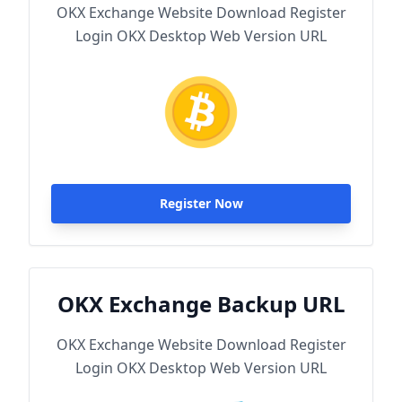
OKX Exchange Website Download Register
Login OKX Desktop Web Version URL
Register Now
OKX Exchange Backup URL
OKX Exchange Website Download Register
Login OKX Desktop Web Version URL