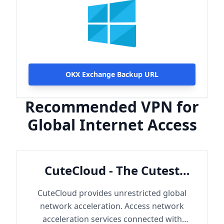
OKX Exchange Backup URL
Recommended VPN for
Global Internet Access
CuteCloud - The Cutest
Cloud
CuteCloud provides unrestricted global
network acceleration. Access network
acceleration services connected with