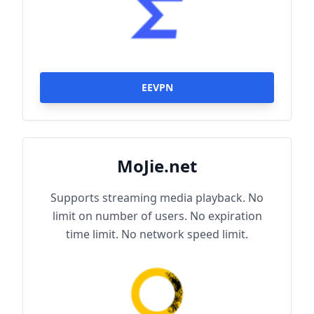
EEVPN
MoJie.net
Supports streaming media playback. No
limit on number of users. No expiration
time limit. No network speed limit.