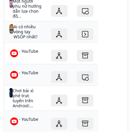
Một người
phụ nữ hướng
dẫn lựa chọn
đồ...
Ai có nhiều
vòng tay
WSOP nhất?
- YouTube
- YouTube
Chơi bài xì
phé trực
tuyến trên
Android:...
- YouTube