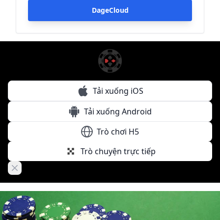
DageCloud
tài xỉu online
Khi nào và tại sao số 0 kép được thêm vào bánh xe roulett
Game Tài Xỉu Online: Chơi Thử Bảo Vệ Tài Khoản Và Tránh A
- YouTube
Tải xuống iOS
- YouTube
Đánh Tài Xỉu Trên Mạng Bị Phạt Như Thế Nào? Mức Phạt & 
Tải xuống Android
Store Thí Nghiệm
Trang Uy Tín: Nhận Diện & Chọn Lựa An Toàn Trên Môi Trư
Trò chơi H5
Cách giành chiến thắng tại trực tuyến Blackjack: Chiến lượ
Trò chuyện trực tiếp
Top 7 Ứng Dụng Chơi Game Kiếm Tiền Uy Tín Nhất 2026 – Rú
Game Nổ Hũ Là Gì?
Close banner
game tài xỉu online
Cập nhật game tài xỉu online uy tín và xu hướng 2025
game tài xỉu
app tài xỉu online
tài xỉu online
Cuộc thi Discord nóng lên: Hãy tham gia hành động!
Đánh Tài Xỉu Trên Mạng Bị Phạt Như Thế Nào? Mức Phạt & 
Quy tắc mới cho Thiên đường WSOP: Thiết bị điện tử và Hỗ 
- YouTube
- YouTube