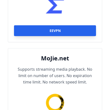
EEVPN
MoJie.net
Supports streaming media playback. No
limit on number of users. No expiration
time limit. No network speed limit.