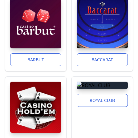
BARBUT
BACCARAT
ROYAL CLUB