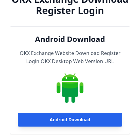
Register Login
Android Download
OKX Exchange Website Download Register
Login OKX Desktop Web Version URL
Android Download