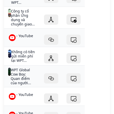
WPT...
Công ty cổ
phần Ứng
dụng và
chuyển giao...
- YouTube
Không có tiền
gửi miễn phí
tại WPT...
WPT Global
Cow Boy:
Quan điểm
của người...
- YouTube
- YouTube