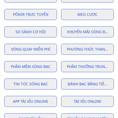
PÔKER TRỰC TUYẾN
MẸO CƯỢC
SO SÁNH CƠ HỘI
KHUYẾN MÃI SÒNG BẠC
VÒNG QUAY MIỄN PHÍ
PHƯƠNG THỨC THANH TOÁ
PHẦN MỀM SÒNG BẠC
PHẦN THƯỞNG TRUNG THÀ
TIN TỨC SÒNG BẠC
ĐÁNH BẠC BẰNG TIỀN THẬT
game tài xỉu
tài xỉu online
game tài xỉu online
tài xỉu online
tài xỉu online uy tín
APP TÀI XỈU ONLINE
TÀI XỈU ONLINE
Ngày 20-25 tháng 9 năm 2024 Giải vô địch WPT Úc
Giới Thiệu Casino Online Vip79
Các giải đấu poker trực tuyến hàng đầu để xem và chơi 
App Tài Xỉu Online: Cách Kiểm Tra Trước Khi Cài Đặt
- YouTube
- YouTube
- YouTube
- YouTube
- YouTube
Tài Xỉu Uy Tín: Cách Chọn Nền Tảng An Toàn
- YouTube
- YouTube
Giới Thiệu Casino Online BK8
- YouTube
WPT Australia Returns: Thời điểm quan trọng của poker t