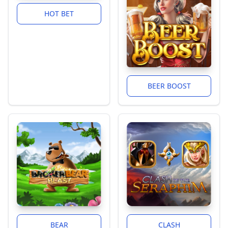
game tài xỉu online
Sử dụng đô la hộ chiếu toàn cầu WPT để vào các sự kiện 
Game Tài Xỉu: Cách Chơi Mô Phỏng Và Hiểu Bảng Kết Qu
- YouTube
- YouTube
Chơi bài xì phé trực tuyến trên Android: Hướng dẫn năm
Tài Xỉu Uy Tín: Cách Chọn Nền Tảng An Toàn
Là poker trực tuyến được gian lận?
Sử dụng mã tiền thưởng WPT777 để yêu cầu ưu đãi đặc bi
🎲 - YouTube game tài xỉu online uy tín game tài xỉu onlin
Chơi bài xì phé trực tuyến trên Android: Hướng dẫn năm
Sòng bạc toàn cầu WPT: Một cuộc phiêu lưu đầy thú vị
- YouTube
- YouTube
Phần thưởng chào mừng mới của WPT Global: lên tới $ 
Trò chơi roulette lần đầu tiên được chơi ở đâu và khi nào
Chơi Tiến Lên Miền Nam Offline: Hướng Dẫn Tải Game và
Kèo Bóng Đá Châu Âu: Hướng Dẫn Chi Tiết và Cách Đọc 
Tiền thưởng chào mừng sòng bạc trực tuyến không có ti
11 ứng dụng và trò chơi poker hay nhất dành cho Androi
Luật Chơi Poker Online tại DA88
- YouTube
🥁 - YouTube game tài xỉu online uy tín game tài xỉu onlin
Hướng dẫn sự kiện WPT Paris 2024
Roulette đóng vai trò gì trong văn hóa đại chúng chẳng
Cập nhật game tài xỉu online uy tín và xu hướng 2025
- YouTube
Paulius Plausinaitis thắng GGMmillion$ SHR với số tiền 
Phil Ivey tổ chức trò chơi gặp gỡ lễ hội tại Wynn Las Veg
Luật Chơi Poker Online tại DA88
Sử dụng mã tiền thưởng WPT777 để yêu cầu ưu đãi đặc bi
Vui Cùng Dafabet – Khám Phá Thế Giới Cá Cược Đẳng Cấ
Mua bán Nokia 8800 chính hãng bảo hành 12 tháng
Công ty cổ phần Ứng dụng và chuyển giao công nghệ xây
Bạn không thể tải xuống và chơi WPT Poker Global ở các
Những quốc gia nào có thể chơi WPTGlobal vào năm 202
Sòng bạc trực tuyến đáng tin cậy nhất: WPT Global
- YouTube
Lịch trình giải đấu toàn cầu WPT 2025
HOT BET
- YouTube
Trò chơi roulette lần đầu tiên được chơi ở đâu và khi nào
Cách tải xuống WPTGO và bắt đầu
QMV CHÚC MỪNG KHAI TRƯƠNG 10 CHỈ
Cách đủ điều kiện tham gia các sự kiện trực tuyến của 
Top 12+ App Game Tài Xỉu Online Uy Tín Nhất - Microso
Làm cho Phil Ivey cười có thể biến thành một ngày trả lươ
🎲 - YouTube game tài xỉu online uy tín game tài xỉu onlin
Tài Xỉu Online Là Gì? Luật Chơi Xác Suất Và Rủi Ro
Cuộc thi Discord nóng lên: Hãy tham gia hành động!
Top 7 Game Tài Xỉu Uy Tín 2026 - Thắng Lớn Không Lừa Đ
- YouTube
Công ty cổ phần Ứng dụng và chuyển giao công nghệ xây
Cách tải xuống đăng ký và Master WPT Global: 2025 Guid
Game Bài Là Gì? Khám Phá Thế Giới Trò Chơi Bài Đa Dạng
- YouTube
Sun Win Máy Chủ ở Đâu? Tóm Tắt Vắn Gọn & Đáng Tin Cậ
Làm cho Phil Ivey cười có thể biến thành một ngày trả lươ
- YouTube
RR88 là App Gì? Cẩm nang App Cá cược RR88 cho Người 
- YouTube
Store Thí Nghiệm
Giới Thiệu Casino Online BK8
James Obst giành chức vô địch WPT Australia và giành đư
QMV CHÚC MỪNG KHAI TRƯƠNG 10 CHỈ
- YouTube
Bạn có thể chơi WPT Global ở đâu? Các quốc gia được hỗ 
Mua bán Nokia 8800 chính hãng bảo hành 12 tháng
- YouTube
- YouTube
RR88 là App Gì? Cẩm nang App Cá cược RR88 cho Người 
- YouTube
Cập nhật game tài xỉu online uy tín và xu hướng 2025
Cuộc đua gay cấn dành cho Cầu thủ xuất sắc nhất WPT m
Rake Chase là gì?
Tài Xỉu Online Là Gì? Luật Chơi Xác Suất Và Rủi Ro
- YouTube
Tiêu đề EPT củng cố danh tiếng của Stephen Song như 
Chơi Tài Xỉu Bị Phạt Tù Bao Nhiêu? Cảnh Báo Sốc 2026
WSOP USA Top 8 Câu hỏi thường gặp
Tài Xỉu Online Uy Tín: Tiêu Chí Kiểm Tra Thay Vì Tin Quản
- YouTube
- YouTube
22bet – Trải Nghiệm Cá Cược Trực Tuyến Đẳng Cấp
Phần thưởng chào mừng mới của WPT Global: lên tới $ 
Các giải đấu hàng ngày từ WPT Global
- YouTube
Top 5 Nhà Cái Uy Tín Nhất Việt Nam 2024
- YouTube
- YouTube
Cách tải xuống đăng ký và Master WPT Global: 2025 Guid
Chơi bài xì phé trực tuyến trên Android: Hướng dẫn năm
- YouTube
WPT Australia Returns: Thời điểm quan trọng của poker t
Một người phụ nữ hướng dẫn lựa chọn đồ chơi tình dục
- YouTube
Giải vô địch thế giới WPT 2024 khai mạc tại Wynn Las Vega
Một người phụ nữ hướng dẫn lựa chọn đồ chơi tình dục
Cuộc thi Discord nóng lên: Hãy tham gia hành động!
- YouTube
Phil Ivey tổ chức trò chơi gặp gỡ lễ hội tại Wynn Las Veg
2025 Vụ nổ WSOP! Các định dạng mới + Giải thưởng lớn n
- YouTube
- YouTube
Top game hay nhất hiện nay 2026
Tài xỉu online uy tín - App tài xỉu online kiếm tiền
- YouTube
Mẹo mới toàn cầu của WPT: Xem trước cá cược tuần 6 c
- YouTube
Ai đã phát minh ra trò chơi roulette?
- YouTube
Ai có nhiều vòng tay WSOP nhất?
Hướng Dẫn Cách Chơi Tài Xỉu Nhận Thưởng Rủng Rỉnh Tại
Tài Xỉu Uy Tín: Cách Chọn Nền Tảng An Toàn
- YouTube
Cuộc đua gay cấn dành cho Cầu thủ xuất sắc nhất WPT m
Làm cho Phil Ivey cười có thể biến thành một ngày trả lươ
game tài xỉu
tài xỉu online
game tài xỉu
app tài xỉu online
tài xỉu online uy tín
tài xỉu online uy tín
game tài xỉu
tài xỉu online
game tài xỉu online
tài xỉu online
tài xỉu online uy tín
tài xỉu online uy tín
app tài xỉu online
tài xỉu online
app tài xỉu online
tài xỉu online uy tín
app tài xỉu online
tài xỉu online uy tín
tài xỉu online
game tài xỉu online
game tài xỉu online
app tài xỉu online
tài xỉu online
app tài xỉu online
tài xỉu online
game tài xỉu online
tài xỉu online
game tài xỉu
app tài xỉu online
tài xỉu online uy tín
game tài xỉu online
tài xỉu online uy tín
tài xỉu online
game tài xỉu online
tài xỉu online
app tài xỉu online
tài xỉu online
Sòng bạc toàn cầu WPT: Một cuộc phiêu lưu đầy thú vị
Martin Tsvetanov giành chiến thắng trong sự kiện chính 
- YouTube
TOP 15 trang game Tài Xỉu Online uy tín nhất tại Việt Na
Các giải đấu hàng ngày từ WPT Global
- YouTube
Rake Chase là gì?
WPT Global vs GGPoker: Bạn nên chọn nền tảng poker n
- YouTube
- YouTube
- YouTube
Sử dụng đô la hộ chiếu toàn cầu WPT để vào các sự kiện 
Top 5 sòng bạc trực tuyến năm 2025: chơi ở đâu và giành
Cập nhật game tài xỉu online uy tín và xu hướng 2025
Phần thưởng chào mừng mới của WPT Global: lên tới $ 
WPT Global vs GGPoker: Bạn nên chọn nền tảng poker n
Ai đã phát minh ra trò chơi roulette?
Top 5 sòng bạc trực tuyến năm 2025: chơi ở đâu và giành
- YouTube
Sự trở lại của Shevliakov giành giải thưởng hàng triệu 
- YouTube
tranphunt
- YouTube
Ngôi sao đang lên của Brazil gây sốc cho tất cả mọi ngư
Máy đánh bạc trả tiền thật mà không cần đặt cọc Chơi mi
Chơi Tài Xỉu Bị Phạt Tù Bao Nhiêu? Cảnh Báo Sốc 2026
- YouTube
Bạn có thể chơi WPT Global ở đâu? Các quốc gia được hỗ 
Top 10+ App Game Tài Xỉu Online Uy Tín Đổi Tiền Thật
Cách đủ điều kiện tham gia các sự kiện trực tuyến của 
- YouTube
- YouTube
Tài xỉu Sunwin is fundraising for H & H Activity Center
Ai đã phát minh ra trò chơi roulette?
- YouTube
- YouTube
- YouTube
Vincent Meli tăng lên 100.000 với K♣️ J♣️ Francois Tosques Ca
Sự trở lại của Shevliakov giành giải thưởng hàng triệu 
- YouTube
Quy tắc mới cho Thiên đường WSOP: Thiết bị điện tử và H
68 Game Bài Trụ Số Ở Đâu?
Giải vô địch WPT khơi dậy tinh thần của huyền thoại Pok
WPT Australia Returns: Thời điểm quan trọng của poker t
- YouTube
- YouTube
Game Nổ Hũ Là Gì?
- YouTube
Chơi Tài Xỉu Bị Phạt Tù Bao Nhiêu? Cảnh Báo Sốc 2026
- YouTube
Tương lai của trò chơi roulette là gì?
Top 5 Nhà Cái Uy Tín Nhất Việt Nam 2024
- YouTube
Tương lai của trò chơi roulette là gì?
Game Online Uy Tín Nhất 2026: Top 16 Sân Chơi Kiếm Tiề
- YouTube
2025 Vụ nổ WSOP! Các định dạng mới + Giải thưởng lớn n
- YouTube
Công ty cổ phần Ứng dụng và chuyển giao công nghệ xây
- YouTube
Hướng Dẫn Chi Tiết Về Fun88 Đăng Nhập
WPT Global vs GGPoker: Bạn nên chọn nền tảng poker n
Hướng dẫn sự kiện WPT Paris 2024
Cách giành chiến thắng tại các vị trí trực tuyến vào năm 
- YouTube
Một người phụ nữ hướng dẫn lựa chọn đồ chơi tình dục
Cuộc thi Discord nóng lên: Hãy tham gia hành động!
tranphunt
Công ty cổ phần Ứng dụng và chuyển giao công nghệ xây
Tôi có thể chơi GGPoker ở Mỹ không?
Top 12+ App Game Tài Xỉu Online Uy Tín Nhất - Microso
- YouTube
Cách Tính Điểm Tài Xỉu Chuẩn Xác 2026 - Người Mới読 Cần
- YouTube
- YouTube
Là poker trực tuyến được gian lận?
Giải vô địch WPT khơi dậy tinh thần của huyền thoại Pok
- YouTube
Martin Tsvetanov giành chiến thắng trong sự kiện chính 
Những quốc gia nào bị hạn chế trên WPT Global?
Sử dụng đô la hộ chiếu toàn cầu WPT để vào các sự kiện 
Những quốc gia nào bị hạn chế trên WPT Global?
James Obst giành chức vô địch WPT Australia và giành đư
- YouTube
WPT Global tổ chức sự kiện ở những quốc gia và khu vực
Cách giành chiến thắng tại các vị trí trực tuyến vào năm 
- YouTube
- YouTube
Sự ra đời của sòng bạc trực tuyến đã tác động đến trò ch
Ngôi sao đang lên của Brazil gây sốc cho tất cả mọi ngư
Lịch thi WPT Châu Á Thái Bình Dương 2024-2025
- YouTube
- YouTube
Giới Thiệu Casino Online Vip79
- YouTube
Tài Xỉu online Tài Xỉu trực tuyến - Game App Tài Xỉu uy tín
- YouTube
- YouTube
Sự ra đời của sòng bạc trực tuyến đã tác động đến trò ch
2025 Vụ nổ WSOP! Các định dạng mới + Giải thưởng lớn n
- YouTube
Top 7 Game Tài Xỉu Uy Tín 2026 - Thắng Lớn Không Lừa Đ
Doug Polk phải đối mặt với phản ứng dữ dội khi chơi tron
Mua bán Nokia 8800 chính hãng bảo hành 12 tháng
- YouTube
Sử dụng đô la hộ chiếu toàn cầu WPT để vào các sự kiện 
- YouTube
- YouTube
- YouTube
Tài Xỉu online Tài Xỉu trực tuyến - Game App Tài Xỉu uy tín
Timothy Chung: Từ tiệc sinh nhật đến nhà vô địch WPT P
Tài Xỉu Uy Tín: Cách Chọn Nền Tảng An Toàn
Steam Community Market :: Listings for game tà
Tải Game PC Miễn Phí Ở Đâu? 5+ Địa Chỉ Uy Tín 2026
BEER BOOST
Hướng Dẫn Cách Chơi Tài Xỉu Nhận Thưởng Rủng Rỉnh Tại
Ứng dụng sòng bạc trực tuyến hàng đầu năm 2025
Game đánh bài rút tiền uy tín
- YouTube
- YouTube
Làm cho Phil Ivey cười có thể biến thành một ngày trả lươ
- YouTube
Tiêu đề EPT củng cố danh tiếng của Stephen Song như 
- YouTube
- YouTube
Sòng bạc toàn cầu WPT: Một cuộc phiêu lưu đầy thú vị
- YouTube
Game đánh bài rút tiền uy tín
- YouTube
Sự ra đời của sòng bạc trực tuyến đã tác động đến trò ch
WPT Australia Returns: Thời điểm quan trọng của poker t
WPT Global từ Chủ nhật Hyper PKO Showdown: Mua thấp
22bet – Trải Nghiệm Cá Cược Trực Tuyến Đẳng Cấp
Game nổ hũ là game gì?
Nguồn gốc của cái tên Roulette là gì?
Khi nào và tại sao số 0 kép được thêm vào bánh xe roule
- YouTube
Lễ hội mùa xuân toàn cầu WPT: 7.000.000 đô la giải thư
Top 7 Ứng Dụng Chơi Game Kiếm Tiền Uy Tín Nhất 2026 – 
Đánh bạc online được hiểu như thế nào? Người tham gia 
Top 12+ App Game Tài Xỉu Online Uy Tín Nhất - Microso
- YouTube
- YouTube
Sách hướng dẫn giải đấu WPT Playground 2024
Điều khoản tiền thưởng toàn cầu của WPT: Tiền mặt được
Top 10+ App Game Tài Xỉu Online Uy Tín Đổi Tiền Thật
Rake Chase là gì?
- YouTube
Tiền thưởng chào mừng sòng bạc trực tuyến không có ti
- YouTube
- YouTube
Chơi Tiến Lên Miền Nam Offline: Hướng Dẫn Tải Game và
James Obst giành chức vô địch WPT Australia và giành đư
- YouTube
Chơi Game Bài Tiến Lên Miền Nam Miễn Phí
- YouTube
Mua xe Hyundai giá tốt tại Nghệ An - Đại Lý Hyundai Quả
Kinh nghiệm chơi game tài xỉu online uy tín TXMD - tài x
Top game hay nhất hiện nay 2026
Top 10+ App Game Tài Xỉu Online Uy Tín Đổi Tiền Thật
- YouTube
tranphunt
Đánh Đề Online 1 Ăn Bao Nhiêu? Tỷ Lệ Ăn Cao Nhất 2026
WPT Global có ứng dụng di động không?
Top 7 Game Tài Xỉu Uy Tín 2026 - Thắng Lớn Không Lừa Đ
Mua bán Nokia 8800 chính hãng bảo hành 12 tháng
Top 12+ App Game Tài Xỉu Online Uy Tín Nhất - Microso
Không có tiền gửi miễn phí tại WPT Global - chơi mà khôn
Steam Community Market :: Listings for game tà
Tài Xỉu online Tài Xỉu trực tuyến - Game App Tài Xỉu uy tín
- YouTube
Tài Xỉu Online Uy Tín: Tiêu Chí Kiểm Tra Thay Vì Tin Quản
- YouTube
Top 10 app game tài xỉu online uy tín nhất việt nam
Cách tải xuống đăng ký và Master WPT Global: 2025 Guid
Những quốc gia nào có thể chơi WPTGlobal vào năm 202
Game nổ hũ là game gì?
- YouTube
Trang Uy Tín: Nhận Diện & Chọn Lựa An Toàn Trên Môi T
🥁 - YouTube game tài xỉu online uy tín game tài xỉu onlin
Giải vô địch tiền thưởng vàng: Cú sút hàng tuần của bạn
Tiền thưởng chào mừng sòng bạc trực tuyến không có ti
Cách bắt đầu chơi bài xì phé trực tuyến vào năm 2025: 
Sự trở lại của Shevliakov giành giải thưởng hàng triệu 
🎲 - YouTube game tài xỉu online uy tín game tài xỉu onlin
Game Online Uy Tín Nhất 2026: Top 16 Sân Chơi Kiếm Tiề
Cổng Game Tài Xỉu Online Uy Tín Fun88
- YouTube
Bạn có biết trò chơi poker trực tuyến WPTGO
- YouTube
Cách đủ điều kiện tham gia các sự kiện trực tuyến của 
WPT Australia Returns: Thời điểm quan trọng của poker t
- YouTube
Tôi có thể chơi GGPoker ở Mỹ không?
Các quy tắc và lựa chọn cá cược ban đầu cho roulette là g
Cuộc thi Discord nóng lên: Hãy tham gia hành động!
- YouTube
Top 10 app game tài xỉu online uy tín nhất việt nam
Tài Xỉu Uy Tín: Cách Chọn Nền Tảng An Toàn
Top 7 Ứng Dụng Chơi Game Kiếm Tiền Uy Tín Nhất 2026 – 
Timothy Chung: Từ tiệc sinh nhật đến nhà vô địch WPT P
Sách hướng dẫn giải đấu WPT Playground 2024
- YouTube
Frank Stepuchin dẫn đầu RRPO WPT Seminole 2024 sau n
- YouTube
Đánh giá về Everygame Poker: Hướng dẫn chơi Poker trự
Mua bán Nokia 8800 chính hãng bảo hành 12 tháng
- YouTube
- YouTube
Giải vô địch tiền thưởng vàng: Cú sút hàng tuần của bạn
- YouTube
Doug Polk phải đối mặt với phản ứng dữ dội khi chơi tron
Quy tắc mới cho Thiên đường WSOP: Thiết bị điện tử và H
Tiêu đề EPT củng cố danh tiếng của Stephen Song như 
Sách hướng dẫn giải đấu WPT Australia 2024
- YouTube
- YouTube
🎲 - YouTube game tài xỉu online uy tín game tài xỉu onlin
Ngôi sao đang lên của Brazil gây sốc cho tất cả mọi ngư
Đánh Đề Online 1 Ăn Bao Nhiêu? Tỷ Lệ Ăn Cao Nhất 2026
James Obst giành chức vô địch WPT Australia và giành đư
Sự ra đời của sòng bạc trực tuyến đã tác động đến trò ch
Paulius Plausinaitis thắng GGMmillion$ SHR với số tiền 
Quảng cáo mới nhất của WPT Global: vé cho một số tiền 
Top 5 Nhà Cái Uy Tín Nhất Việt Nam 2024
Đánh Tài Xỉu Trên Mạng Bị Phạt Như Thế Nào? Mức Phạt 
Top 5 Nhà Cái Uy Tín Nhất Việt Nam 2024
Tải Game PC Miễn Phí Ở Đâu? 5+ Địa Chỉ Uy Tín 2026
- YouTube
Lịch trình giải đấu toàn cầu WPT 2025
Giải vô địch thế giới WPT 2024 khai mạc tại Wynn Las Vega
- YouTube
Tài xỉu Sunwin is fundraising for H & H Activity Center
- YouTube
- YouTube
Bạn có biết trò chơi poker trực tuyến WPTGO
Store Thí Nghiệm
Khi nào và tại sao số 0 kép được thêm vào bánh xe roule
- YouTube
Top 12+ App Game Tài Xỉu Online Uy Tín Nhất - Microso
Tương lai của trò chơi roulette là gì?
Ngôi sao đang lên của Brazil gây sốc cho tất cả mọi ngư
Các giải đấu poker trực tuyến hàng đầu để xem và chơi 
WPT Global từ Chủ nhật Hyper PKO Showdown: Mua thấp
Lịch thi WPT Châu Á Thái Bình Dương 2024-2025
App Tài Xỉu Online: Cách Kiểm Tra Trước Khi Cài Đặt
Sử dụng mã tiền thưởng WPT777 để yêu cầu ưu đãi đặc bi
WPT Global: Sự lựa chọn hàng đầu cho người chơi poker
Là poker trực tuyến được gian lận?
Giải vô địch WPT Prime trở lại với Jereld Sam Shining
Top 1 Game Thế Giới Là Gì? Cập Nhật 2026
Ứng dụng sòng bạc trực tuyến hàng đầu năm 2025
- YouTube
Công nghệ đã ảnh hưởng đến trò chơi roulette như thế 
Một người phụ nữ hướng dẫn lựa chọn đồ chơi tình dục
22bet – Trải Nghiệm Cá Cược Trực Tuyến Đẳng Cấp
Là poker trực tuyến được gian lận?
Sách hướng dẫn giải đấu WPT Australia 2024
Top 7 Game Tài Xỉu Uy Tín 2026 - Thắng Lớn Không Lừa Đ
Cập nhật game tài xỉu online uy tín và xu hướng 2025
Giải vô địch WPT khơi dậy tinh thần của huyền thoại Pok
Top 5 Nhà Cái Uy Tín Nhất Việt Nam 2024
- YouTube
WPT Global tổ chức sự kiện ở những quốc gia và khu vực
- YouTube
Lịch trình giải đấu toàn cầu WPT 2025
- YouTube
Lễ hội mùa xuân toàn cầu WPT: 7.000.000 đô la giải thư
- YouTube
Khi nào và tại sao số 0 kép được thêm vào bánh xe roule
Mua bán Nokia 8800 chính hãng bảo hành 12 tháng
- YouTube
- YouTube
- YouTube
Quy tắc mới cho Thiên đường WSOP: Thiết bị điện tử và H
Lịch thi WPT Châu Á Thái Bình Dương 2024-2025
Sự trở lại của Shevliakov giành giải thưởng hàng triệu 
🎡 - YouTube game tài xỉu online uy tín camac game tài xỉ
Mẹo mới toàn cầu của WPT: Xem trước cá cược tuần 6 c
🥁 - YouTube game tài xỉu online uy tín game tài xỉu onlin
68 Game Bài Trụ Số Ở Đâu?
Vincent Meli tăng lên 100.000 với K♣️ J♣️ Francois Tosques Ca
Store Thí Nghiệm
- YouTube
- YouTube
WSOP USA Top 8 Câu hỏi thường gặp
- YouTube
- YouTube
Cách giành chiến thắng tại trực tuyến Blackjack: Chiến 
Công ty cổ phần Ứng dụng và chuyển giao công nghệ xây
Luật Chơi Poker Online tại DA88
- YouTube
- YouTube
TP trong WPT poker là gì?
Steam Community Market :: Listings for game tà
- YouTube
Một số vụ bê bối và tranh cãi nổi tiếng về roulette trong s
Quảng cáo mới nhất của WPT Global: vé cho một số tiền 
- YouTube
- YouTube
Chơi Game Tài Xỉu Online Uy Tín và Hiệu Quả - nhóm kéo 
- YouTube
Bạn không thể tải xuống và chơi WPT Poker Global ở các
Tài xỉu online uy tín - App tài xỉu online kiếm tiền
Các giải đấu poker trực tuyến hàng đầu để xem và chơi 
- YouTube
- YouTube
Tài Xỉu Online Uy Tín: Tiêu Chí Kiểm Tra Thay Vì Tin Quản
Sòng bạc tiền thưởng hàng đầu không có tiền gửi vào nă
Tài Xỉu online Tài Xỉu trực tuyến - Game App Tài Xỉu uy tín
Giải vô địch tiền thưởng vàng: Cú sút hàng tuần của bạn
Game nổ hũ là game gì?
Ứng dụng sòng bạc trực tuyến hàng đầu năm 2025
- YouTube
- YouTube
Tải Game PC Miễn Phí Ở Đâu? 5+ Địa Chỉ Uy Tín 2026
Giải vô địch tiền thưởng vàng: Cú sút hàng tuần của bạn
- YouTube
Sự trở lại của Shevliakov giành giải thưởng hàng triệu 
Công ty cổ phần Ứng dụng và chuyển giao công nghệ xây
- YouTube
Trang Ghi Lô Đề Uy Tín 2026: Top 5 Nhà Cái Đáng Tin Cậy
- YouTube
Rake Chase là gì?
- YouTube
- YouTube
Phần thưởng chào mừng mới của WPT Global: lên tới $ 
- YouTube
Đối tác toàn cầu của WPT với Câu lạc bộ bài Poker & Sòng
Sòng bạc tiền thưởng hàng đầu không có tiền gửi vào nă
- YouTube
- YouTube
- YouTube
Không có tiền gửi miễn phí tại WPT Global - chơi mà khôn
Sử dụng mã tiền thưởng WPT777 để yêu cầu ưu đãi đặc bi
Game nổ hũ là game gì?
- YouTube
- YouTube
- YouTube
Cory Zeidman nhận tội về kế hoạch gian lận cá cược thể 
Ai có nhiều vòng tay WSOP nhất?
🎡 - YouTube game tài xỉu online uy tín camac game tài xỉ
Top 10+ App Game Tài Xỉu Online Uy Tín Đổi Tiền Thật
Doug Polk phải đối mặt với phản ứng dữ dội khi chơi tron
- YouTube
11 ứng dụng và trò chơi poker hay nhất dành cho Androi
- YouTube
Cách Tính Điểm Tài Xỉu Chuẩn Xác 2026 - Người Mới読 Cần
Giải vô địch WPT khơi dậy tinh thần của huyền thoại Pok
Sách hướng dẫn giải đấu WPT Australia 2024
- YouTube
Đánh bạc online được hiểu như thế nào? Người tham gia 
Top 12+ App Game Tài Xỉu Online Uy Tín Nhất - Microso
11 ứng dụng và trò chơi poker hay nhất dành cho Androi
Sử dụng đô la hộ chiếu toàn cầu WPT để vào các sự kiện 
Cuộc đua gay cấn dành cho Cầu thủ xuất sắc nhất WPT m
Đánh Đề Online 1 Ăn Bao Nhiêu? Tỷ Lệ Ăn Cao Nhất 2026
Cory Zeidman nhận tội về kế hoạch gian lận cá cược thể 
- YouTube
Mua bán Nokia 8800 chính hãng bảo hành 12 tháng
Bạn không thể tải xuống và chơi WPT Poker Global ở các
- YouTube
- YouTube
Sự ra đời của sòng bạc trực tuyến đã tác động đến trò ch
- YouTube
- YouTube
- YouTube
- YouTube
Tùy chọn thanh toán tại EVERYGAME Poker: Giao dịch n
Những quốc gia nào có thể chơi WPTGlobal vào năm 202
- YouTube
Top 18 app tài xỉu online đổi thưởng tiền mặt uy tín 2024
- YouTube
Trò chơi roulette lần đầu tiên được chơi ở đâu và khi nào
Mua bán Nokia 8800 chính hãng bảo hành 12 tháng
Tổng giải thưởng của WPT Prime Đài Loan là bao nhiêu
- YouTube
Top 12+ App Game Tài Xỉu Online Uy Tín Nhất - Microso
BEAR
CLASH