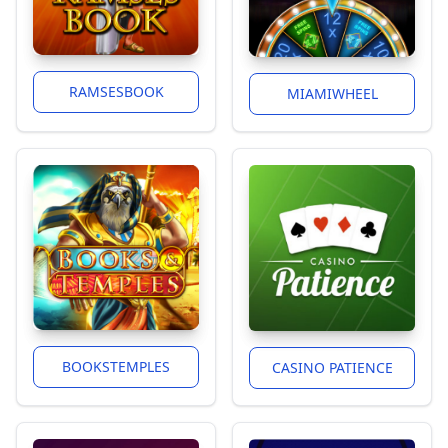
RAMSESBOOK
MIAMIWHEEL
BOOKSTEMPLES
CASINO PATIENCE