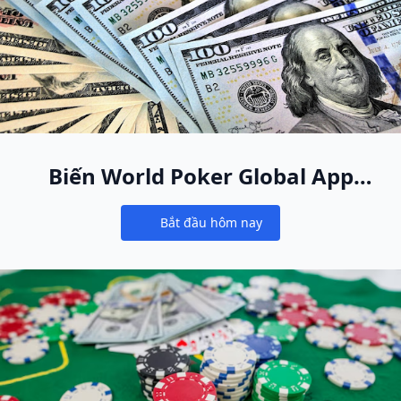
Vincent Meli tăng lên 100.000 với K♣️ J♣️ Francois Tosques Call
RR88 là App Gì? Cẩm nang App Cá cược RR88 cho Người mớ
- YouTube
- YouTube
Chơi game giảm stress: Lựa chọn thông minh cho ngày làm
- YouTube
Game Nổ Hũ Là Gì?
Top 10 Game Tài Xỉu Uy Tín 2026 - Thắng Lớn An Toàn
Luật Chơi Poker Online tại DA88
Giới Thiệu Casino Online Vip79
Top 12+ App Game Tài Xỉu Online Uy Tín Nhất - Microsoft
WPT Global từ Chủ nhật Hyper PKO Showdown: Mua thấp p
22bet – Trải Nghiệm Cá Cược Trực Tuyến Đẳng Cấp
tài xỉu online
- YouTube
Tải Game PC Miễn Phí Ở Đâu? 5+ Địa Chỉ Uy Tín 2026
Chán Quá Nên Chơi Game Gì? Top Tựa Thư Giãn Nông Trại 
App Tài Xỉu Online: Cách Kiểm Tra Trước Khi Cài Đặt
- YouTube
- YouTube
- YouTube
Cách tải xuống WPTGO và bắt đầu
Martin Tsvetanov giành chiến thắng trong sự kiện chính Eu
Điều khoản tiền thưởng toàn cầu của WPT: Tiền mặt được t
Sòng bạc toàn cầu WPT: Một cuộc phiêu lưu đầy thú vị
Ai có nhiều vòng tay WSOP nhất?
Lịch trình giải đấu toàn cầu WPT 2025
Đánh Tài Xỉu Trên Mạng Bị Phạt Như Thế Nào? Mức Ph
Chơi Game Tài Xỉu Online Uy Tín và Hiệu Quả - nhóm kéo tài
WPT Global: Sự lựa chọn hàng đầu cho người chơi poker
- YouTube
- YouTube
Sách hướng dẫn giải đấu WPT Playground 2024
11 ứng dụng và trò chơi poker hay nhất dành cho Android
Công ty cổ phần Ứng dụng và chuyển giao công nghệ x
tài xỉu online
app tài xỉu online
app tài xỉu online
game tài xỉu
game tài xỉu online
game tài xỉu online
Game đánh bài rút tiền uy tín
QMV CHÚC MỪNG KHAI TRƯƠNG 10 CHỈ
- YouTube
Giải vô địch thế giới WPT 2024 khai mạc tại Wynn Las Vegas:
Cory Zeidman nhận tội về kế hoạch gian lận cá cược thể th
- YouTube
Chán Quá Nên Chơi Game Gì? Top Tựa Thư Giãn Nông Trại 
Sự ra đời của sòng bạc trực tuyến đã tác động đến trò
Cách giành chiến thắng tại trực tuyến Blackjack: Chiến lượ
Poker toàn cầu có phải là tiền thật không?
Top trang web game online hay nhất 2026
- YouTube
- YouTube
Mua bán Nokia 8800 chính hãng bảo hành 12 tháng
- YouTube
Biến World Poker Global App
Cuộc đua gay cấn dành cho Cầu thủ xuất sắc nhất WPT mùa
Cách tải xuống WPTGO và bắt đầu
Cuộc đua gay cấn dành cho Cầu thủ xuất sắc nhất WPT mùa
Sòng bạc trực tuyến đáng tin cậy nhất: WPT Global
- YouTube
- YouTube
Sách hướng dẫn giải đấu WPT Playground 2024
Một người phụ nữ hướng dẫn lựa chọn đồ chơi tình dục h
game tài xỉu online uy tín camac 德州约局吧 wepo
Làm cho Phil Ivey cười có thể biến thành một ngày trả lương
- YouTube
WPT Global có ứng dụng di động không?
RR88 là App Gì? Cẩm nang App Cá cược RR88 cho Người mớ
thành ngôi nhà poker online
- YouTube
Quy tắc mới cho Thiên đường WSOP: Thiết bị điện tử và Hỗ 
- YouTube
22bet – Trải Nghiệm Cá Cược Trực Tuyến Đẳng Cấp
Hướng dẫn sự kiện WPT Paris 2024
Đánh giá về Everygame Poker: Hướng dẫn chơi Poker trực 
Paulius Plausinaitis thắng GGMmillion$ SHR với số tiền 31
Bắt đầu hôm nay
- YouTube
mới của bạn
Notifications
- YouTube
Bạn có biết trò chơi poker trực tuyến WPTGO
- YouTube
Máy đánh bạc trả tiền thật mà không cần đặt cọc Chơi miễn
WPT Global: Sự lựa chọn hàng đầu cho người chơi poker
- YouTube
Trang Ghi Lô Đề Uy Tín 2026: Top 5 Nhà Cái Đáng Tin 
Nguồn gốc của cái tên Roulette là gì?
Bạn có thể chơi WPT Global ở đâu? Các quốc gia được hỗ tr
11 ứng dụng và trò chơi poker hay nhất dành cho Android
- YouTube
Bạn có thể chơi WPT Global ở đâu? Các quốc gia được hỗ tr
Tùy chọn thanh toán tại EVERYGAME Poker: Giao dịch nha
Roulette đóng vai trò gì trong văn hóa đại chúng chẳng h
- YouTube
Ai đã phát minh ra trò chơi roulette?
- YouTube
Sòng bạc trực tuyến đáng tin cậy nhất: WPT Global
Rake Chase là gì?
- YouTube
Top Web Game Online Hay Nhất 2026
Quy tắc mới cho Thiên đường WSOP: Thiết bị điện tử và Hỗ 
- YouTube
- YouTube
🥁 - YouTube game tài xỉu online uy tín game tài xỉu online 
Chơi bài xì phé trực tuyến trên Android: Hướng dẫn năm 2
Cập nhật game tài xỉu online uy tín và xu hướng 2025
Tương lai của trò chơi roulette là gì?
- YouTube
- YouTube
Sách hướng dẫn giải đấu WPT Australia 2024