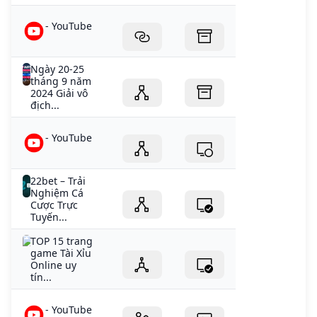
Store Thí Nghiệm
- YouTube
game tài xỉu online
Cách chơi WPT Global trên máy tính của bạn 2024
Ngày 20-25 tháng 9 năm 2024 Giải vô địch WPT Úc
Ngày 20-25
Trang Uy Tín: Nhận Diện & Chọn Lựa An Toàn Trên Môi T
tháng 9 năm
2024 Giải vô
- YouTube
địch...
WPT Global ¥ 110 CN ¥ triệu Chủ nhật Hyper PKO Show
Sòng bạc tiền thưởng hàng đầu không có tiền gửi vào nă
- YouTube
Game Bài Là Gì? Khám Phá Thế Giới Trò Chơi Bài Đa Dạng
Tiêu đề EPT củng cố danh tiếng của Stephen Song như 
Martin Tsvetanov giành chiến thắng trong sự kiện chính 
22bet – Trải
Nghiệm Cá
- YouTube
Cược Trực
Tuyến...
TOP 15 trang
game Tài Xỉu
Online uy
tín...
- YouTube