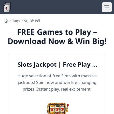
Ope
Tags
Vụ Bê Bối
Home
FREE Games to Play –
Download Now & Win Big!
Slots Jackpot | Free Play &
Win Big
Huge selection of free Slots with massive
jackpots! Spin now and win life-changing
prizes. Instant play, real excitement!