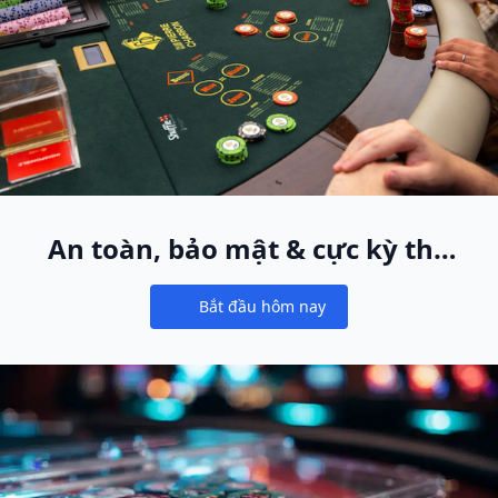
Lịch trình giải đấu toàn cầu WPT 2025
Vincent Meli tăng lên 100.000 với K♣️ J♣️ Francois Tosques Call
Ngày 20-25 tháng 9 năm 2024 Giải vô địch WPT Úc
- YouTube
- YouTube
- YouTube
Công ty cổ phần Ứng dụng và chuyển giao công nghệ x
Kinh nghiệm chơi game tài xỉu online uy tín TXMD - tài xỉu
- YouTube
WPT Global Cow Boy: Quan điểm của người chơi
- YouTube
Top 5 Nhà Cái Uy Tín Nhất Việt Nam 2024
Vincent Meli tăng lên 100.000 với K♣️ J♣️ Francois Tosques Call
- YouTube
Sự ra đời của sòng bạc trực tuyến đã tác động đến trò chơi
- YouTube
Top 12+ App Game Tài Xỉu Online Uy Tín Nhất - Microsoft
Một phát bắn - Giải đấu Freezeout của WPT Global
Những quốc gia nào bị hạn chế trên WPT Global?
Top 5 Nhà Cái Uy Tín Nhất Việt Nam 2024
app tài xỉu online
Top 12+ App Game Tài Xỉu Online Uy Tín Nhất - Microsoft
Một số vụ bê bối và tranh cãi nổi tiếng về roulette trong suốt
- YouTube
Hyper Dash trong WPT Global là gì? Đi sâu vào hành động 
2025 Vụ nổ WSOP! Các định dạng mới + Giải thưởng lớn ngư
Timothy Chung: Từ tiệc sinh nhật đến nhà vô địch WPT Pri
Khi nào và tại sao số 0 kép được thêm vào bánh xe rou
Tài Xỉu Uy Tín: Cách Chọn Nền Tảng An Toàn
- YouTube
Game Tài Xỉu: Cách Chơi Mô Phỏng Và Hiểu Bảng Kết Quả
- YouTube
Các giải đấu poker trực tuyến hàng đầu để xem và chơi và
- YouTube
Công ty cổ phần Ứng dụng và chuyển giao công nghệ x
- YouTube
- YouTube
- YouTube
Frank Stepuchin dẫn đầu RRPO WPT Seminole 2024 sau ngà
Cuộc thi Discord nóng lên: Hãy tham gia hành động!
- YouTube
Bạn không thể tải xuống và chơi WPT Poker Global ở c
tài xỉu online
app tài xỉu online
tài xỉu online uy tín
app tài xỉu online
game tài xỉu online
game tài xỉu online
Chơi game giảm stress: Lựa chọn thông minh cho ngày
- YouTube
- YouTube
- YouTube
- YouTube
Nhà tài trợ Tiêu đề WPT Global Now cho Triton Poker Super 
James Obst giành chức vô địch WPT Australia và giành được
- YouTube
Ai đã phát minh ra trò chơi roulette?
WPT Australia Returns: Thời điểm quan trọng của poker tiề
- YouTube
Chơi Tiến Lên Miền Nam Offline: Hướng Dẫn Tải Game và C
- YouTube
2025 Vụ nổ WSOP! Các định dạng mới + Giải thưởng lớn ngư
TOP 15 trang game Tài Xỉu Online uy tín nhất tại Việt 
An toàn, bảo mật & cực kỳ thú
- YouTube
Tải Game PC Miễn Phí Ở Đâu? 5+ Địa Chỉ Uy Tín 2026
TOP 15 trang game Tài Xỉu Online uy tín nhất tại Việt Nam
Hướng Dẫn Chi Tiết Về Fun88 Đăng Nhập
- YouTube
- YouTube
Những quốc gia nào có thể chơi WPTGlobal vào năm 2
Cory Zeidman nhận tội về kế hoạch gian lận cá cược thể th
Quy tắc mới cho Thiên đường WSOP: Thiết bị điện tử và Hỗ 
- YouTube
Game nổ hũ là game gì?
- YouTube
- YouTube
vị
Trang Ghi Lô Đề Uy Tín 2026: Top 5 Nhà Cái Đáng Tin C
- YouTube
Sự ra đời của sòng bạc trực tuyến đã tác động đến trò chơi
Top 10+ App Game Tài Xỉu Online Uy Tín Đổi Tiền Thật
- YouTube
WPT Global Million Hyper PKO Showdown: Chi tiết & Hướng
Hướng Dẫn Chi Tiết Về Fun88 Đăng Nhập
Bắt đầu hôm nay
22bet – Trải Nghiệm Cá Cược Trực Tuyến Đẳng Cấp
Notifications
- YouTube
- YouTube
Top 5 Nhà Cái Uy Tín Nhất Việt Nam 2024
Game đánh bài rút tiền uy tín
- YouTube
- YouTube
Game Bài Là Gì? Khám Phá Thế Giới Trò Chơi Bài Đa Dạ
Chơi bài xì phé trực tuyến trên Android: Hướng dẫn năm 2
- YouTube
- YouTube
Tài Xỉu Online Uy Tín: Tiêu Chí Kiểm Tra Thay Vì Tin Quảng 
Giải vô địch WPT Prime trở lại với Jereld Sam Shining
- YouTube
Ngôi sao đang lên của Brazil gây sốc cho tất cả mọi người
Những quốc gia nào có thể chơi WPTGlobal vào năm 2024?
Top game hay nhất hiện nay 2026
- YouTube
🥁 - YouTube game tài xỉu online uy tín game tài xỉu online 
- YouTube
Là poker trực tuyến được gian lận?
TOP 15 trang game Tài Xỉu Online uy tín nhất tại Việt Nam
Frank Stepuchin dẫn đầu RRPO WPT Seminole 2024 sau ngà
- YouTube
Top 10+ App Game Tài Xỉu Online Uy Tín Đổi Tiền Thật
Hướng dẫn rút tiền toàn cầu của WPT: Tiền mặt được thực 
- YouTube
WPT Global ¥ 110 CN ¥ triệu Chủ nhật Hyper PKO Showdo
Top Web Game Online Hay Nhất 2026
Cách chơi WPT Global trên máy tính của bạn 2024
Roulette đóng vai trò gì trong văn hóa đại chúng chẳng h
- YouTube